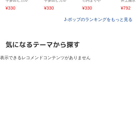
宇多田ヒカル
宇多田ヒカル
竹内まりや
井上陽水
VOL.1
¥330
¥330
¥330
¥792
J-ポップのランキングをもっと見る
気になるテーマから探す
表示できるレコメンドコンテンツがありません