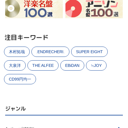
注目キーワード
木村拓哉
.ENDRECHERI.
SUPER EIGHT
大泉洋
THE ALFEE
EBiDAN
≒JOY
CD99円均一
ジャンル