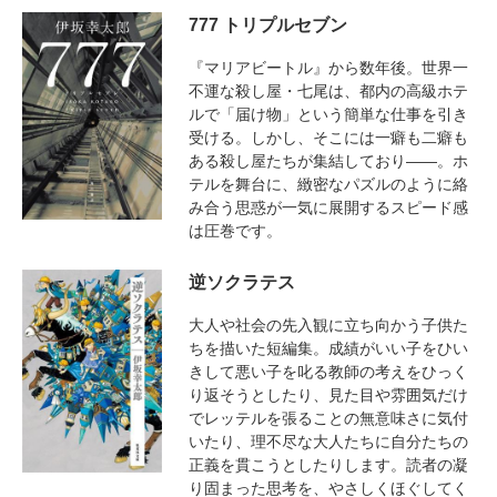
777 トリプルセブン
『マリアビートル』から数年後。世界一
不運な殺し屋・七尾は、都内の高級ホテ
ルで「届け物」という簡単な仕事を引き
受ける。しかし、そこには一癖も二癖も
ある殺し屋たちが集結しており――。ホ
テルを舞台に、緻密なパズルのように絡
み合う思惑が一気に展開するスピード感
は圧巻です。
逆ソクラテス
大人や社会の先入観に立ち向かう子供た
ちを描いた短編集。成績がいい子をひい
きして悪い子を叱る教師の考えをひっく
り返そうとしたり、見た目や雰囲気だけ
でレッテルを張ることの無意味さに気付
いたり、理不尽な大人たちに自分たちの
正義を貫こうとしたりします。読者の凝
り固まった思考を、やさしくほぐしてく