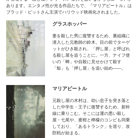
あります。エンタメ性が光る作品たちで、『マリアビートル』は
ブラッド・ピットさん主演でハリウッド映画化されました。
グラスホッパー
妻を殺した男に復讐するため、裏組織に
潜入した元教師の鈴木。目の前でターゲ
ットがひき殺され、「押し屋」と呼ばれ
る殺し屋を追うことに。一方、ナイフ使
いの「蝉」や自殺に見せかけて殺す
「鯨」も「押し屋」を追い始め――。
マリアビートル
元殺し屋の木村は、幼い息子を突き落と
した中学生・王子に復讐するため、新幹
線に乗りこむ。そこには運の悪い殺し
屋・七尾や、蜜柑と檸檬のコンビも同乗
しており、「あるトランク」を巡り、攻
防戦が始まる。