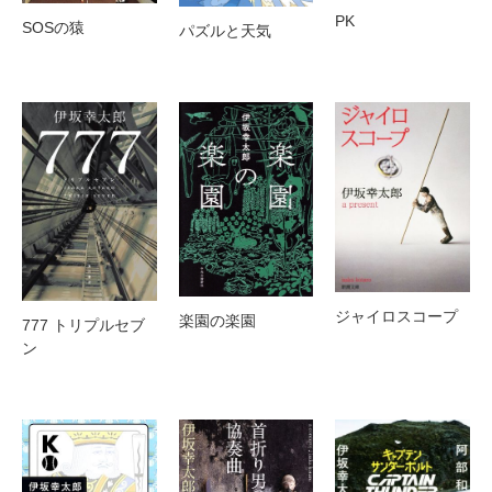
PK
SOSの猿
パズルと天気
ジャイロスコープ
楽園の楽園
777 トリプルセブ
ン