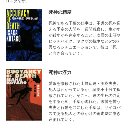
リーズです。
死神の精度
死神である千葉の仕事は、不慮の死を迎
える予定の人間を一週間観察し、生かす
か殺すかを判定すること。吹雪の山荘や
ヒッチハイク、ヤクザの抗争など6つの
異なるシチュエーションで、彼は「死」
と向き合っていく。
死神の浮力
愛娘を惨殺された山野辺遼・美樹夫妻。
犯人はわかっているが、証拠不十分で釈
放されていた。そこへ、遼の生死の判定
をするため、千葉が現れた。復讐を誓う
夫妻と行動を共にした千葉は、サイコパ
スである犯人との命がけの追走劇に巻き
込まれていく。