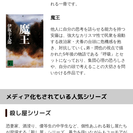
れる一冊です。
魔王
他人に自分の思考を語らせる能力を持つ
安藤は、強大なカリスマ性で民衆を扇動
する政治家・犬養の台頭に危機感を抱
き、対抗していく｡弟・潤也の視点で描
かれた5年後の物語である『呼吸』とセ
ットになっており、集団心理の恐ろしさ
や、自分の頭で考えることの大切さを問
いかける作品です。
メディア化もされている人気シリーズ
殺し屋シリーズ
恐妻家、酒浸り、優等生の中学生など、個性あふれる殺し屋たち
が登場する「殺し屋」シリーズ。暴力を扱いながらもユーモアが