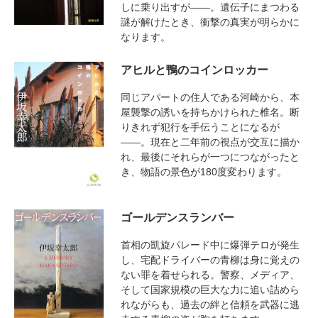
しに乗り出すが――。遺伝子にまつわる
謎が解けたとき、衝撃の真実が明らかに
なります。
アヒルと鴨のコインロッカー
同じアパートの住人である河崎から、本
屋襲撃の誘いを持ちかけられた椎名。断
りきれず犯行を手伝うことになるが
――。現在と二年前の視点が交互に描か
れ、最後にそれらが一つにつながったと
き、物語の景色が180度変わります。
ゴールデンスランバー
首相の凱旋パレード中に爆弾テロが発生
し、宅配ドライバーの青柳は身に覚えの
ない罪を着せられる。警察、メディア、
そして国家規模の巨大な力に追い詰めら
れながらも、過去の絆と信頼を武器に逃