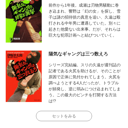
前作から1年後。成瀬は刃物男騒動に巻
き込まれ、響野は「幻の女」を探し、雪
子は謎の招待状の真意を追い、久遠は殴
打される中年男に遭遇していた。別々に
起きた他愛ない出来事。だが、それらは
巨大な犯罪計画へと結びついていく。
陽気なギャングは三つ数えろ
シリーズ完結編。スリの久遠が週刊誌の
記者である火尻を助けるが、そのことが
原因で正体に気付かれてしまう。火尻を
調べようとする4人だったが、トラブル
が頻発し、逆に弱みにつけ込まれてしま
う。この最大のピンチを打開する方法
は!?
セットをみる