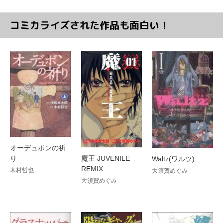
コミカライズされた作品も面白い！
オーデュボンの祈
り
魔王 JUVENILE
Waltz(ワルツ)
REMIX
木村哲也
大須賀めぐみ
大須賀めぐみ