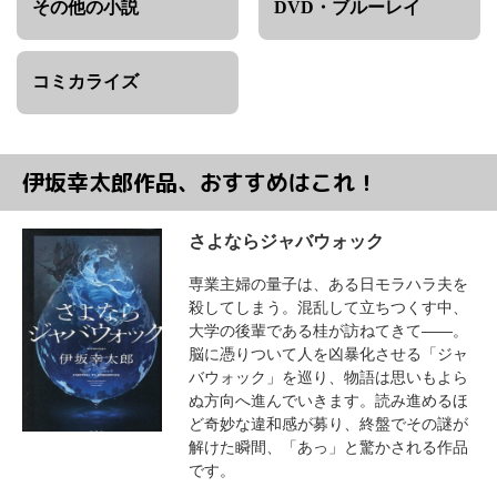
その他の小説
DVD・ブルーレイ
コミカライズ
伊坂幸太郎作品、おすすめはこれ！
さよならジャバウォック
専業主婦の量子は、ある日モラハラ夫を
殺してしまう。混乱して立ちつくす中、
大学の後輩である桂が訪ねてきて――。
脳に憑りついて人を凶暴化させる「ジャ
バウォック」を巡り、物語は思いもよら
ぬ方向へ進んでいきます。読み進めるほ
ど奇妙な違和感が募り、終盤でその謎が
解けた瞬間、「あっ」と驚かされる作品
です。