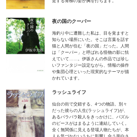
走する青柳の姿が胸を打ちます。
夜の国のクーパー
海釣り中に遭難した私は、目を覚ますと
知らない場所にいた。そこは言葉を話す
猫と人間が住む「夜の国」だった。人間
は「クーパー」と呼ばれる怪物の影に怯
えていて……。伊坂さんの作品では珍し
いファンタジー設定ながら、情報の操作
や集団心理といった現実的なテーマが描
かれています。
ラッシュライフ
仙台の街で交錯する、4つの物語。別々
だった彼らの人生(ラッシュライフ)が、
あるバラバラ殺人をきっかけに、パズル
のピースがはまるように連結していく。
全く無関係に見える登場人物たちが、本
人も気づかないうちに影響し合う面白さ