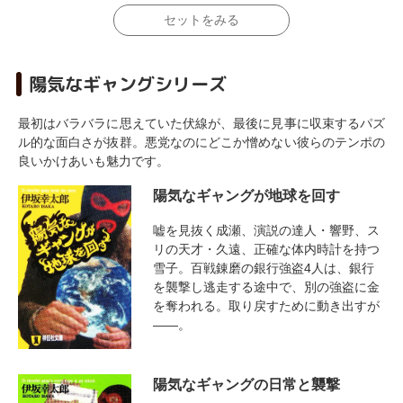
セットをみる
陽気なギャングシリーズ
最初はバラバラに思えていた伏線が、最後に見事に収束するパズ
ル的な面白さが抜群。悪党なのにどこか憎めない彼らのテンポの
良いかけあいも魅力です。
陽気なギャングが地球を回す
嘘を見抜く成瀬、演説の達人・響野、ス
リの天才・久遠、正確な体内時計を持つ
雪子。百戦錬磨の銀行強盗4人は、銀行
を襲撃し逃走する途中で、別の強盗に金
を奪われる。取り戻すために動き出すが
――。
陽気なギャングの日常と襲撃