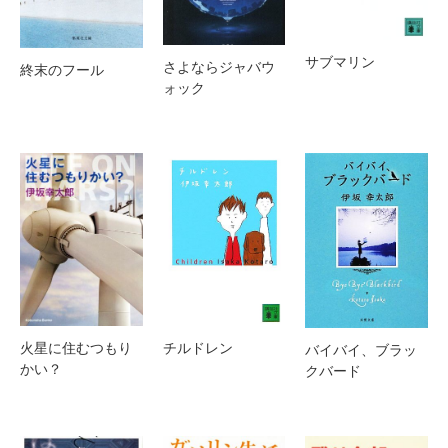
サブマリン
さよならジャバウ
終末のフール
ォック
チルドレン
火星に住むつもり
バイバイ、ブラッ
かい？
クバード