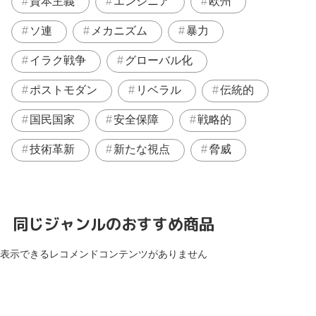
資本主義
エンジニア
欧州
ソ連
メカニズム
暴力
イラク戦争
グローバル化
ポストモダン
リベラル
伝統的
国民国家
安全保障
戦略的
技術革新
新たな視点
脅威
同じジャンルのおすすめ商品
表示できるレコメンドコンテンツがありません