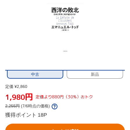
中古
新品
定価 ¥2,860
円
1,980
定価より880円（30%）おトク
2,255
円
(7/6時点の価格)
獲得ポイント
18P