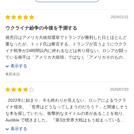
2024/11/11
ウクライナ紛争の今後を予測する
発売日はアメリカ大統領選挙でトランプが勝利した日とほとんど
重なったが、トッド氏は断言する。トランプが言うようにウクラ
イナ戦争が24時間以内に終わるなどは有り得ない。ロシアが闘っ
ている相手は「アメリカ大統領」ではなく「アメリカそのもの」
であるからだ。さて、トッド氏が言う「欧州各国は...
表示する
奥田末治
2026/07/20
. 2022年に始まり、今も終わりが見えない、ロシアによるウクラ
イナ侵攻。 「世界はどうなってしまうのだろう？」と関連しそう
な本を探していたら、衝撃的なタイトルの本があることを知り、
Audible で聴きました。 『第3次世界大戦はもう始まっている』
https://bookl...
表示する