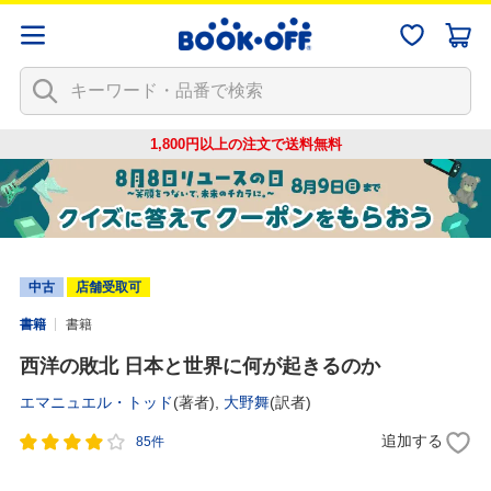
1,800円以上の注文で
送料無料
中古
店舗受取可
書籍
書籍
西洋の敗北 日本と世界に何が起きるのか
エマニュエル・トッド
(著者),
大野舞
(訳者)
追加する
85件