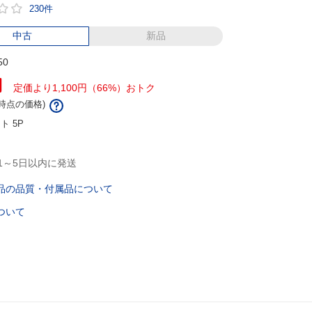
230件
中古
新品
50
円
定価より1,100円（66%）おトク
/9時点の価格)
ント
5P
1～5日以内に発送
品の品質・付属品について
ついて