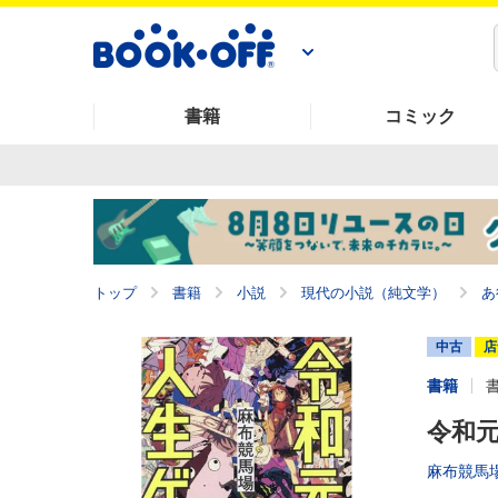
書籍
コミック
トップ
書籍
小説
現代の小説（純文学）
あ
中古
店
書籍
令和
麻布競馬