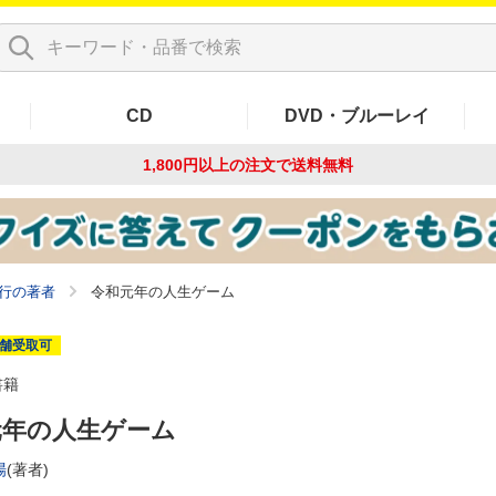
CD
DVD・ブルーレイ
1,800円以上の注文で
送料無料
行の著者
令和元年の人生ゲーム
舗受取可
書籍
元年の人生ゲーム
場
(著者)