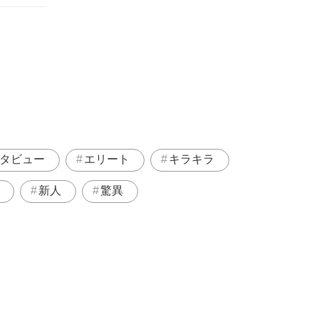
タビュー
エリート
キラキラ
新人
驚異