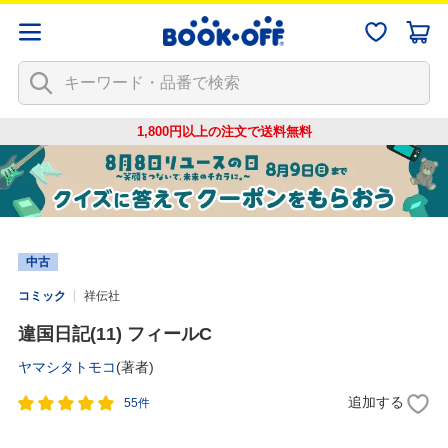
1,800円以上の注文で
送料無料
中古
コミック
祥伝社
違国日記(11) フィールC
ヤマシタトモコ
(著者)
追加する
55件