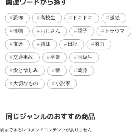
関連ワードから探す
恐怖
高校生
ドキドキ
孤独
怪物
おじさん
親子
トラウマ
友達
姉妹
日記
努力
交通事故
卒業
同級生
愛と憎しみ
狼
葛藤
大切なもの
小説家
同じジャンルのおすすめ商品
表示できるレコメンドコンテンツがありません