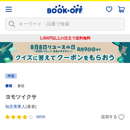
1,800円以上の注文で
送料無料
中古
書籍
書籍
ヨモツイクサ
知念実希人
(著者)
追加する
385件