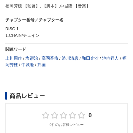
福岡芳穂 【監督】, 【脚本】,中城隆 【音楽】
チャプター番号／チャプター名
DISC 1
1.CHAIN/チェイン
関連ワード
上川周作
/
塩顕治
/
高岡蒼佑
/
渋川清彦
/
和田光沙
/
池内祥人
/
福
岡芳穂
/
中城隆
/
邦画
商品レビュー
0
0件のお客様レビュー