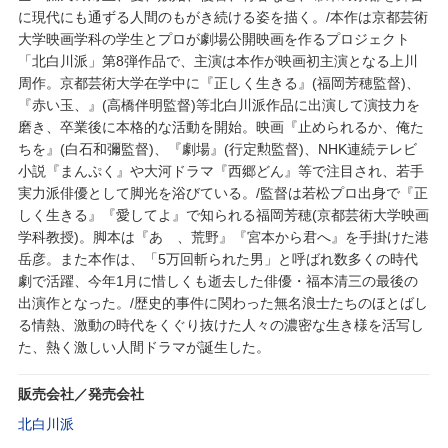
に現代にも通ずる人間のもがき続ける姿を描く。/本作は京都芸術
大学映画学科の学生とプロが劇場公開映画を作るプロジェクト
「北白川派」第8弾作品で、主演は本作が映画初主演となる上川
周作。京都芸術大学在学中に『正しく生きる』(福岡芳穂監督)、
『赤い玉、』(高橋伴明監督)等北白川派作品に出演して演技力を
磨き、卒業後に本格的な活動を開始。映画『止められるか、俺た
ちを』(白石和彌監督)、『劇場』(行定勲監督)、NHK連続テレビ
小説『まんぷく』や大河ドラマ『西郷どん』等で注目され、若手
実力派俳優として脚光を浴びている。/監督は若松プロ出身で『正
しく生きる』『愛してよ』で知られる福岡芳穂(京都芸術大学映画
学科教授)。脚本は『あゝ、荒野』『宮本から君へ』を手掛けた港
岳彦。また本作は、「5万回斬られた男」と呼ばれ数多くの時代
劇で活躍、今年1月に惜しくも逝去した俳優・福本清三の最後の
出演作となった。/歴史的事件に関わった無名浪士たちのほとばし
る情熱、激動の時代をくぐり抜けた人々の濃密な生き様を活写し
た、熱く激しい人間ドラマが誕生した。
販売会社／発売会社
北白川派