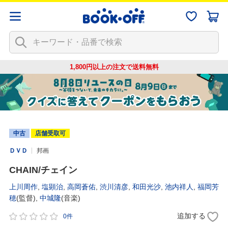
1,800円以上の注文で
送料無料
中古
店舗受取可
ＤＶＤ
邦画
CHAIN/チェイン
上川周作
,
塩顕治
,
高岡蒼佑
,
渋川清彦
,
和田光沙
,
池内祥人
,
福岡芳
穂
(監督),
中城隆
(音楽)
追加する
0件