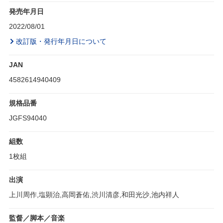
発売年月日
2022/08/01
改訂版・発行年月日について
JAN
4582614940409
規格品番
JGFS94040
組数
1枚組
出演
上川周作,塩顕治,高岡蒼佑,渋川清彦,和田光沙,池内祥人
監督／脚本／音楽