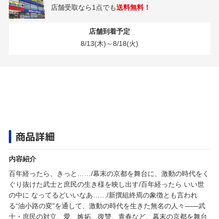
店舗受取なら1点でも
送料無料！
店舗到着予定
8/13(木)～8/18(火)
商品詳細
内容紹介
百年経ったら、きっと……/幕末の京都を舞台に、激動の時代をく
ぐり抜けた武士と庶民の生き様を映し出す/百年経ったら いい世
の中に なってるどいいなあ……/新撰組終焉の象徴とも言われ
る“油小路の変"を通して、激動の時代を生きた無名の人々――武
士・庶民の対立、愛、嫉妬、復讐、青春など、幕末の京都を舞台