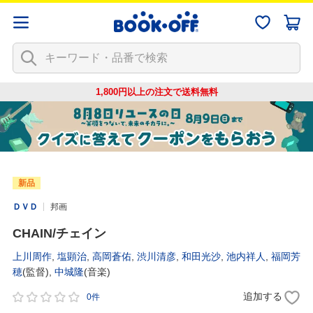
1,800円以上の注文で
送料無料
新品
ＤＶＤ
邦画
CHAIN/チェイン
上川周作
,
塩顕治
,
高岡蒼佑
,
渋川清彦
,
和田光沙
,
池内祥人
,
福岡芳
穂
(監督),
中城隆
(音楽)
追加する
0件