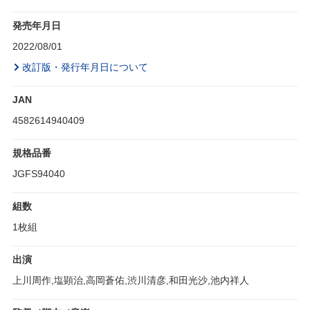
発売年月日
2022/08/01
改訂版・発行年月日について
JAN
4582614940409
規格品番
JGFS94040
組数
1枚組
出演
上川周作,塩顕治,高岡蒼佑,渋川清彦,和田光沙,池内祥人