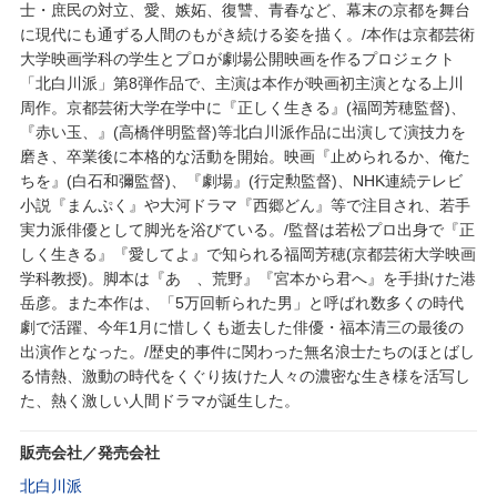
士・庶民の対立、愛、嫉妬、復讐、青春など、幕末の京都を舞台
に現代にも通ずる人間のもがき続ける姿を描く。/本作は京都芸術
大学映画学科の学生とプロが劇場公開映画を作るプロジェクト
「北白川派」第8弾作品で、主演は本作が映画初主演となる上川
周作。京都芸術大学在学中に『正しく生きる』(福岡芳穂監督)、
『赤い玉、』(高橋伴明監督)等北白川派作品に出演して演技力を
磨き、卒業後に本格的な活動を開始。映画『止められるか、俺た
ちを』(白石和彌監督)、『劇場』(行定勲監督)、NHK連続テレビ
小説『まんぷく』や大河ドラマ『西郷どん』等で注目され、若手
実力派俳優として脚光を浴びている。/監督は若松プロ出身で『正
しく生きる』『愛してよ』で知られる福岡芳穂(京都芸術大学映画
学科教授)。脚本は『あゝ、荒野』『宮本から君へ』を手掛けた港
岳彦。また本作は、「5万回斬られた男」と呼ばれ数多くの時代
劇で活躍、今年1月に惜しくも逝去した俳優・福本清三の最後の
出演作となった。/歴史的事件に関わった無名浪士たちのほとばし
る情熱、激動の時代をくぐり抜けた人々の濃密な生き様を活写し
た、熱く激しい人間ドラマが誕生した。
販売会社／発売会社
北白川派