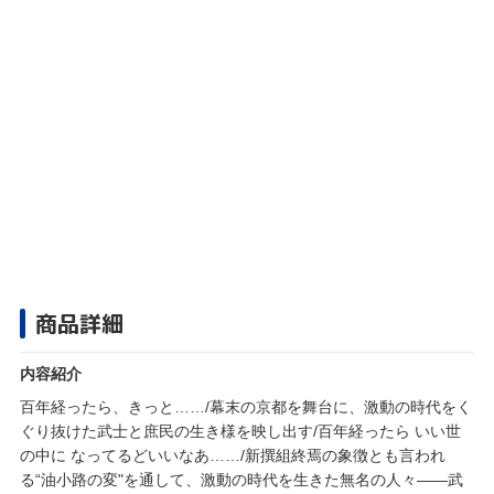
商品詳細
内容紹介
百年経ったら、きっと……/幕末の京都を舞台に、激動の時代をく
ぐり抜けた武士と庶民の生き様を映し出す/百年経ったら いい世
の中に なってるどいいなあ……/新撰組終焉の象徴とも言われ
る“油小路の変"を通して、激動の時代を生きた無名の人々――武