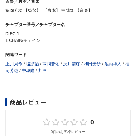
監督／脚本／音楽
福岡芳穂 【監督】, 【脚本】,中城隆 【音楽】
チャプター番号／チャプター名
DISC 1
1.CHAIN/チェイン
関連ワード
上川周作
/
塩顕治
/
高岡蒼佑
/
渋川清彦
/
和田光沙
/
池内祥人
/
福
岡芳穂
/
中城隆
/
邦画
商品レビュー
0
0件のお客様レビュー