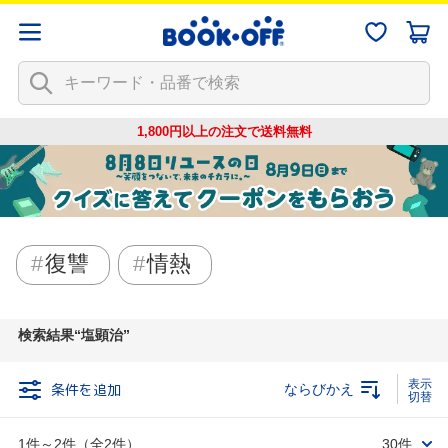
1,800円以上の注文で
送料無料
復讐
情熱
検索結果
塩顕治
条件を追加
ならびかえ
1件～2件（全2件）
30件