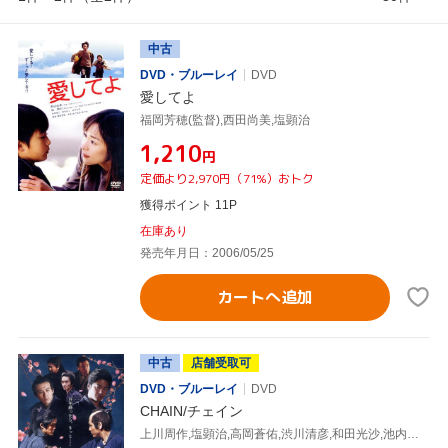
中古
DVD・ブルーレイ
DVD
愛してよ
福岡芳穂(監督),西田尚美,塩顕治
¥1,210
円
定価より2,970円（71%）おトク
獲得ポイント 11P
在庫あり
発売年月日：2006/05/25
カートへ追加
中古
店舗受取可
DVD・ブルーレイ
DVD
CHAIN/チェイン
上川周作,塩顕治,高岡蒼佑,渋川清彦,和田光沙,池内祥人,福岡芳穂(監督),中城隆(音楽)