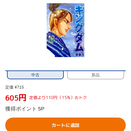
中古
新品
定価 ¥715
円
605
定価より110円（15%）おトク
獲得ポイント
5P
カートに追加