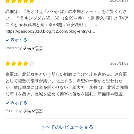
2026/01/28
詳細は、『あとりえ「パ･そ･ぼ」の本棚とノート』をご覧くださ
い。 『*B キングダム65、66 （全69～巻）：原 泰久 (著) と TVア
ニメと 春秋戦国と秦：秦VS趙：宜安決戦 』 →
https://pasobo2010.blog.fc2.com/blog-entry-1...
表示する
Posted by
2025/11/02
秦軍は、北部攻略という新しい戦線に向けて歩を進める。連合軍
として複数の部隊が集い、北上する。希望の一歩かと思われた
が、敵は簡単には道を開かせない。総大将・李牧 は、北辺に強固
な守りを築き、長城を固めて秦軍の侵攻を阻む。守備陣や狼孟の
部隊、その堅牢さと守備の巧妙さは、まるで鉄壁。思...
表示する
Posted by
すべてのレビューを見る