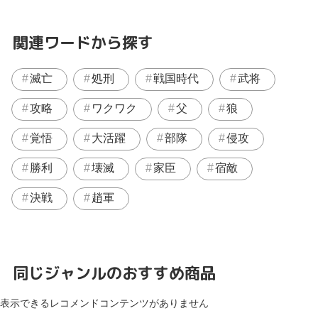
関連ワードから探す
滅亡
処刑
戦国時代
武将
攻略
ワクワク
父
狼
覚悟
大活躍
部隊
侵攻
勝利
壊滅
家臣
宿敵
決戦
趙軍
同じジャンルのおすすめ商品
表示できるレコメンドコンテンツがありません