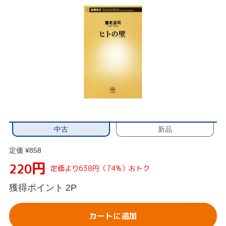
中古
新品
定価 ¥858
円
220
定価より638円（74%）おトク
獲得ポイント
2P
カートに追加