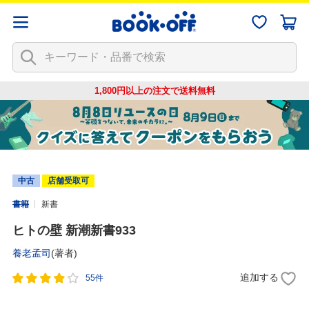
1,800円以上の注文で
送料無料
中古
店舗受取可
書籍
新書
ヒトの壁 新潮新書933
養老孟司
(著者)
追加する
55件