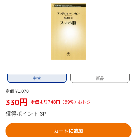
中古
新品
定価 ¥1,078
円
330
定価より748円（69%）おトク
獲得ポイント
3P
カートに追加