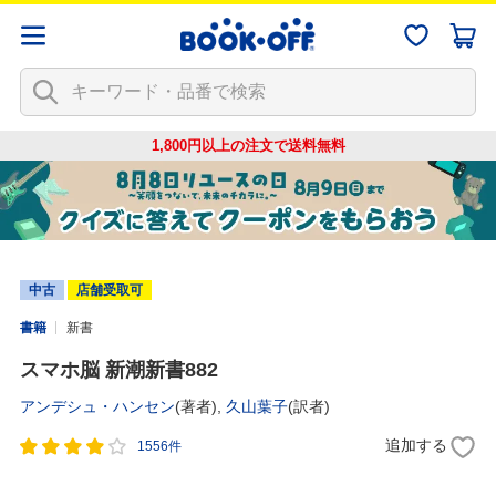
1,800円以上の注文で
送料無料
中古
店舗受取可
書籍
新書
スマホ脳 新潮新書882
アンデシュ・ハンセン
(著者),
久山葉子
(訳者)
追加する
1556件