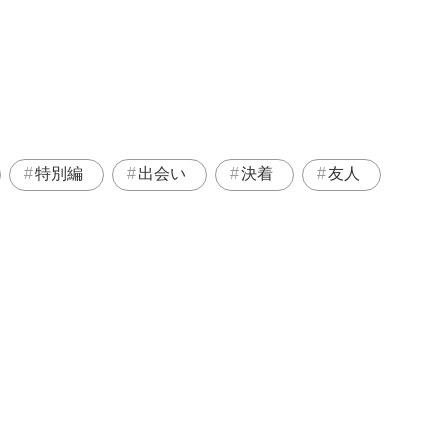
特別編
出会い
決着
友人