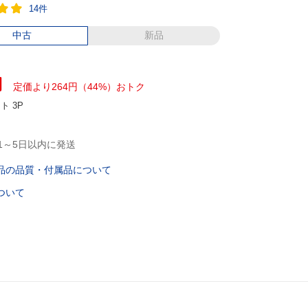
14件
中古
新品
円
定価より264円（44%）おトク
ント
3P
1～5日以内に発送
品の品質・付属品について
ついて