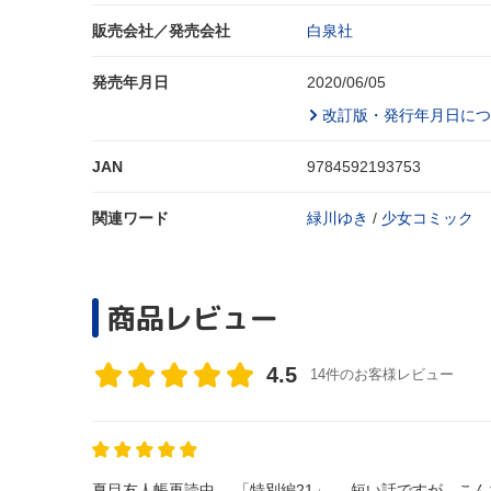
販売会社／発売会社
白泉社
発売年月日
2020/06/05
改訂版・発行年月日につ
JAN
9784592193753
関連ワード
緑川ゆき
/
少女コミック
商品レビュー
4.5
14件のお客様レビュー
夏目友人帳再読中。 「特別編21」.....短い話ですが、こんなほのぼの系もよいですね。 「依代の眠る里」…100話目記念！ ハラハラ・ドキ