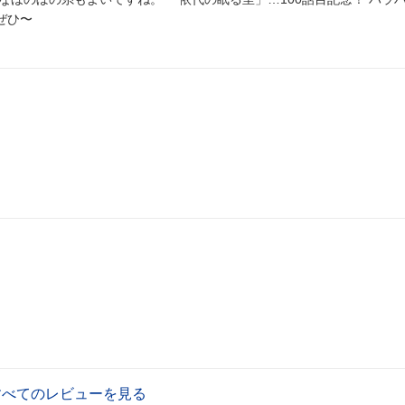
着は次巻へ。 ニャンコ先生もどきがいっぱい！ ぜひ〜
すべてのレビューを見る