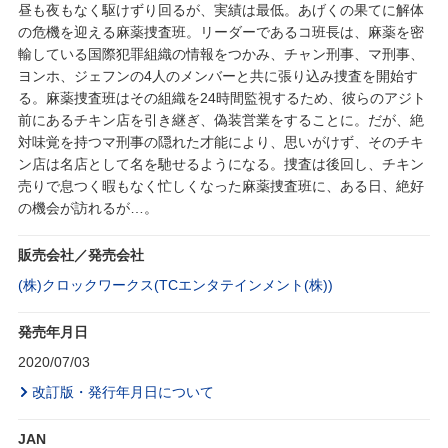
昼も夜もなく駆けずり回るが、実績は最低。あげくの果てに解体
の危機を迎える麻薬捜査班。リーダーであるコ班長は、麻薬を密
輸している国際犯罪組織の情報をつかみ、チャン刑事、マ刑事、
ヨンホ、ジェフンの4人のメンバーと共に張り込み捜査を開始す
る。麻薬捜査班はその組織を24時間監視するため、彼らのアジト
前にあるチキン店を引き継ぎ、偽装営業をすることに。だが、絶
対味覚を持つマ刑事の隠れた才能により、思いがけず、そのチキ
ン店は名店として名を馳せるようになる。捜査は後回し、チキン
売りで息つく暇もなく忙しくなった麻薬捜査班に、ある日、絶好
の機会が訪れるが…。
販売会社／発売会社
(株)クロックワークス(TCエンタテインメント(株))
発売年月日
2020/07/03
改訂版・発行年月日について
JAN