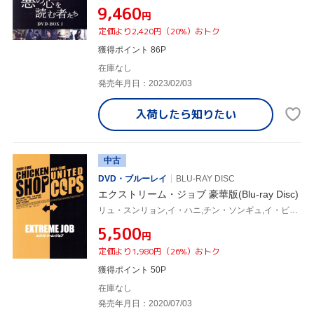
¥9,460
円
定価より2,420円（20%）おトク
獲得ポイント 86P
在庫なし
発売年月日：2023/02/03
入荷したら
知りたい
中古
DVD・ブルーレイ
BLU-RAY DISC
エクストリーム・ジョブ 豪華版(Blu-ray Disc)
リュ・スンリョン,イ・ハニ,チン・ソンギュ,イ・ビョンホン(監督)
¥5,500
円
定価より1,980円（26%）おトク
獲得ポイント 50P
在庫なし
発売年月日：2020/07/03