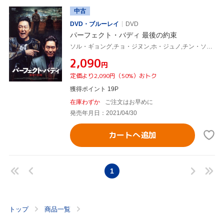
中古
DVD・ブルーレイ
DVD
パーフェクト・バディ 最後の約束
ソル・ギョング,チョ・ジヌン,ホ・ジュノ,チン・ソンギュ,キム・サラン,チ・スンヒョン,ヨン・ス(監督、脚本),チャン・ヨンギュ(音楽)
¥2,090
円
定価より2,090円（50%）おトク
獲得ポイント 19P
在庫わずか
ご注文はお早めに
発売年月日：2021/04/30
カートへ追加
1
トップ
商品一覧