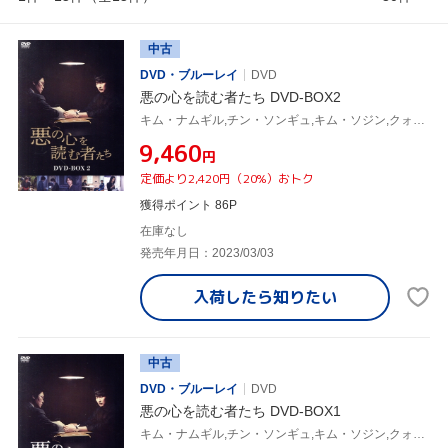
中古
DVD・ブルーレイ
DVD
悪の心を読む者たち DVD-BOX2
キム・ナムギル,チン・ソンギュ,キム・ソジン,クォン・イルヨン,コ・ナム
¥9,460
円
定価より2,420円（20%）おトク
獲得ポイント 86P
在庫なし
発売年月日：2023/03/03
入荷したら
知りたい
中古
DVD・ブルーレイ
DVD
悪の心を読む者たち DVD-BOX1
キム・ナムギル,チン・ソンギュ,キム・ソジン,クォン・イルヨン,コ・ナム