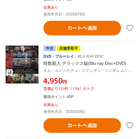
在庫あり
発売年月日：2025/07/02
カートへ追加
中古
店舗受取可
DVD・ブルーレイ
BLU-RAY DISC
暗数殺人 デラックス版(Blu-ray Disc+DVD)
キム・ユンソク,チュ・ジフン,チン・ソンギュ,ムン・ジョンヒ,キム・テギュン(監督、脚本),クァク・キョンテク(製作総指揮、脚本)
¥4,950
円
定価より770円（13%）おトク
獲得ポイント 45P
在庫あり
発売年月日：2020/10/02
カートへ追加