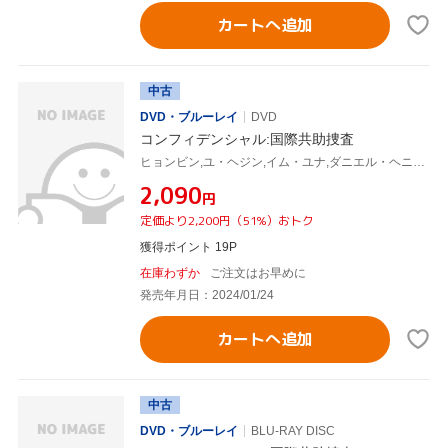
カートへ追加
中古
DVD・ブルーレイ
DVD
コンフィデンシャル:国際共助捜査
ヒョンビン,ユ・ヘジン,イム・ユナ,ダニエル・ヘニー,チン・ソンギュ,イ・ソクフン,ファン・サンジュン
¥2,090
円
定価より2,200円（51%）おトク
獲得ポイント 19P
在庫わずか
ご注文はお早めに
発売年月日：2024/01/24
カートへ追加
中古
DVD・ブルーレイ
BLU-RAY DISC