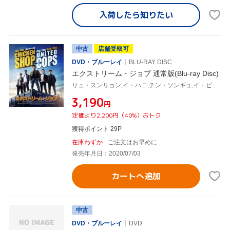
入荷したら
知りたい
中古
店舗受取可
DVD・ブルーレイ
BLU-RAY DISC
エクストリーム・ジョブ 通常版(Blu-ray Disc)
リュ・スンリョン,イ・ハニ,チン・ソンギュ,イ・ビョンホン(監督)
¥3,190
円
定価より2,200円（40%）おトク
獲得ポイント 29P
在庫わずか
ご注文はお早めに
発売年月日：2020/07/03
カートへ追加
中古
DVD・ブルーレイ
DVD