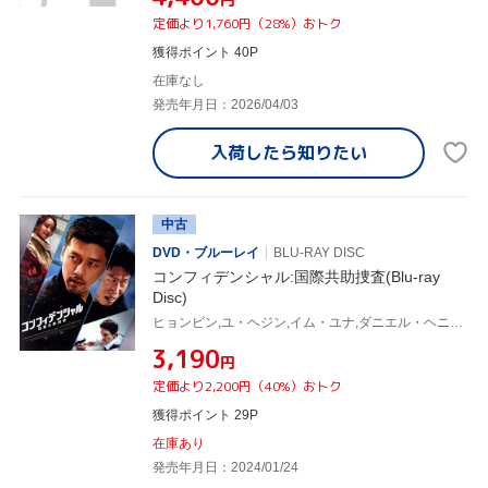
定価より1,760円（28%）おトク
獲得ポイント 40P
在庫なし
発売年月日：2026/04/03
入荷したら
知りたい
中古
DVD・ブルーレイ
BLU-RAY DISC
コンフィデンシャル:国際共助捜査(Blu-ray
Disc)
ヒョンビン,ユ・ヘジン,イム・ユナ,ダニエル・ヘニー,チン・ソンギュ,イ・ソクフン,ファン・サンジュン
¥3,190
円
定価より2,200円（40%）おトク
獲得ポイント 29P
在庫あり
発売年月日：2024/01/24