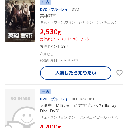
中古
DVD・ブルーレイ
DVD
英雄都市
キム・レウォン,ウォン・ジナ,チン・ソンギュ,カン・ユンソン(監督、脚本),ウィロー・フォレスト(原作)
¥2,530
円
定価より1,650円（39%）おトク
獲得ポイント 23P
在庫なし
発売年月日：2020/07/03
入荷したら
知りたい
中古
DVD・ブルーレイ
BLU-RAY DISC
大命中！MEは何しにアマゾンへ？(Blu-ray
Disc+DVD)
リュ・スンリョン,チン・ソンギュ,イゴール・ペドロゾ,ルアン・ブルム,JB・オリベイラ,ヨム・ヘラン,コ・ギョンピョ,キム・チャンジュ
¥4,400
円