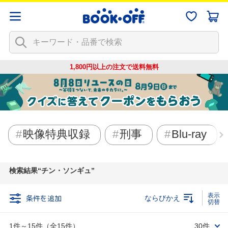
1,800円以上の注文で
送料無料
映像特典収録
刑事
Blu-ray
検索結果
チン・ソンギュ
条件を追加
ならびかえ
1件～15件（全15件）
30件