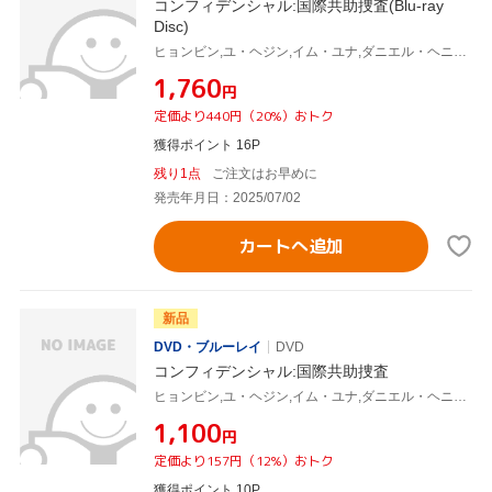
コンフィデンシャル:国際共助捜査(Blu-ray
Disc)
ヒョンビン,ユ・ヘジン,イム・ユナ,ダニエル・ヘニー,チン・ソンギュ,イ・ソクフン,ファン・サンジュン
¥1,760
円
定価より440円（20%）おトク
獲得ポイント 16P
残り1点
ご注文はお早めに
発売年月日：2025/07/02
カートへ追加
新品
DVD・ブルーレイ
DVD
コンフィデンシャル:国際共助捜査
ヒョンビン,ユ・ヘジン,イム・ユナ,ダニエル・ヘニー,チン・ソンギュ,イ・ソクフン,ファン・サンジュン
¥1,100
円
定価より157円（12%）おトク
獲得ポイント 10P