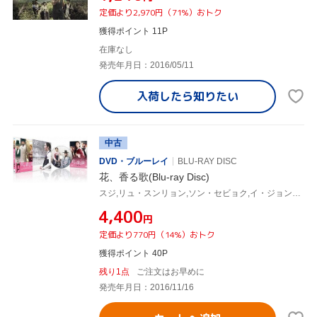
定価より2,970円（71%）おトク
獲得ポイント 11P
在庫なし
発売年月日：2016/05/11
入荷したら
知りたい
中古
DVD・ブルーレイ
BLU-RAY DISC
花、香る歌(Blu-ray Disc)
スジ,リュ・スンリョン,ソン・セビョク,イ・ジョンピル(監督、脚本),キム・テソン(音楽)
¥4,400
円
定価より770円（14%）おトク
獲得ポイント 40P
残り1点
ご注文はお早めに
発売年月日：2016/11/16