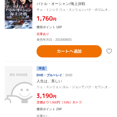
バトル・オーシャン/海上決戦
チェ・ミンシク,リュ・スンリョン,パク・ボゴム,キム・ハンミン(監督)
¥1,760
円
獲得ポイント 16P
在庫あり
発売年月日：2016/08/03
カートへ追加
中古
DVD・ブルーレイ
DVD
人生は、美しい
リュ・スンリョン,ヨム・ジョンア,パク・セワン,オン・ソンウ,チェ・グッキ
¥3,190
円
定価より1,980円（38%）おトク
獲得ポイント 29P
在庫なし