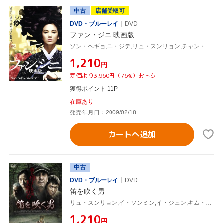
中古
店舗受取可
DVD・ブルーレイ
DVD
ファン・ジニ 映画版
ソン・ヘギョ,ユ・ジテ,リュ・スンリョン,チャン・ユニョン(監督),ホン・ソクチュン(原作)
¥1,210
円
定価より3,960円（76%）おトク
獲得ポイント 11P
在庫あり
発売年月日：2009/02/18
カートへ追加
中古
DVD・ブルーレイ
DVD
笛を吹く男
リュ・スンリョン,イ・ソンミン,イ・ジュン,キム・グァンテ(監督、脚本),イ・ジス(音楽)
¥1,210
円