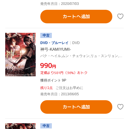
発売年月日：2020/07/03
カートへ追加
中古
DVD・ブルーレイ
DVD
神弓-KAMIYUMI-
パク・ヘイル,ムン・チェウォン,リュ・スンリョン,キム・ハンミン(監督、脚本)
¥990
円
定価より581円（36%）おトク
獲得ポイント 9P
残り1点
ご注文はお早めに
発売年月日：2013/06/05
カートへ追加
中古