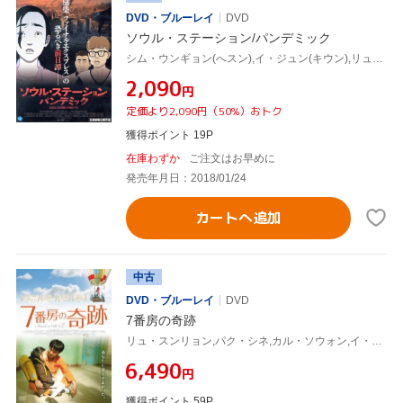
DVD・ブルーレイ
DVD
ソウル・ステーション/パンデミック
シム・ウンギョン(へスン),イ・ジュン(キウン),リュ・スンリョン(へスンの父親)
¥2,090
円
定価より2,090円（50%）おトク
獲得ポイント 19P
在庫わずか
ご注文はお早めに
発売年月日：2018/01/24
カートへ追加
中古
DVD・ブルーレイ
DVD
7番房の奇跡
リュ・スンリョン,パク・シネ,カル・ソウォン,イ・ファンギョン(監督、脚本),イ・ドンジュン(音楽)
¥6,490
円
獲得ポイント 59P