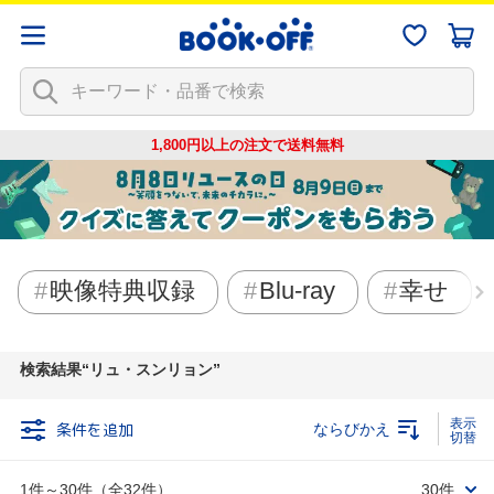
1,800円以上の注文で
送料無料
映像特典収録
Blu-ray
幸せ
検索結果
リュ・スンリョン
条件を追加
ならびかえ
1件～30件（全32件）
30件