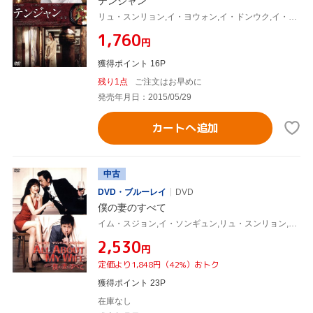
テンジャン
リュ・スンリョン,イ・ヨウォン,イ・ドンウク,イ・ソグン(監督、脚本),ハン・ジェグォン(音楽)
¥1,760
円
獲得ポイント 16P
残り1点
ご注文はお早めに
発売年月日：2015/05/29
カートへ追加
中古
DVD・ブルーレイ
DVD
僕の妻のすべて
イム・スジョン,イ・ソンギュン,リュ・スンリョン,ミン・ギュドン(監督、脚本),キム・ジュンソン(音楽),イ・ジニ(音楽)
¥2,530
円
定価より1,848円（42%）おトク
獲得ポイント 23P
在庫なし