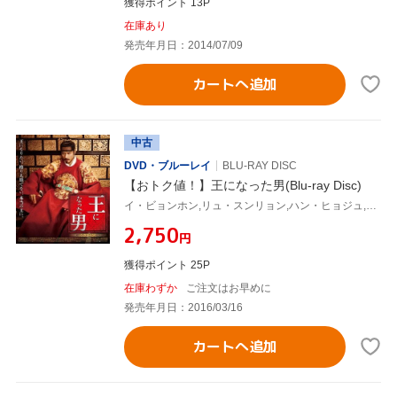
獲得ポイント 13P
在庫あり
発売年月日：2014/07/09
カートへ追加
中古
DVD・ブルーレイ
BLU-RAY DISC
【おトク値！】王になった男(Blu-ray Disc)
イ・ビョンホン,リュ・スンリョン,ハン・ヒョジュ,チュ・チャンミン(監督),モグ(音楽),キム・ジュンソン(音楽)
¥2,750
円
獲得ポイント 25P
在庫わずか
ご注文はお早めに
発売年月日：2016/03/16
カートへ追加