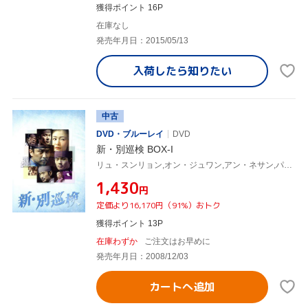
獲得ポイント 16P
在庫なし
発売年月日：2015/05/13
入荷したら
知りたい
中古
DVD・ブルーレイ
DVD
新・別巡検 BOX-I
リュ・スンリョン,オン・ジュワン,アン・ネサン,パク・ヒョジュ
¥1,430
円
定価より16,170円（91%）おトク
獲得ポイント 13P
在庫わずか
ご注文はお早めに
発売年月日：2008/12/03
カートへ追加