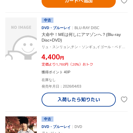
カートへ追加
中古
DVD・ブルーレイ
BLU-RAY DISC
大命中！MEは何しにアマゾンへ？(Blu-ray
Disc+DVD)
リュ・スンリョン,チン・ソンギュ,イゴール・ペドロゾ,ルアン・ブルム,JB・オリベイラ,ヨム・ヘラン,コ・ギョンピョ,キム・チャンジュ
¥4,400
円
定価より1,760円（28%）おトク
獲得ポイント 40P
在庫なし
発売年月日：2026/04/03
入荷したら
知りたい
中古
DVD・ブルーレイ
DVD