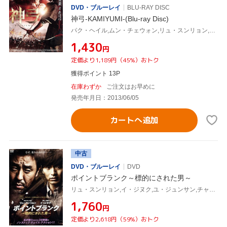
DVD・ブルーレイ
BLU-RAY DISC
神弓-KAMIYUMI-(Blu-ray Disc)
パク・ヘイル,ムン・チェウォン,リュ・スンリョン,キム・ハンミン(監督、脚本)
¥1,430
円
定価より1,189円（45%）おトク
獲得ポイント 13P
在庫わずか
ご注文はお早めに
発売年月日：2013/06/05
カートへ追加
中古
DVD・ブルーレイ
DVD
ポイントブランク～標的にされた男～
リュ・スンリョン,イ・ジヌク,ユ・ジュンサン,チャン(監督),パク・イニョン(音楽)
¥1,760
円
定価より2,618円（59%）おトク