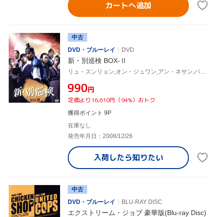
カートへ追加
中古
DVD・ブルーレイ
DVD
新・別巡検 BOX-Ⅱ
リュ・スンリョン,オン・ジュワン,アン・ネサン,パク・ヒョジュ
¥990
円
定価より16,610円（94%）おトク
獲得ポイント 9P
在庫なし
発売年月日：2008/12/26
入荷したら
知りたい
中古
DVD・ブルーレイ
BLU-RAY DISC
エクストリーム・ジョブ 豪華版(Blu-ray Disc)