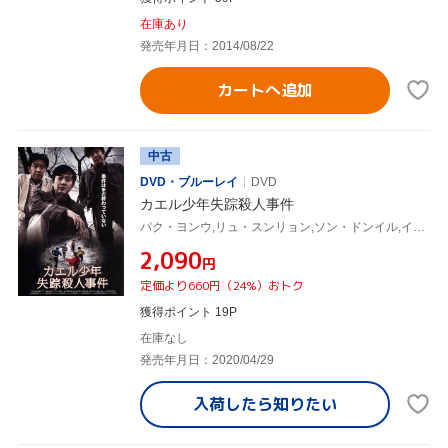
在庫あり
発売年月日：2014/08/22
カートへ追加
中古
DVD・ブルーレイ
DVD
カエル少年失踪殺人事件
パク・ヨンウ,リュ・スンリョン,ソン・ドンイル,イ・ギュマン(監督、脚本),イ・ヨンホ(製作総指揮),チェ・スンヒョン(音楽)
¥2,090
円
定価より660円（24%）おトク
獲得ポイント 19P
在庫なし
発売年月日：2020/04/29
入荷したら
知りたい