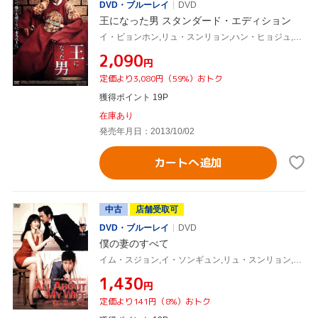
DVD・ブルーレイ
DVD
王になった男 スタンダード・エディション
イ・ビョンホン,リュ・スンリョン,ハン・ヒョジュ,チュ・チャンミン(監督),モグ(音楽),キム・ジュンソン(音楽)
¥2,090
円
定価より3,080円（59%）おトク
獲得ポイント 19P
在庫あり
発売年月日：2013/10/02
カートへ追加
中古
店舗受取可
DVD・ブルーレイ
DVD
僕の妻のすべて
イム・スジョン,イ・ソンギュン,リュ・スンリョン,ミン・ギュドン(監督、脚本),キム・ジュンソン(音楽),イ・ジニ(音楽)
¥1,430
円
定価より141円（8%）おトク