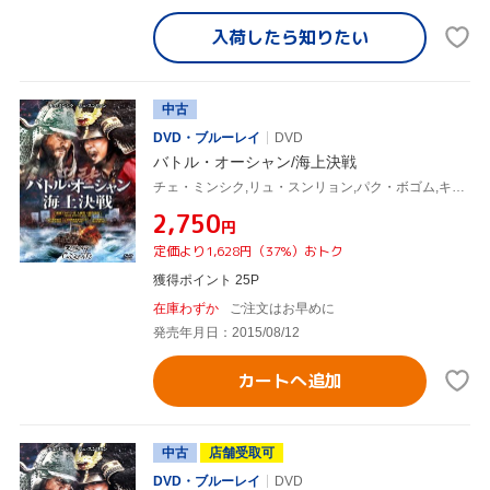
入荷したら
知りたい
中古
DVD・ブルーレイ
DVD
バトル・オーシャン/海上決戦
チェ・ミンシク,リュ・スンリョン,パク・ボゴム,キム・ハンミン(監督)
¥2,750
円
定価より1,628円（37%）おトク
獲得ポイント 25P
在庫わずか
ご注文はお早めに
発売年月日：2015/08/12
カートへ追加
中古
店舗受取可
DVD・ブルーレイ
DVD