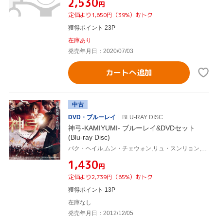
¥2,530
円
定価より1,650円（39%）おトク
獲得ポイント 23P
在庫あり
発売年月日：2020/07/03
カートへ追加
中古
DVD・ブルーレイ
BLU-RAY DISC
神弓-KAMIYUMI- ブルーレイ&DVDセット
(Blu-ray Disc)
パク・ヘイル,ムン・チェウォン,リュ・スンリョン,キム・ハンミン(監督、脚本)
¥1,430
円
定価より2,739円（65%）おトク
獲得ポイント 13P
在庫なし
発売年月日：2012/12/05