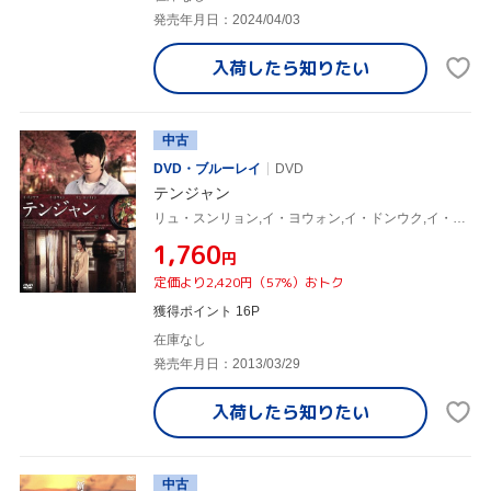
発売年月日：2024/04/03
入荷したら
知りたい
中古
DVD・ブルーレイ
DVD
テンジャン
リュ・スンリョン,イ・ヨウォン,イ・ドンウク,イ・ソグン(監督、脚本),ハン・ジェグォン(音楽)
¥1,760
円
定価より2,420円（57%）おトク
獲得ポイント 16P
在庫なし
発売年月日：2013/03/29
入荷したら
知りたい
中古