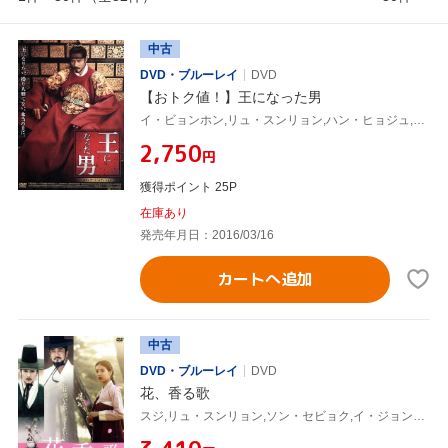
中古
DVD・ブルーレイ
DVD
【おトク値！】王になった男
イ・ビョンホン,リュ・スンリョン,ハン・ヒョジュ,チュ・チャンミン(監督),モグ(音楽),キム・ジュンソン(音楽)
¥2,750
円
獲得ポイント 25P
在庫あり
発売年月日：2016/03/16
カートへ追加
中古
DVD・ブルーレイ
DVD
花、香る歌
スジ,リュ・スンリョン,ソン・セビョク,イ・ジョンピル(監督、脚本),キム・テソン(音楽)