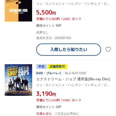
リュ・スンリョン,イ・ハニ,チン・ソンギュ,イ・ビョンホン(監督)
¥5,500
円
定価より1,980円（26%）おトク
獲得ポイント 50P
在庫なし
発売年月日：2020/07/03
入荷したら
知りたい
中古
店舗受取可
DVD・ブルーレイ
BLU-RAY DISC
エクストリーム・ジョブ 通常版(Blu-ray Disc)
リュ・スンリョン,イ・ハニ,チン・ソンギュ,イ・ビョンホン(監督)
¥3,190
円
定価より2,200円（40%）おトク
獲得ポイント 29P
在庫わずか
ご注文はお早めに