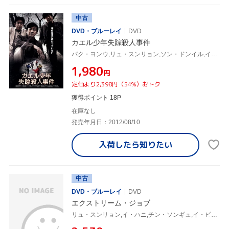
中古
DVD・ブルーレイ
DVD
カエル少年失踪殺人事件
パク・ヨンウ,リュ・スンリョン,ソン・ドンイル,イ・ギュマン(監督、脚本),チェ・スンヒョン(音楽)
¥1,980
円
定価より2,398円（54%）おトク
獲得ポイント 18P
在庫なし
発売年月日：2012/08/10
入荷したら
知りたい
中古
DVD・ブルーレイ
DVD
エクストリーム・ジョブ
リュ・スンリョン,イ・ハニ,チン・ソンギュ,イ・ビョンホン(監督)