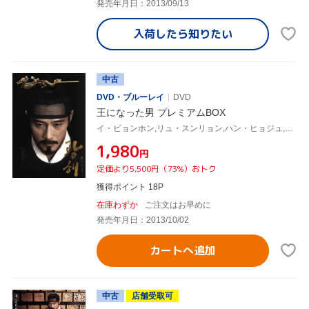
発売年月日：2013/09/13
入荷したら
知りたい
中古
DVD・ブルーレイ
DVD
王になった男 プレミアムBOX
イ・ビョンホン,リュ・スンリョン,ハン・ヒョジュ,チュ・チャンミン(監督),モグ(音楽),キム・ジュンソン(音楽)
¥1,980
円
定価より5,500円（73%）おトク
獲得ポイント 18P
在庫わずか
ご注文はお早めに
発売年月日：2013/10/02
カートへ追加
中古
店舗受取可