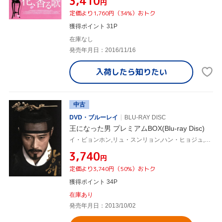
¥3,410
円
定価より1,760円（34%）おトク
獲得ポイント 31P
在庫なし
発売年月日：2016/11/16
入荷したら
知りたい
中古
DVD・ブルーレイ
BLU-RAY DISC
王になった男 プレミアムBOX(Blu-ray Disc)
イ・ビョンホン,リュ・スンリョン,ハン・ヒョジュ,チュ・チャンミン(監督),モグ(音楽),キム・ジュンソン(音楽)
¥3,740
円
定価より3,740円（50%）おトク
獲得ポイント 34P
在庫あり
発売年月日：2013/10/02