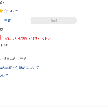
者)
335件
中古
新品
33
円
定価より473円（41%）おトク
ント
6P
1～5日以内に発送
品の品質・付属品について
ついて