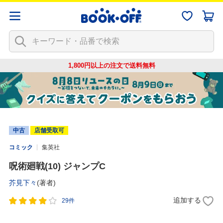
1,800円以上の注文で
送料無料
中古
店舗受取可
コミック
集英社
呪術廻戦(10) ジャンプC
芥見下々
(著者)
追加する
29件