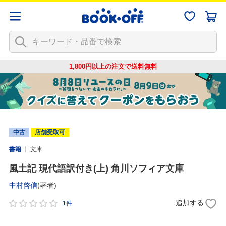
1,800円以上の注文で
送料無料
中古
店舗受取可
書籍
文庫
風土記 現代語訳付き(上) 角川ソフィア文庫
中村啓信
(著者)
追加する
1件