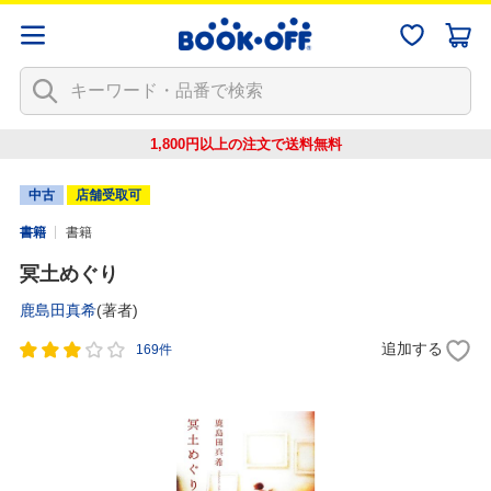
1,800円以上の注文で
送料無料
中古
店舗受取可
書籍
書籍
冥土めぐり
鹿島田真希
(著者)
追加する
169件