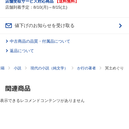
店舗受取サービス対応商品
【送料無料】
店舗到着予定：8/10(月)～8/15(土)
値下げのお知らせを受け取る
中古商品の品質・付属品について
返品について
書籍
小説
現代の小説（純文学）
か行の著者
冥土めぐり
関連商品
表示できるレコメンドコンテンツがありません