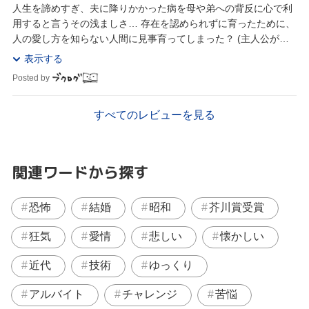
人生を諦めすぎ、夫に降りかかった病を母や弟への背反に心で利
用すると言うその浅ましさ… 存在を認められずに育ったために、
人の愛し方を知らない人間に見事育ってしまった？ (主人公が好
きでない) 産後のメンタル安定してない...
表示する
Posted by
すべてのレビューを見る
関連ワードから探す
恐怖
結婚
昭和
芥川賞受賞
狂気
愛情
悲しい
懐かしい
近代
技術
ゆっくり
アルバイト
チャレンジ
苦悩