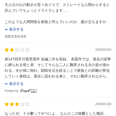
主人公の心の動きが堂々めぐりで、ストレートな人間からすると
読んでいてちょっとイライラします…。
このような人間関係を家族と呼んでいいのか、腹が立ちますが、
そんな「蔦」に絡まれないパートナーが知らぬまに主人公救って
表示する
いる、というのが面白いです。
崩撃雲身双虎掌
もうちょっ...
2026/03/20
第147回芥川賞受賞作 短編二作を収録。 表題作では、過去の栄華
に縛られる母と弟、そしてそんな二人に翻弄される夫の姿が描か
れる。夫が病に倒れ、闘病生活を経ることで家族との距離が変化
していく過程は、過去に囚われる者と、それに翻弄されながらも
自らの人生を歩む者との対比として重く胸に残...
表示する
Posted by
2026/01/30
なったぜ、ドカ鬱ってやつによ… なんだこの陰鬱とした物語…