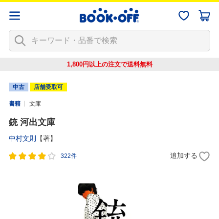
1,800円以上の注文で
送料無料
中古
店舗受取可
書籍
文庫
銃 河出文庫
中村文則
【著】
追加する
322件