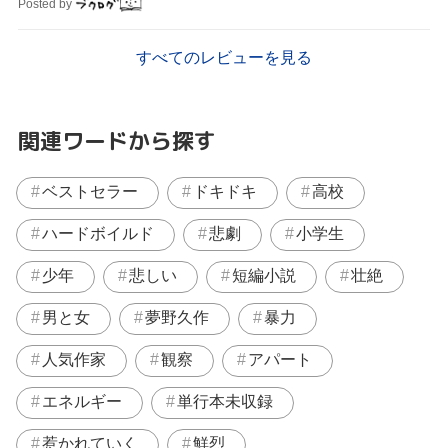
Posted by
すべてのレビューを見る
関連ワードから探す
ベストセラー
ドキドキ
高校
ハードボイルド
悲劇
小学生
少年
悲しい
短編小説
壮絶
男と女
夢野久作
暴力
人気作家
観察
アパート
エネルギー
単行本未収録
惹かれていく
鮮烈