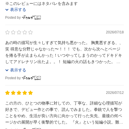
※このレビューにはネタバレを含みます
表示する
Posted by
2026/07/18
あの時の描写が生々しすぎて気持ち悪かった。 胸糞悪すぎる、、
笑 得意な分野じゃなかった〜！！！ でも、次から次へとページ
を捲る手が止まらんかった！いつやってしまうのかってドキドキ
してアドレナリン出たよ。。！ 短編の火の話もきつかった。 私
は誰かが辛い目に遭わされている話...
表示する
Posted by
2026/07/12
この方の、ひとつの物事に対しての、丁寧な、詳細な心理描写が
好きで、デビュー作との事で、読んでみました。拳銃で人を撃つ
ことをやめ、生活が良い方向に向かって行った矢先、最後の何ペ
ージかの展開が早く衝撃的でした。 『火』という短編小説。難し
かった。