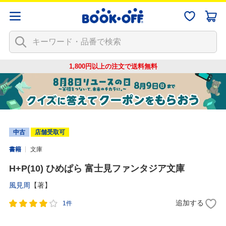
1,800円以上の注文で
送料無料
中古
店舗受取可
書籍
文庫
H+P(10) ひめぱら 富士見ファンタジア文庫
風見周
【著】
追加する
1件