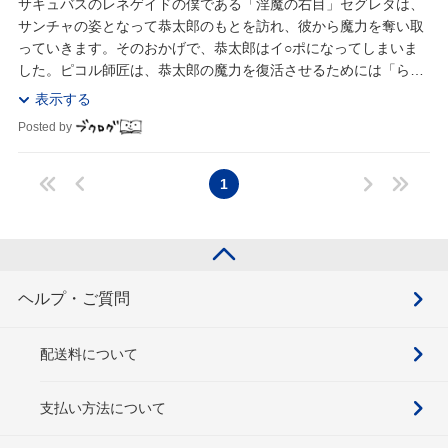
サキュバスのレネゲイドの僕である「淫魔の右目」セグレタは、
サンチャの姿となって恭太郎のもとを訪れ、彼から魔力を奪い取
っていきます。そのおかげで、恭太郎はイ○ポになってしまいま
した。ピコル師匠は、恭太郎の魔力を復活させるためには「らぶ
らぶえっち」でアソコをビンビンにさせる必要がある...
表示する
Posted by
1
ヘルプ・ご質問
配送料について
支払い方法について