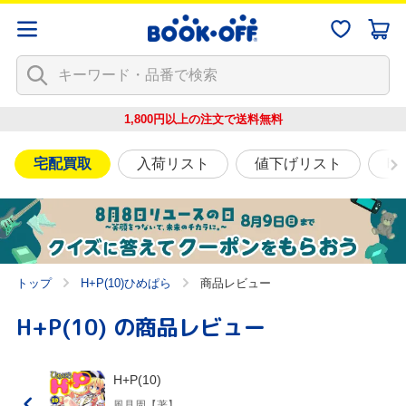
1,800円以上の注文で
送料無料
宅配買取
入荷リスト
値下げリスト
映
トップ
H+P(10)ひめぱら
商品レビュー
H+P(10)
の商品レビュー
H+P(10)
風見周【著】