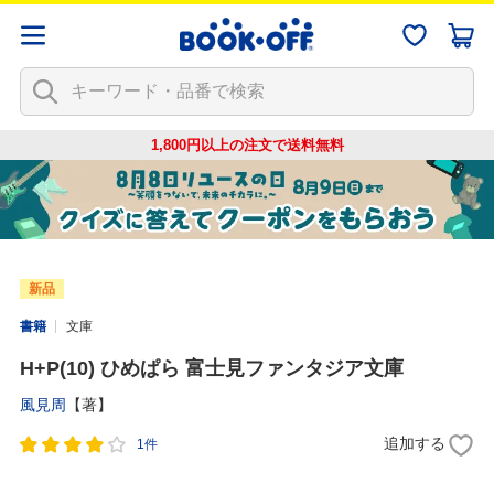
1,800円以上の注文で
送料無料
新品
書籍
文庫
H+P(10) ひめぱら 富士見ファンタジア文庫
風見周
【著】
追加する
1件