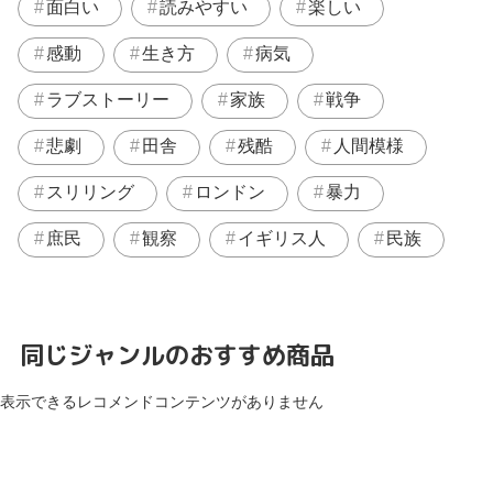
面白い
読みやすい
楽しい
感動
生き方
病気
ラブストーリー
家族
戦争
悲劇
田舎
残酷
人間模様
スリリング
ロンドン
暴力
庶民
観察
イギリス人
民族
同じジャンルのおすすめ商品
表示できるレコメンドコンテンツがありません