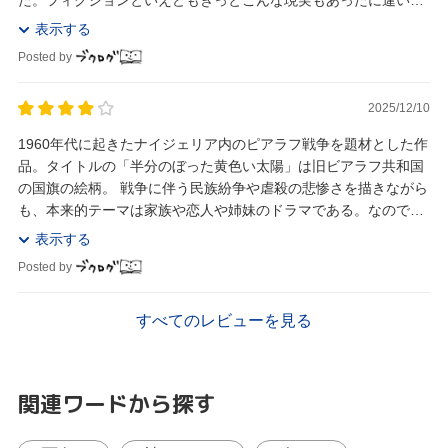
い。戦争の話は心が病むので苦手だけども、こちら...
表示する
Posted by
2025/12/10
1960年代に起きたナイジェリア内のピアラフ戦争を題材とした作
品。タイトルの「半分のぼった黄色い太陽」は旧ビアラフ共和国
の国旗の絵柄。 戦争に伴う民族紛争や虐殺の悲惨さを描きながら
も、本来的テーマは家族や恋人や姉妹のドラマである。なので戦
争部分はファクトベースながらフィクションを...
表示する
Posted by
すべてのレビューを見る
関連ワードから探す