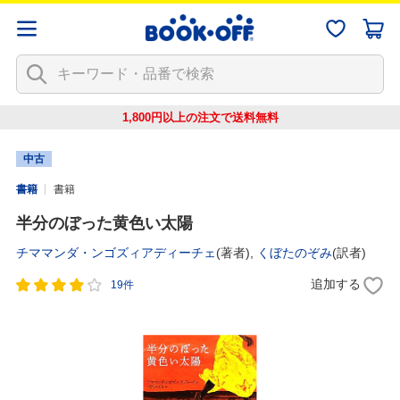
1,800円以上の注文で
送料無料
中古
書籍
書籍
半分のぼった黄色い太陽
チママンダ・ンゴズィアディーチェ
(著者),
くぼたのぞみ
(訳者)
追加する
19件