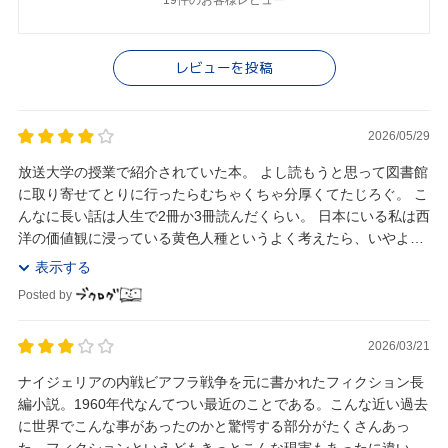
レビューを投稿
2026/05/29
放送大学の授業で紹介されていた本。 よし読もうと思って図書館
に取り寄せてとりに行ったらむちゃくちゃ分厚くてたじろぐ。 こ
んなに長い話は人生で2冊か3冊読んだくらい。 日本にいる私は西
洋の価値観に浸っている黄色人種というよく考えたら、いやよく
考えなくても奇妙な立ち位置。 違う価値...
表示する
Posted by
2026/03/21
ナイジェリアの内戦ビアフラ戦争を元に書かれたフィクション長
編小説。1960年代なんてつい最近のことである。こんな近い過去
に世界でこんな事があったのかと驚愕する部分がたくさんあっ
た。フィクションといえどもきっとこんな現実もあったに違いな