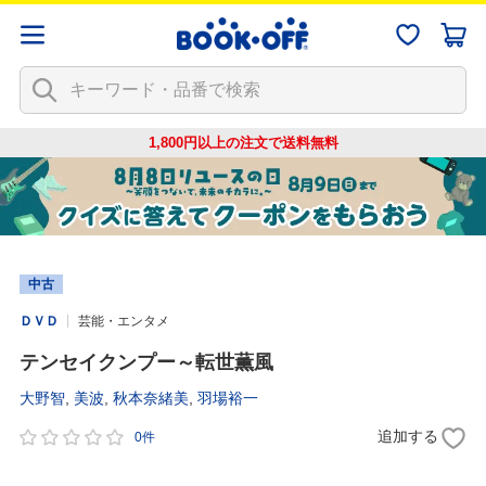
1,800円以上の注文で
送料無料
中古
ＤＶＤ
芸能・エンタメ
テンセイクンプー～転世薫風
大野智
,
美波
,
秋本奈緒美
,
羽場裕一
追加する
0件