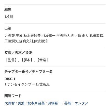
組数
1枚組
出演
大野智,美波,秋本奈緒美,羽場裕一,平野勲人,西ノ園達大,武田義晴,
工藤潤矢,森貞文則,伊波銀治
監督／脚本／音楽
【監督】, 【脚本】, 【音楽】
チャプター番号／チャプター名
DISC 1
1.テンセイクンプー 転世薫風
関連ワード
大野智
/
美波
/
秋本奈緒美
/
羽場裕一
/
芸能・エンタメ