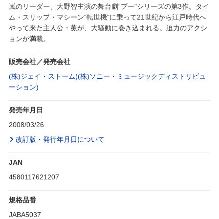
嵐のリーダー、大野智主演の舞台劇“プー"シリーズの第3作。タイ
ム・スリップ・マシーン“転世機"に乗って21世紀から江戸時代へ
やって来た主人公・薫が、大騒動に巻き込まれる。迫力のアクシ
ョンが満載。
販売会社／発売会社
(株)ジェイ・ストーム((株)ソニー・ミュージックディストリビュ
ーション)
発売年月日
2008/03/26
改訂版・発行年月日について
JAN
4580117621207
規格品番
JABA5037