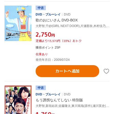
中古
DVD・ブルーレイ
DVD
歌のおにいさん DVD-BOX
大野智,千紗(GIRL NEXT DOOR),片瀬那奈,木村佳乃,辻陽(音楽)
¥2,750
円
定価より13,970円（83%）おトク
獲得ポイント 25P
在庫あり
発売年月日：2009/07/24
カートへ追加
中古
DVD・ブルーレイ
DVD
もう誘拐なんてしない 特別版
大野智,新垣結衣,佐藤隆太,東川篤哉(原作),瀬川英史(音楽)