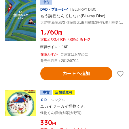
中古
DVD・ブルーレイ
BLU-RAY DISC
もう誘拐なんてしない(Blu-ray Disc)
大野智,新垣結衣,佐藤隆太,東川篤哉(原作),瀬川英史(音楽)
¥1,760
円
定価より3,410円（65%）おトク
獲得ポイント 16P
在庫わずか
ご注文はお早めに
発売年月日：2012/07/11
カートへ追加
中古
店舗受取可
ＣＤ
シングル
ユカイツーカイ怪物くん
怪物くん/怪物太郎(大野智)
¥330
円