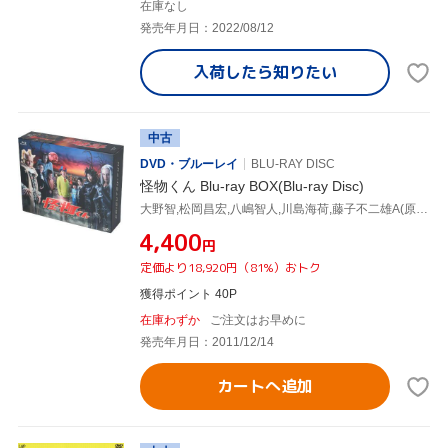
在庫なし
発売年月日：2022/08/12
入荷したら
知りたい
中古
DVD・ブルーレイ
BLU-RAY DISC
怪物くん Blu-ray BOX(Blu-ray Disc)
大野智,松岡昌宏,八嶋智人,川島海荷,藤子不二雄A(原作),井筒昭雄(音楽)
¥4,400
円
定価より18,920円（81%）おトク
獲得ポイント 40P
在庫わずか
ご注文はお早めに
発売年月日：2011/12/14
カートへ追加