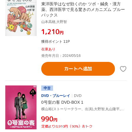
東洋医学はなぜ効くのか ツボ・鍼灸・漢方
薬、西洋医学で見る驚きのメカニズム ブルー
バックス
山本高穂,大野智
¥1,210
円
獲得ポイント 11P
在庫あり
発売年月日：2024/05/16
カートへ追加
中古
DVD・ブルーレイ
DVD
0号室の客 DVD-BOX 1
横山裕(ストーリーテラー、出演),大野智,丸山隆平,加藤成亮
¥990
円
定価より8,910円（90%）おトク