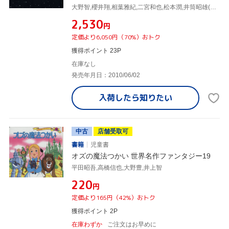
大野智,櫻井翔,相葉雅紀,二宮和也,松本潤,井筒昭雄(音楽)
¥2,530
円
定価より6,050円（70%）おトク
獲得ポイント 23P
在庫なし
発売年月日：2010/06/02
入荷したら
知りたい
中古
店舗受取可
書籍
児童書
オズの魔法つかい 世界名作ファンタジー19
平田昭吾,高橋信也,大野豊,井上智
¥220
円
定価より165円（42%）おトク
獲得ポイント 2P
在庫わずか
ご注文はお早めに