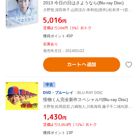
2013 今日の日はさようなら(Blu-ray Disc)
大野智,深田恭子,山田涼介,幸和也(原作),松本淳一(音楽)
¥5,016
円
定価より264円（5%）おトク
獲得ポイント 45P
在庫あり
発売年月日：2014/01/22
カートへ追加
中古
DVD・ブルーレイ
BLU-RAY DISC
怪物くん完全新作スペシャル!!(Blu-ray Disc)
大野智,松岡昌宏,八嶋智人,川島海荷,藤子不二雄A(原作),井筒昭雄(音楽)
¥1,430
円
定価より3,850円（72%）おトク
獲得ポイント 13P