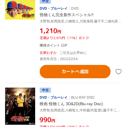
中古
DVD・ブルーレイ
DVD
怪物くん完全新作スペシャル!!
大野智,松岡昌宏,八嶋智人,川島海荷,藤子不二雄A(原作),井筒昭雄(音楽)
¥1,210
円
定価より2,970円（71%）おトク
獲得ポイント 11P
在庫わずか
ご注文はお早めに
発売年月日：2011/12/14
カートへ追加
中古
DVD・ブルーレイ
BLU-RAY DISC
映画 怪物くん 3D&2D(Blu-ray Disc)
大野智,松岡昌宏,八嶋智人,中村義洋(監督),藤子不二雄A(原作),井筒昭雄(音楽)
¥990
円
定価より5,390円（84%）おトク