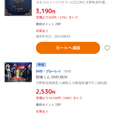
タモリ(ストーリーテラー),江口洋介,大野智,田中麗奈,堀北真希,玉木宏,広末涼子,蓜島邦明(音楽)
¥3,190
円
定価より990円（23%）おトク
獲得ポイント 29P
在庫あり
発売年月日：2011/06/15
カートへ追加
中古
DVD・ブルーレイ
DVD
怪物くん DVD-BOX
大野智,松岡昌宏,八嶋智人,川島海荷,藤子不二雄A(原作),井筒昭雄(音楽)
¥2,530
円
定価より16,390円（86%）おトク
獲得ポイント 23P
在庫あり