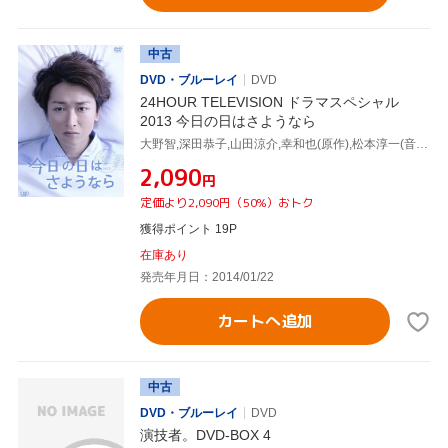
中古
DVD・ブルーレイ
DVD
24HOUR TELEVISION ドラマスペシャル
2013 今日の日はさようなら
大野智,深田恭子,山田涼介,幸和也(原作),松本淳一(音楽)
¥2,090
円
定価より2,090円（50%）おトク
獲得ポイント 19P
在庫あり
発売年月日：2014/01/22
カートへ追加
中古
DVD・ブルーレイ
DVD
演技者。DVD-BOX 4