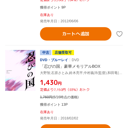
獲得ポイント 9P
在庫あり
発売年月日：2012/06/06
カートへ追加
中古
店舗受取可
DVD・ブルーレイ
DVD
「忍びの国」豪華メモリアルBOX
大野智,石原さとみ,鈴木亮平,中村義洋(監督),和田竜(原作、脚本),髙見優(音楽)
¥1,430
円
定価より7,150円（83%）おトク
1,760
円
(6/16時点の価格)
獲得ポイント 13P
在庫あり
発売年月日：2018/02/02