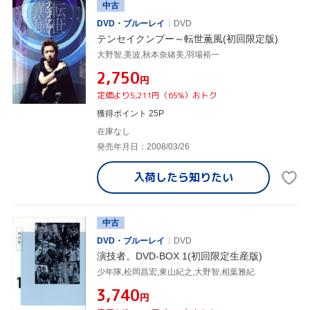
中古
DVD・ブルーレイ
DVD
テンセイクンプー～転世薫風(初回限定版)
大野智,美波,秋本奈緒美,羽場裕一
¥2,750
円
定価より5,211円（65%）おトク
獲得ポイント 25P
在庫なし
発売年月日：2008/03/26
入荷したら
知りたい
中古
DVD・ブルーレイ
DVD
演技者。DVD-BOX 1(初回限定生産版)
少年隊,松岡昌宏,東山紀之,大野智,相葉雅紀
¥3,740
円