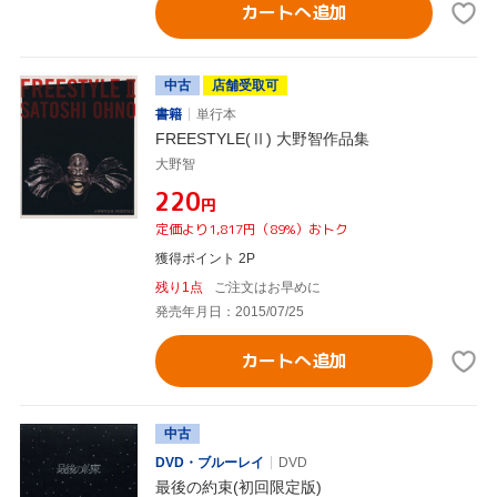
カートへ追加
中古
店舗受取可
書籍
単行本
FREESTYLE(Ⅱ) 大野智作品集
大野智
¥220
円
定価より1,817円（89%）おトク
獲得ポイント 2P
残り1点
ご注文はお早めに
発売年月日：2015/07/25
カートへ追加
中古
DVD・ブルーレイ
DVD
最後の約束(初回限定版)