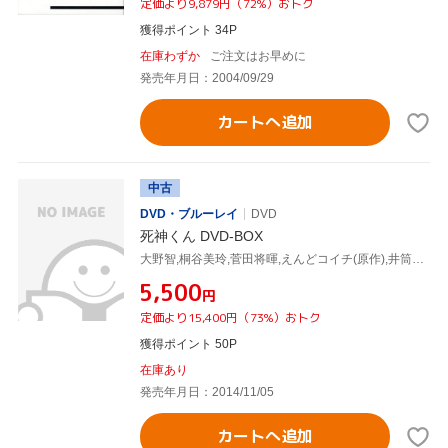
定価より9,879円（72%）おトク
獲得ポイント 34P
在庫わずか
ご注文はお早めに
発売年月日：2004/09/29
カートへ追加
中古
DVD・ブルーレイ
DVD
死神くん DVD-BOX
大野智,桐谷美玲,菅田将暉,えんどコイチ(原作),井筒昭雄(音楽)
¥5,500
円
定価より15,400円（73%）おトク
獲得ポイント 50P
在庫あり
発売年月日：2014/11/05
カートへ追加