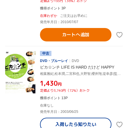
定価より193円（36%）おトク
獲得ポイント 3P
在庫わずか
ご注文はお早めに
発売年月日：2010/07/07
カートへ追加
中古
DVD・ブルーレイ
DVD
ピカ☆ンチ LIFE IS HARD だけど HAPPY
相葉雅紀,松本潤,二宮和也,大野智,櫻井翔,堤幸彦(監督),河原雅彦(脚本),井ノ原快彦(原案)
¥1,430
円
定価より3,740円（72%）おトク
獲得ポイント 13P
在庫なし
発売年月日：2003/06/25
入荷したら
知りたい