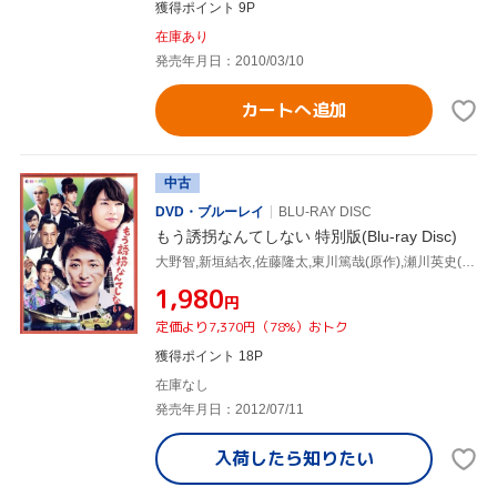
獲得ポイント 9P
在庫あり
発売年月日：2010/03/10
カートへ追加
中古
DVD・ブルーレイ
BLU-RAY DISC
もう誘拐なんてしない 特別版(Blu-ray Disc)
大野智,新垣結衣,佐藤隆太,東川篤哉(原作),瀬川英史(音楽)
¥1,980
円
定価より7,370円（78%）おトク
獲得ポイント 18P
在庫なし
発売年月日：2012/07/11
入荷したら
知りたい