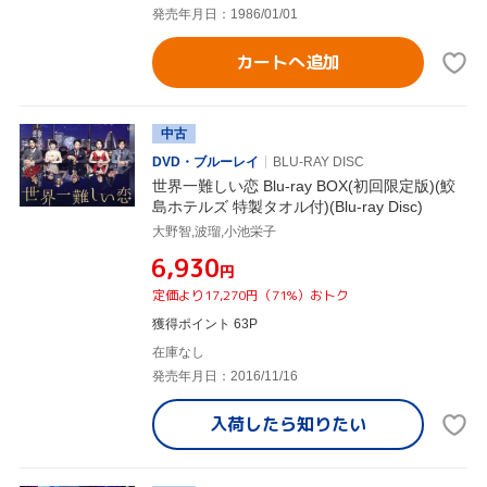
発売年月日：1986/01/01
カートへ追加
中古
DVD・ブルーレイ
BLU-RAY DISC
世界一難しい恋 Blu-ray BOX(初回限定版)(鮫
島ホテルズ 特製タオル付)(Blu-ray Disc)
大野智,波瑠,小池栄子
¥6,930
円
定価より17,270円（71%）おトク
獲得ポイント 63P
在庫なし
発売年月日：2016/11/16
入荷したら
知りたい