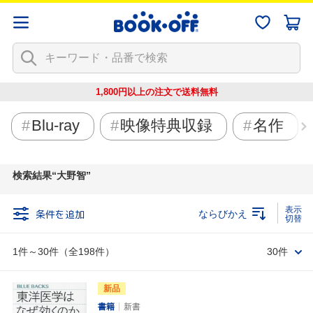
1,800円以上の注文で
送料無料
Blu-ray
映像特典収録
名作
検索結果
大野智
条件を追加
ならびかえ
1件～30件（全198件）
30件
新品
書籍
新書