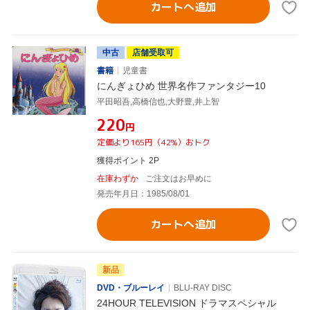
カートへ追加
中古
店舗受取可
書籍
児童書
にんぎょひめ 世界名作ファンタジー10
平田昭吾,高橋信也,大野豊,井上智
¥220
円
定価より165円（42%）おトク
獲得ポイント 2P
在庫わずか
ご注文はお早めに
発売年月日：1985/08/01
カートへ追加
新品
DVD・ブルーレイ
BLU-RAY DISC
24HOUR TELEVISION ドラマスペシャル