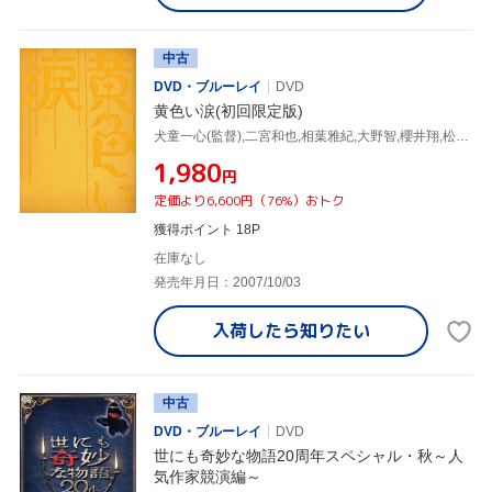
中古
DVD・ブルーレイ
DVD
黄色い涙(初回限定版)
犬童一心(監督),二宮和也,相葉雅紀,大野智,櫻井翔,松本潤,永島慎二(原作)
¥1,980
円
定価より6,600円（76%）おトク
獲得ポイント 18P
在庫なし
発売年月日：2007/10/03
入荷したら
知りたい
中古
DVD・ブルーレイ
DVD
世にも奇妙な物語20周年スペシャル・秋～人
気作家競演編～