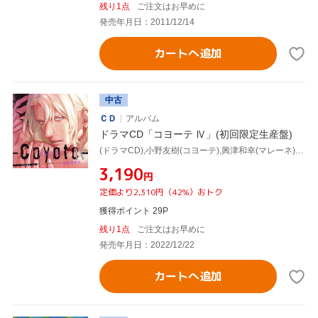
残り1点
ご注文はお早めに
発売年月日：2011/12/14
カートへ追加
中古
ＣＤ
アルバム
ドラマCD「コヨーテ Ⅳ」(初回限定生産盤)
(ドラマCD),小野友樹(コヨーテ),興津和幸(マレーネ),竹内良太(キーファー),帆世雄一(アレン・ブラウン),宮崎遊(ノーラン),佐藤恵(ミミ),大野智敬(シュナイダー)
¥3,190
円
定価より2,310円（42%）おトク
獲得ポイント 29P
残り1点
ご注文はお早めに
発売年月日：2022/12/22
カートへ追加