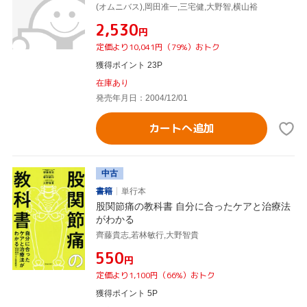
(オムニバス),岡田准一,三宅健,大野智,横山裕
¥2,530
円
定価より10,041円（79%）おトク
獲得ポイント 23P
在庫あり
発売年月日：2004/12/01
カートへ追加
中古
書籍
単行本
股関節痛の教科書 自分に合ったケアと治療法
がわかる
齊藤貴志,若林敏行,大野智貴
¥550
円
定価より1,100円（66%）おトク
獲得ポイント 5P