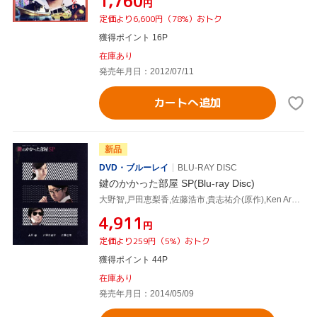
¥1,760
円
定価より6,600円（78%）おトク
獲得ポイント 16P
在庫あり
発売年月日：2012/07/11
カートへ追加
新品
DVD・ブルーレイ
BLU-RAY DISC
鍵のかかった部屋 SP(Blu-ray Disc)
大野智,戸田恵梨香,佐藤浩市,貴志祐介(原作),Ken Arai(音楽)
¥4,911
円
定価より259円（5%）おトク
獲得ポイント 44P
在庫あり
発売年月日：2014/05/09