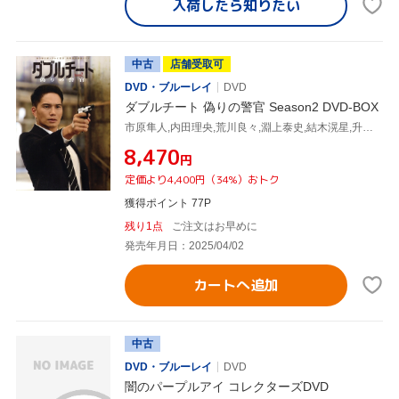
入荷したら
知りたい
中古
店舗受取可
DVD・ブルーレイ
DVD
ダブルチート 偽りの警官 Season2 DVD-BOX
市原隼人,内田理央,荒川良々,淵上泰史,結木滉星,升毅,羽場裕一,諸橋邦行
¥8,470
円
定価より4,400円（34%）おトク
獲得ポイント 77P
残り1点
ご注文はお早めに
発売年月日：2025/04/02
カートへ追加
中古
DVD・ブルーレイ
DVD
闇のパープルアイ コレクターズDVD