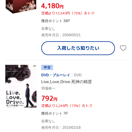
¥4,180
円
定価より12,540円（75%）おトク
獲得ポイント 38P
在庫なし
発売年月日：2008/05/21
入荷したら
知りたい
中古
DVD・ブルーレイ
DVD
Live,Love,Drive.死神の精度
羽場裕一
¥792
円
定価より2,246円（73%）おトク
獲得ポイント 7P
在庫なし
発売年月日：2010/02/18