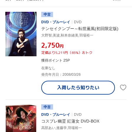
中古
DVD・ブルーレイ
DVD
テンセイクンプー～転世薫風(初回限定版)
大野智,美波,秋本奈緒美,羽場裕一
¥2,750
円
定価より5,211円（65%）おトク
獲得ポイント 25P
在庫なし
発売年月日：2008/03/26
入荷したら
知りたい
中古
DVD・ブルーレイ
DVD
コスプレ幽霊 紅蓮女 DVD-BOX
高部あい,進藤学,羽場裕一