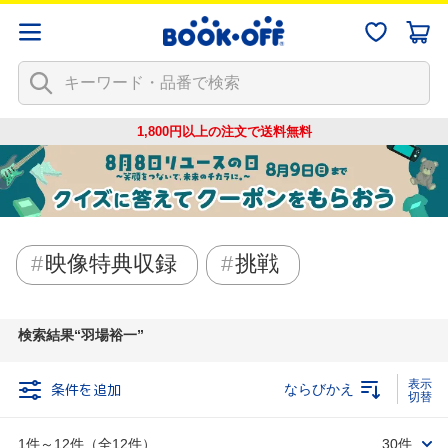
1,800円以上の注文で
送料無料
映像特典収録
挑戦
検索結果
羽場裕一
条件を追加
ならびかえ
1件～12件（全12件）
30件