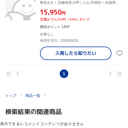
雛形あきこ,加藤晴彦,京野ことみ,羽場裕一,布施博,中村あずさ,篠原千絵,本間勇輔
¥15,950
円
定価より8,250円（34%）おトク
獲得ポイント 145P
在庫なし
発売年月日：2026/06/10
入荷したら
知りたい
1
トップ
商品一覧
検索結果の関連商品
表示できるレコメンドコンテンツがありません