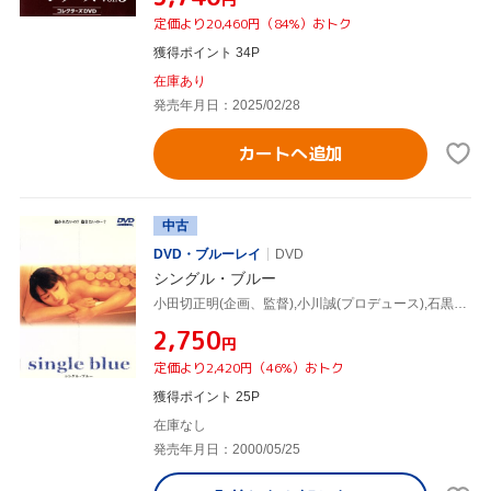
定価より20,460円（84%）おトク
獲得ポイント 34P
在庫あり
発売年月日：2025/02/28
カートへ追加
中古
DVD・ブルーレイ
DVD
シングル・ブルー
小田切正明(企画、監督),小川誠(プロデュース),石黒尚美(脚本),稲田千花,阿部サダヲ,羽場裕一,渡辺いっけい,萩原流行
¥2,750
円
定価より2,420円（46%）おトク
獲得ポイント 25P
在庫なし
発売年月日：2000/05/25