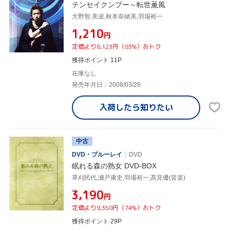
テンセイクンプー～転世薫風
大野智,美波,秋本奈緒美,羽場裕一
¥1,210
円
定価より6,123円（83%）おトク
獲得ポイント 11P
在庫なし
発売年月日：2008/03/26
入荷したら
知りたい
中古
DVD・ブルーレイ
DVD
眠れる森の熟女 DVD-BOX
草刈民代,瀬戸康史,羽場裕一,髙見優(音楽)
¥3,190
円
定価より9,350円（74%）おトク
獲得ポイント 29P