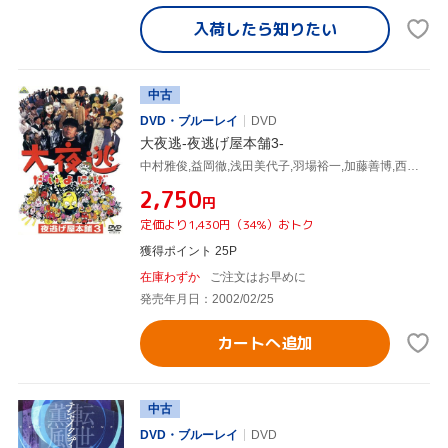
入荷したら
知りたい
中古
DVD・ブルーレイ
DVD
大夜逃-夜逃げ屋本舗3-
中村雅俊,益岡徹,浅田美代子,羽場裕一,加藤善博,西山由海,原隆仁,大谷幸
¥2,750
円
定価より1,430円（34%）おトク
獲得ポイント 25P
在庫わずか
ご注文はお早めに
発売年月日：2002/02/25
カートへ追加
中古
DVD・ブルーレイ
DVD