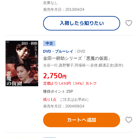
在庫なし
発売年月日：2013/04/24
入荷したら
知りたい
中古
DVD・ブルーレイ
DVD
金田一耕助シリーズ「悪魔の仮面」
古谷一行,真野響子,羽場裕一,谷啓,横溝正史(原作)
¥2,750
円
定価より1,430円（34%）おトク
獲得ポイント 25P
残り1点
ご注文はお早めに
発売年月日：2004/09/24
カートへ追加