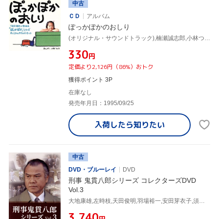
中古
ＣＤ
アルバム
ぽっかぽかのおしり
(オリジナル・サウンドトラック),楠瀬誠志郎,小林つん太,七瀬なつみ,羽場裕一,上脇結友
¥330
円
定価より2,126円（86%）おトク
獲得ポイント 3P
在庫なし
発売年月日：1995/09/25
入荷したら
知りたい
中古
DVD・ブルーレイ
DVD
刑事 鬼貫八郎シリーズ コレクターズDVD
Vol.3
大地康雄,左時枝,天田俊明,羽場裕一,安田芽衣子,須藤温子,鮎川哲也,吉川清之
¥3,740
円