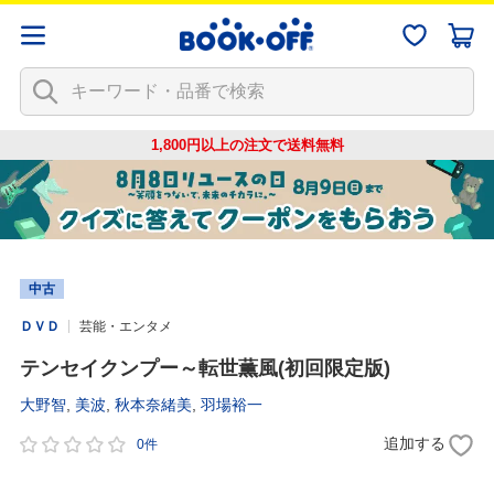
1,800円以上の注文で
送料無料
中古
ＤＶＤ
芸能・エンタメ
テンセイクンプー～転世薫風(初回限定版)
大野智
,
美波
,
秋本奈緒美
,
羽場裕一
追加する
0件