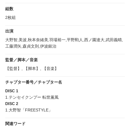
組数
2枚組
出演
大野智,美波,秋本奈緒美,羽場裕一,平野勲人,西ノ園達大,武田義晴,
工藤潤矢,森貞文則,伊波銀治
監督／脚本／音楽
【監督】, 【脚本】, 【音楽】
チャプター番号／チャプター名
DISC 1
1.テンセイクンプー 転世薫風
DISC 2
1.大野智「FREESTYLE」
関連ワード