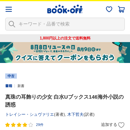
1,800円以上の注文で
送料無料
中古
書籍
新書
真珠の耳飾りの少女 白水Uブックス146海外小説の
誘惑
トレイシー・シュヴァリエ
(著者),
木下哲夫
(訳者)
追加する
29件