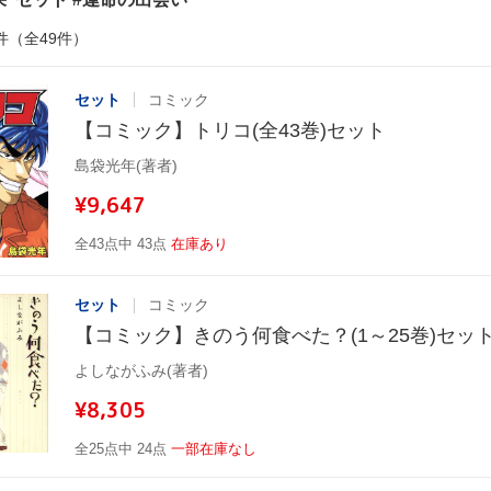
件（全49件）
セット
コミック
【コミック】トリコ(全43巻)セット
島袋光年(著者)
¥9,647
全43点中 43点
在庫あり
セット
コミック
【コミック】きのう何食べた？(1～25巻)セッ
よしながふみ(著者)
¥8,305
全25点中 24点
一部在庫なし