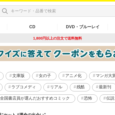
CD
DVD・ブルーレイ
1,800円以上の注文で
送料無料
文庫版
女の子
アニメ化
マンガ大
ラブコメディ
リアル
残酷
最新刊
全国書店員が選んだおすすめコミック
恐怖
伝説
果
セット #運命の出会い