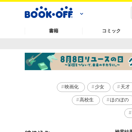
書籍
コミック
映画化
少女
天才
高校生
ほのぼの
検索結