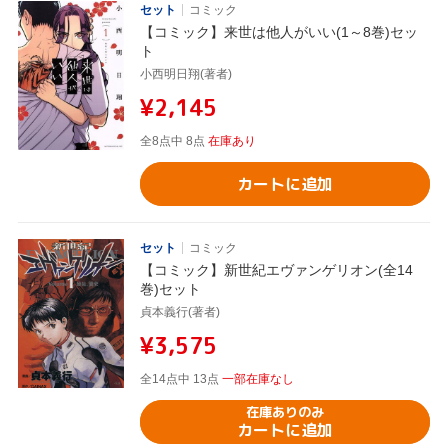
セット
コミック
【コミック】来世は他人がいい(1～8巻)セッ
ト
小西明日翔(著者)
¥2,145
全8点中 8点
在庫あり
カートに追加
セット
コミック
【コミック】新世紀エヴァンゲリオン(全14
巻)セット
貞本義行(著者)
¥3,575
全14点中 13点
一部在庫なし
在庫ありのみ
カートに追加