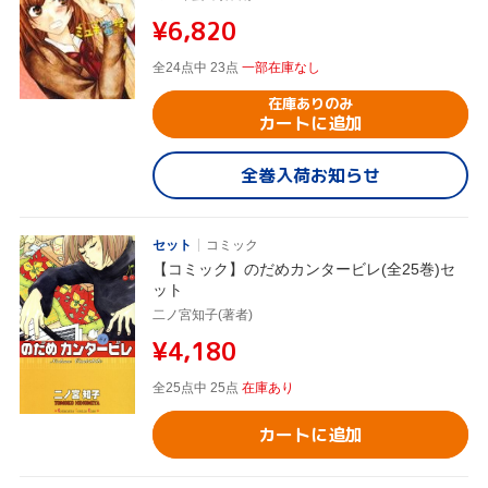
¥6,820
全24点中 23点
一部在庫なし
在庫ありのみ
カートに追加
全巻入荷お知らせ
セット
コミック
【コミック】のだめカンタービレ(全25巻)セ
ット
二ノ宮知子(著者)
¥4,180
全25点中 25点
在庫あり
カートに追加