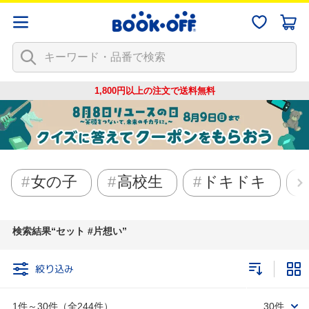
1,800円以上の注文で
送料無料
女の子
高校生
ドキドキ
検索結果
セット #片想い
絞り込み
1件～30件（全244件）
30件