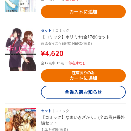
カートに追加
セット
コミック
【コミック】ホリミヤ(全17巻)セット
萩原ダイスケ(著者),HERO(著者)
¥4,620
全17点中 15点
一部在庫なし
在庫ありのみ
カートに追加
全巻入荷お知らせ
セット
コミック
【コミック】なまいきざかり。(全23巻)+番外
編セット
ミユキ蜜蜂(著者)