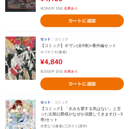
全19点中 19点
在庫あり
カートに追加
セット
コミック
【コミック】ギヴン(全9巻)+番外編セット
キヅナツキ(著者)
¥4,840
全10点中 10点
在庫あり
カートに追加
セット
コミック
【コミック】「きみを愛する気はない」と言
った次期公爵様がなぜか溺愛してきます(1～5
巻)セット
水埜なつ(著者),三沢ケイ(原作)