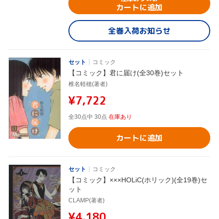
カートに追加
全巻入荷お知らせ
セット
コミック
【コミック】君に届け(全30巻)セット
椎名軽穂(著者)
¥7,722
全30点中 30点
在庫あり
カートに追加
セット
コミック
【コミック】×××HOLiC(ホリック)(全19巻)セ
ット
CLAMP(著者)
¥4,180