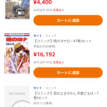
¥4,400
全20点中 20点
在庫あり
カートに追加
セット
コミック
【コミック】暁のヨナ(1～47巻)セット
草凪みずほ(著者)
¥16,192
全47点中 47点
在庫あり
カートに追加
セット
コミック
【コミック】恋せよまやかし天使ども(1～7
巻)セット
卯月ココ(著者)