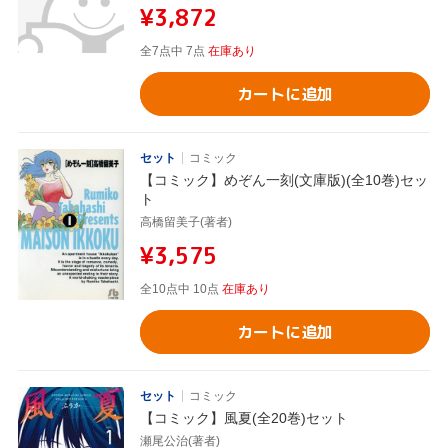
¥3,872
全7点中 7点
在庫あり
カートに追加
セット
コミック
【コミック】めぞん一刻(文庫版)(全10巻)セッ
ト
高橋留美子(著者)
¥3,575
全10点中 10点
在庫あり
カートに追加
セット
コミック
【コミック】風夏(全20巻)セット
瀬尾公治(著者)