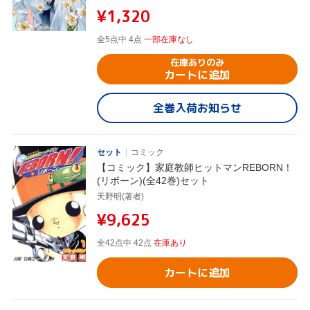
¥1,320
全5点中 4点
一部在庫なし
在庫ありのみ
カートに追加
全巻入荷お知らせ
セット
コミック
【コミック】家庭教師ヒットマンREBORN！
(リボーン)(全42巻)セット
天野明(著者)
¥9,625
全42点中 42点
在庫あり
カートに追加