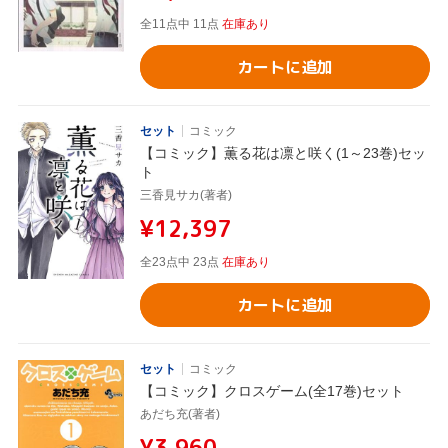
全11点中 11点
在庫あり
カートに追加
セット
コミック
【コミック】薫る花は凛と咲く(1～23巻)セッ
ト
三香見サカ(著者)
¥12,397
全23点中 23点
在庫あり
カートに追加
セット
コミック
【コミック】クロスゲーム(全17巻)セット
あだち充(著者)
¥3,960