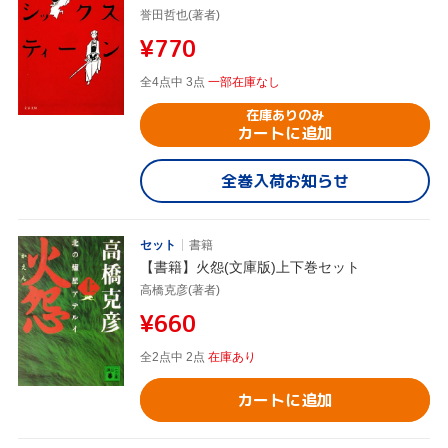
誉田哲也(著者)
¥770
全4点中 3点
一部在庫なし
在庫ありのみ
カートに追加
全巻入荷お知らせ
セット
書籍
【書籍】火怨(文庫版)上下巻セット
高橋克彦(著者)
¥660
全2点中 2点
在庫あり
カートに追加