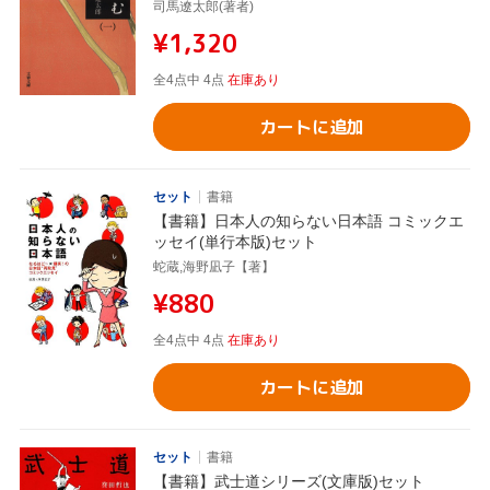
司馬遼太郎(著者)
¥1,320
全4点中 4点
在庫あり
カートに追加
セット
書籍
【書籍】日本人の知らない日本語 コミックエ
ッセイ(単行本版)セット
蛇蔵,海野凪子【著】
¥880
全4点中 4点
在庫あり
カートに追加
セット
書籍
【書籍】武士道シリーズ(文庫版)セット