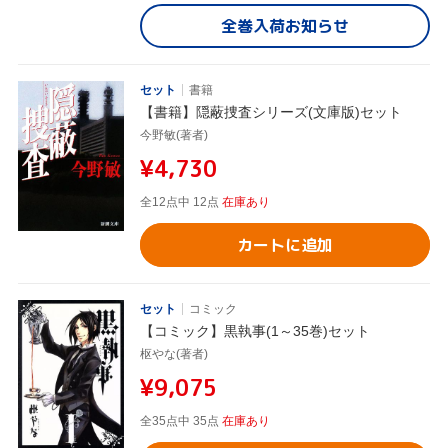
全巻入荷お知らせ
セット
書籍
【書籍】隠蔽捜査シリーズ(文庫版)セット
今野敏(著者)
¥4,730
全12点中 12点
在庫あり
カートに追加
セット
コミック
【コミック】黒執事(1～35巻)セット
枢やな(著者)
¥9,075
全35点中 35点
在庫あり