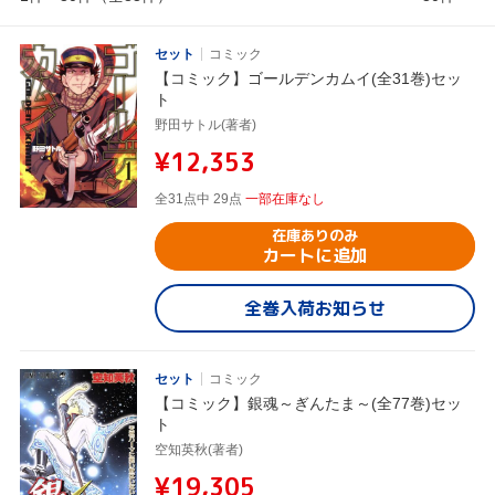
セット
コミック
【コミック】ゴールデンカムイ(全31巻)セッ
ト
野田サトル(著者)
¥12,353
全31点中 29点
一部在庫なし
在庫ありのみ
カートに追加
全巻入荷お知らせ
セット
コミック
【コミック】銀魂～ぎんたま～(全77巻)セッ
ト
空知英秋(著者)
¥19,305