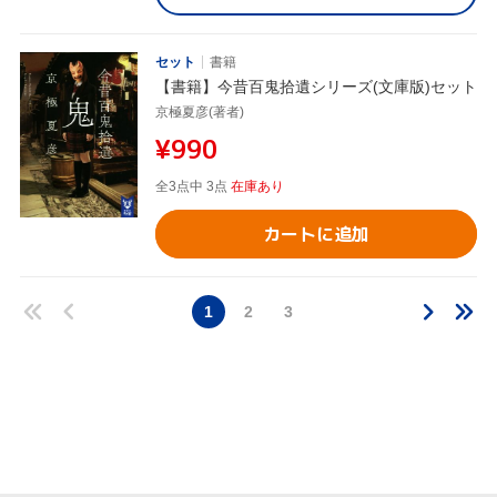
セット
書籍
【書籍】今昔百鬼拾遺シリーズ(文庫版)セット
京極夏彦(著者)
¥990
全3点中 3点
在庫あり
カートに追加
1
2
3