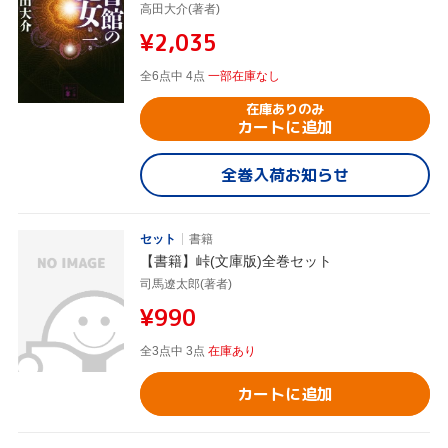
高田大介(著者)
¥2,035
全6点中 4点
一部在庫なし
在庫ありのみ
カートに追加
全巻入荷お知らせ
セット
書籍
【書籍】峠(文庫版)全巻セット
司馬遼太郎(著者)
¥990
全3点中 3点
在庫あり
カートに追加