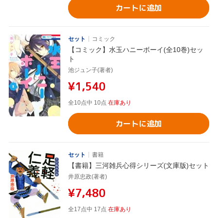
カートに追加
セット
コミック
【コミック】水玉ハニーボーイ(全10巻)セッ
ト
池ジュン子(著者)
¥1,540
全10点中 10点
在庫あり
カートに追加
セット
書籍
【書籍】三河雑兵心得シリーズ(文庫版)セット
井原忠政(著者)
¥7,480
全17点中 17点
在庫あり