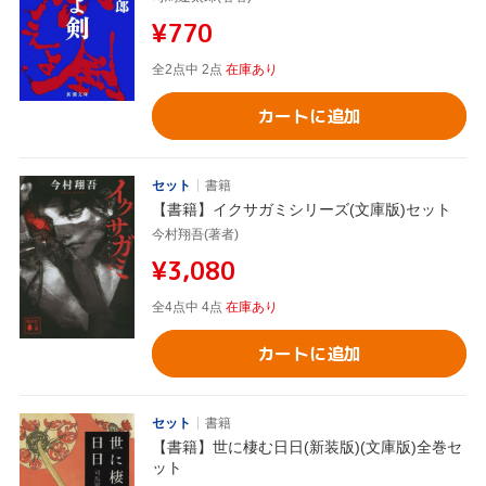
¥770
全2点中 2点
在庫あり
カートに追加
セット
書籍
【書籍】イクサガミシリーズ(文庫版)セット
今村翔吾(著者)
¥3,080
全4点中 4点
在庫あり
カートに追加
セット
書籍
【書籍】世に棲む日日(新装版)(文庫版)全巻セ
ット