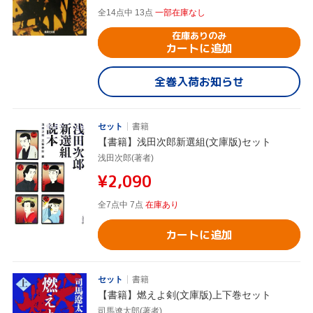
全14点中 13点
一部在庫なし
在庫ありのみ
カートに追加
全巻入荷お知らせ
セット
書籍
【書籍】浅田次郎新選組(文庫版)セット
浅田次郎(著者)
¥2,090
全7点中 7点
在庫あり
カートに追加
セット
書籍
【書籍】燃えよ剣(文庫版)上下巻セット
司馬遼太郎(著者)