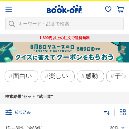
1,800円以上の注文で
送料無料
面白い
楽しい
感動
子供
検索結果
セット #武士道
絞り込み
1件～30件（全83件）
30件