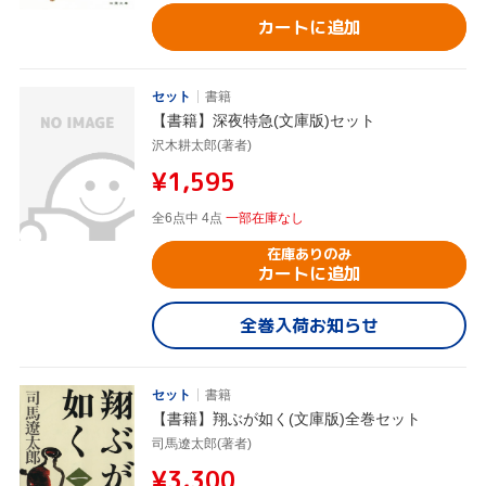
カートに追加
セット
書籍
【書籍】深夜特急(文庫版)セット
沢木耕太郎(著者)
¥1,595
全6点中 4点
一部在庫なし
在庫ありのみ
カートに追加
全巻入荷お知らせ
セット
書籍
【書籍】翔ぶが如く(文庫版)全巻セット
司馬遼太郎(著者)
¥3,300