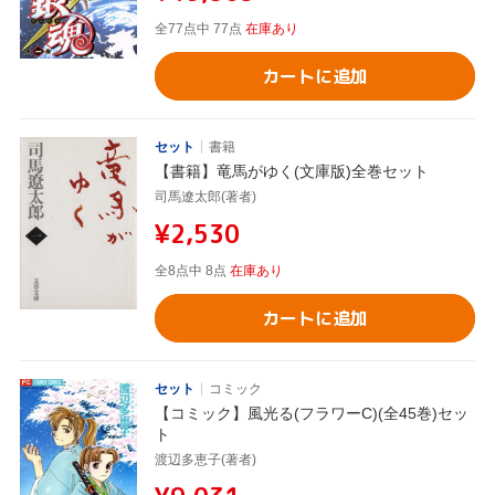
全77点中 77点
在庫あり
カートに追加
セット
書籍
【書籍】竜馬がゆく(文庫版)全巻セット
司馬遼太郎(著者)
¥2,530
全8点中 8点
在庫あり
カートに追加
セット
コミック
【コミック】風光る(フラワーC)(全45巻)セッ
ト
渡辺多恵子(著者)