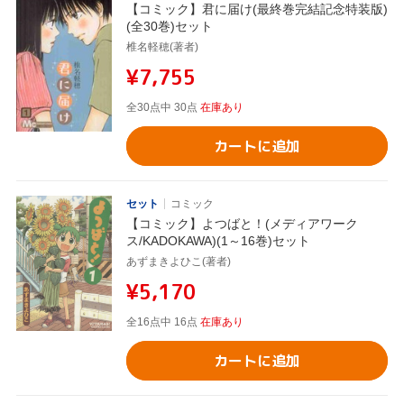
【コミック】君に届け(最終巻完結記念特装版)
(全30巻)セット
椎名軽穂(著者)
¥7,755
全30点中 30点
在庫あり
カートに追加
セット
コミック
【コミック】よつばと！(メディアワーク
ス/KADOKAWA)(1～16巻)セット
あずまきよひこ(著者)
¥5,170
全16点中 16点
在庫あり
カートに追加