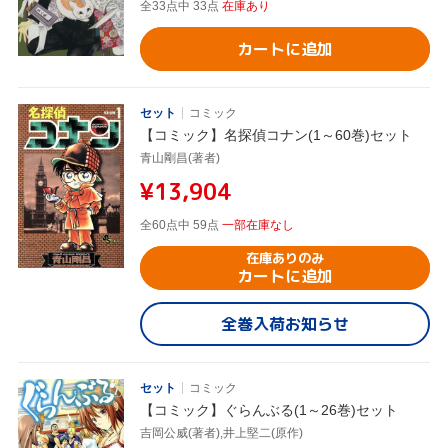
全33点中 33点
在庫あり
カートに追加
セット
コミック
【コミック】名探偵コナン(1～60巻)セット
青山剛昌(著者)
¥13,904
全60点中 59点
一部在庫なし
在庫ありのみ
カートに追加
全巻入荷お知らせ
セット
コミック
【コミック】ぐらんぶる(1～26巻)セット
吉岡公威(著者),井上堅二(原作)