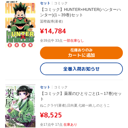
セット
コミック
【コミック】HUNTER×HUNTER(ハンターハ
ンター)(1～39巻)セット
冨樫義博(著者)
¥14,784
全39点中 33点
一部在庫なし
在庫ありのみ
カートに追加
全巻入荷お知らせ
セット
コミック
【コミック】薬屋のひとりごと(1～17巻)セッ
ト
ねこクラゲ(著者),日向夏,七緒一綺,しのとうこ
¥8,525
全17点中 17点
在庫あり