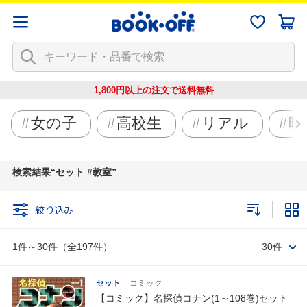
1,800円以上の注文で
送料無料
女の子
高校生
リアル
映
検索結果
セット #教室
絞り込み
1件～30件（全197件）
30件
セット
コミック
【コミック】名探偵コナン(1～108巻)セット