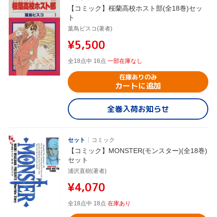
【コミック】桜蘭高校ホスト部(全18巻)セッ
ト
葉鳥ビスコ(著者)
¥5,500
全18点中 16点
一部在庫なし
在庫ありのみ
カートに追加
全巻入荷お知らせ
セット
コミック
【コミック】MONSTER(モンスター)(全18巻)
セット
浦沢直樹(著者)
¥4,070
全18点中 18点
在庫あり