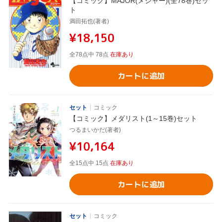
【コミック】MAJOR(メジャー)(全78巻)セッ
ト
満田拓也(著者)
¥18,150
全78点中 78点
在庫あり
カートに追加
セット
コミック
【コミック】メダリスト(1～15巻)セット
つるまいかだ(著者)
¥10,164
全15点中 15点
在庫あり
カートに追加
セット
コミック