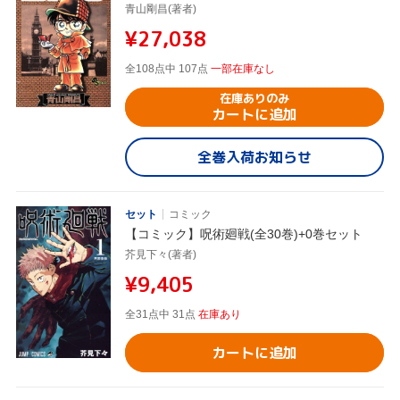
青山剛昌(著者)
¥27,038
全108点中 107点
一部在庫なし
在庫ありのみ
カートに追加
全巻入荷お知らせ
セット
コミック
【コミック】呪術廻戦(全30巻)+0巻セット
芥見下々(著者)
¥9,405
全31点中 31点
在庫あり
カートに追加