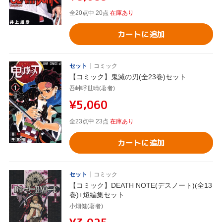
全20点中 20点
在庫あり
カートに追加
セット
コミック
【コミック】鬼滅の刃(全23巻)セット
吾峠呼世晴(著者)
¥5,060
全23点中 23点
在庫あり
カートに追加
セット
コミック
【コミック】DEATH NOTE(デスノート)(全13
巻)+短編集セット
小畑健(著者)