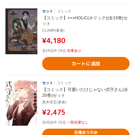
セット
コミック
【コミック】×××HOLiC(ホリック)(全19巻)セ
ット
CLAMP(著者)
¥4,180
全19点中 19点
在庫あり
カートに追加
セット
コミック
【コミック】可愛いだけじゃない式守さん(全
20巻)セット
真木蛍五(著者)
¥2,475
全20点中 15点
一部在庫なし
在庫ありのみ