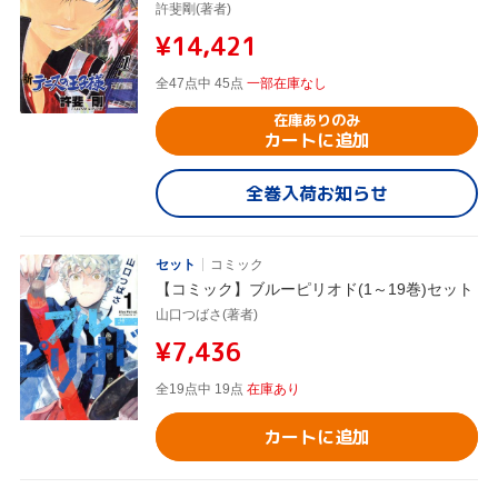
許斐剛(著者)
¥14,421
全47点中 45点
一部在庫なし
在庫ありのみ
カートに追加
全巻入荷お知らせ
セット
コミック
【コミック】ブルーピリオド(1～19巻)セット
山口つばさ(著者)
¥7,436
全19点中 19点
在庫あり
カートに追加