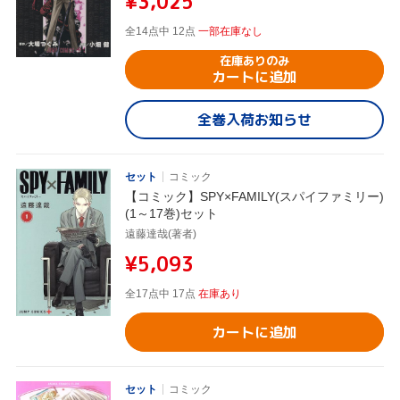
¥3,025
全14点中 12点
一部在庫なし
在庫ありのみ
カートに追加
全巻入荷お知らせ
セット
コミック
【コミック】SPY×FAMILY(スパイファミリー)
(1～17巻)セット
遠藤達哉(著者)
¥5,093
全17点中 17点
在庫あり
カートに追加
セット
コミック