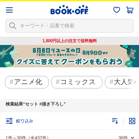
1,800円以上の注文で
送料無料
アニメ化
コミックス
大人気
検索結果
セット #描き下ろし
絞り込み
1件～30件（全437件）
30件