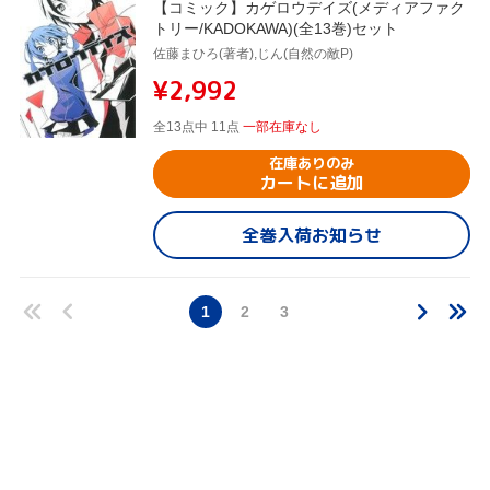
【コミック】カゲロウデイズ(メディアファク
トリー/KADOKAWA)(全13巻)セット
佐藤まひろ(著者),じん(自然の敵P)
¥2,992
全13点中 11点
一部在庫なし
在庫ありのみ
カートに追加
全巻入荷お知らせ
1
2
3