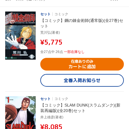
セット
コミック
【コミック】鋼の錬金術師(通常版)(全27巻)セ
ット
荒川弘(著者)
¥5,775
全27点中 26点
一部在庫なし
在庫ありのみ
カートに追加
全巻入荷お知らせ
セット
コミック
【コミック】SLAM DUNK(スラムダンク)(新
装再編版)(全20巻)セット
井上雄彦(著者)
¥8,085