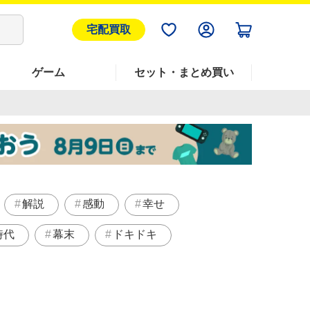
宅配買取
ゲーム
セット・まとめ買い
解説
感動
幸せ
時代
幕末
ドキドキ