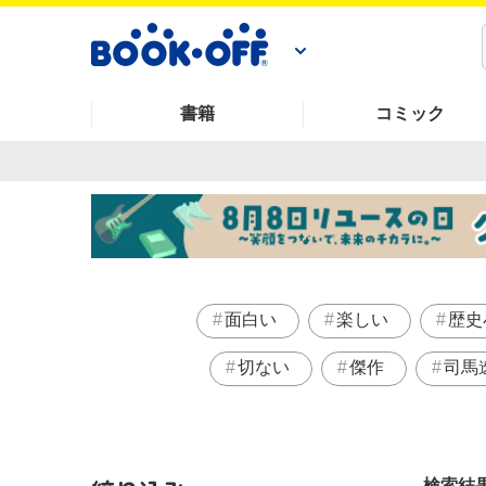
書籍
コミック
面白い
楽しい
歴史
切ない
傑作
司馬
検索結