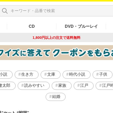
CD
DVD・ブルーレイ
1,800円以上の注文で
送料無料
小説
生き方
文庫
時代小説
子供
遼太郎
読みやすい
家族
江戸
江戸
結婚
果
セット #戦国