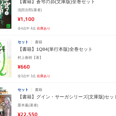
【書籍】蒼穹の昴(文庫版)全巻セット
浅田次郎(著者)
¥1,100
全4点中 4点
在庫あり
セット
書籍
【書籍】1Q84(単行本版)全巻セット
村上春樹【著】
¥660
全3点中 3点
在庫あり
セット
書籍
【書籍】グイン・サーガシリーズ(文庫版)セッ
栗本薫(著者)
¥22,550