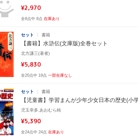
¥2,970
全8点中 8点
在庫あり
セット
書籍
【書籍】水滸伝(文庫版)全巻セット
北方謙三(著者)
¥5,830
全20点中 19点
一部在庫なし
セット
書籍
【児童書】学習まんが少年少女日本の歴史(小学
児玉幸多,あおむら純
¥5,390
全24点中 24点
在庫あり