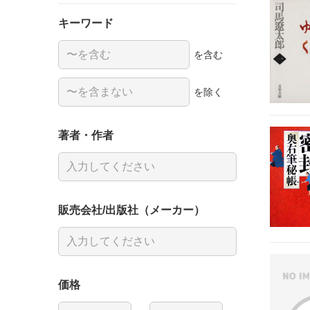
キーワード
を含む
を除く
著者・作者
販売会社/出版社（メーカー）
価格