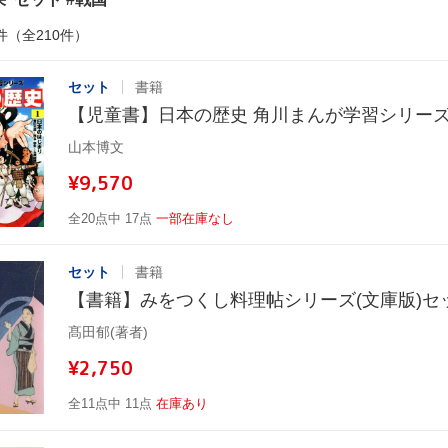
件（全210件）
セット
書籍
【児童書】日本の歴史 角川まんが学習シリー
山本博文
¥9,570
全20点中 17点
一部在庫なし
セット
書籍
【書籍】みをつくし料理帖シリーズ(文庫版)セ
髙田郁(著者)
¥2,750
全11点中 11点
在庫あり