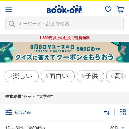
1,800円以上の注文で
送料無料
楽しい
面白い
子供
高校
検索結果
セット #大学生
絞り込み
1件～30件（全804件）
30件