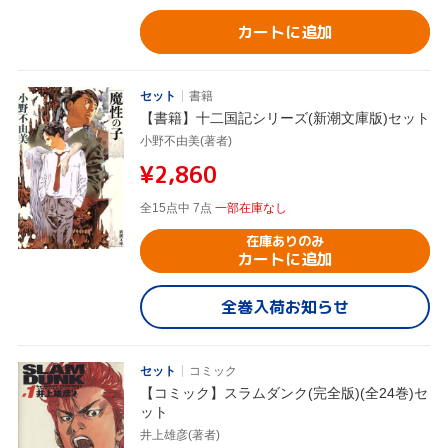
カートに追加
セット
書籍
【書籍】十二国記シリーズ(新潮文庫版)セット
小野不由美(著者)
¥2,860
全15点中 7点
一部在庫なし
在庫ありのみ
カートに追加
全巻入荷お知らせ
セット
コミック
【コミック】スラムダンク(完全版)(全24巻)セ
ット
井上雄彦(著者)