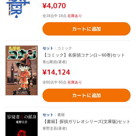
¥4,070
全18点中 18点
在庫あり
カートに追加
セット
コミック
【コミック】名探偵コナン(1～60巻)セット
青山剛昌(著者)
¥14,124
全60点中 60点
在庫あり
カートに追加
セット
書籍
【書籍】探偵ガリレオシリーズ(文庫版)セット
東野圭吾(著者)