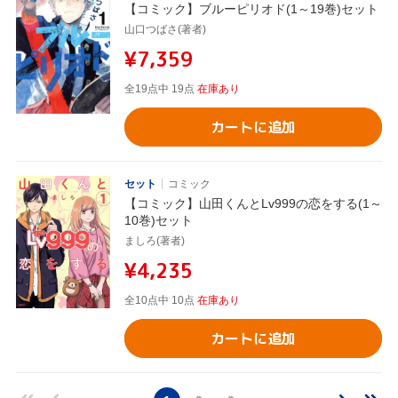
【コミック】ブルーピリオド(1～19巻)セット
山口つばさ(著者)
¥7,359
全19点中 19点
在庫あり
カートに追加
セット
コミック
【コミック】山田くんとLv999の恋をする(1～
10巻)セット
ましろ(著者)
¥4,235
全10点中 10点
在庫あり
カートに追加