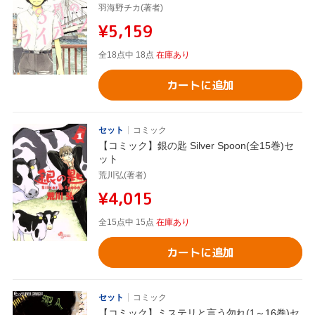
羽海野チカ(著者)
¥5,159
全18点中 18点
在庫あり
カートに追加
セット
コミック
【コミック】銀の匙 Silver Spoon(全15巻)セ
ット
荒川弘(著者)
¥4,015
全15点中 15点
在庫あり
カートに追加
セット
コミック
【コミック】ミステリと言う勿れ(1～16巻)セ