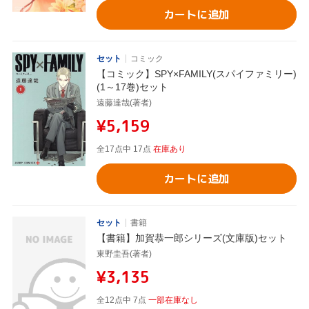
カートに追加
セット
コミック
【コミック】SPY×FAMILY(スパイファミリー)
(1～17巻)セット
遠藤達哉(著者)
¥5,159
全17点中 17点
在庫あり
カートに追加
セット
書籍
【書籍】加賀恭一郎シリーズ(文庫版)セット
東野圭吾(著者)
¥3,135
全12点中 7点
一部在庫なし