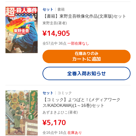
セット
書籍
【書籍】東野圭吾映像化作品(文庫版)セット
東野圭吾(著者)
¥14,905
全57点中 36点
一部在庫なし
在庫ありのみ
カートに追加
全巻入荷お知らせ
セット
コミック
【コミック】よつばと！(メディアワーク
ス/KADOKAWA)(1～16巻)セット
あずまきよひこ(著者)
¥5,170
全16点中 16点
在庫あり