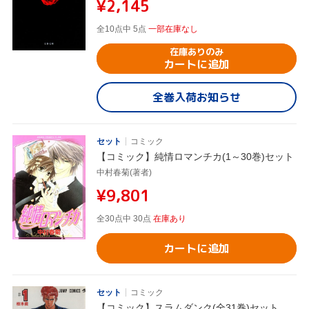
¥2,145
全10点中 5点
一部在庫なし
在庫ありのみ
カートに追加
全巻入荷お知らせ
セット
コミック
【コミック】純情ロマンチカ(1～30巻)セット
中村春菊(著者)
¥9,801
全30点中 30点
在庫あり
カートに追加
セット
コミック
【コミック】スラムダンク(全31巻)セット