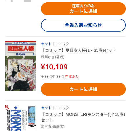
在庫ありのみ
カートに追加
全巻入荷お知らせ
セット
コミック
【コミック】夏目友人帳(1～33巻)セット
緑川ゆき(著者)
¥10,109
全33点中 33点
在庫あり
カートに追加
セット
コミック
【コミック】MONSTER(モンスター)(全18巻)
セット
浦沢直樹(著者)