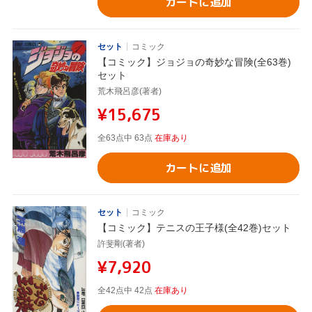
カートに追加
セット
コミック
【コミック】ジョジョの奇妙な冒険(全63巻)
セット
荒木飛呂彦(著者)
¥15,675
全63点中 63点
在庫あり
カートに追加
セット
コミック
【コミック】テニスの王子様(全42巻)セット
許斐剛(著者)
¥7,920
全42点中 42点
在庫あり