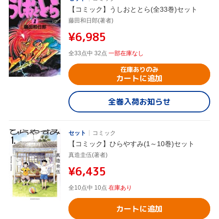
【コミック】うしおととら(全33巻)セット
藤田和日郎(著者)
¥6,985
全33点中 32点
一部在庫なし
在庫ありのみ
カートに追加
全巻入荷お知らせ
セット
コミック
【コミック】ひらやすみ(1～10巻)セット
真造圭伍(著者)
¥6,435
全10点中 10点
在庫あり
カートに追加