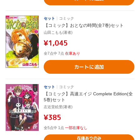
セット
コミック
【コミック】おとなの時間(全7巻)セット
山田こもも(著者)
¥1,045
全7点中 7点
在庫あり
カートに追加
セット
コミック
【コミック】高速エイジ Complete Edition(全
5巻)セット
左近堂絵里(著者)
¥385
全5点中 1点
一部在庫なし
在庫ありのみ