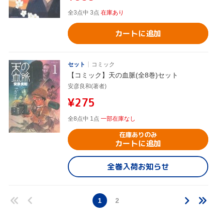
全3点中 3点
在庫あり
カートに追加
セット
コミック
【コミック】天の血脈(全8巻)セット
安彦良和(著者)
¥275
全8点中 1点
一部在庫なし
在庫ありのみ
カートに追加
全巻入荷お知らせ
1
2