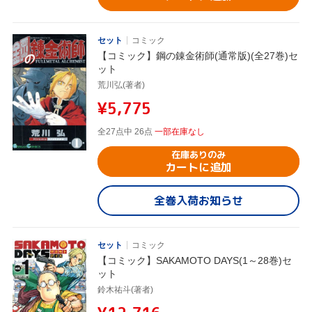
セット
コミック
【コミック】鋼の錬金術師(通常版)(全27巻)セ
ット
荒川弘(著者)
¥5,775
全27点中 26点
一部在庫なし
在庫ありのみ
カートに追加
全巻入荷お知らせ
セット
コミック
【コミック】SAKAMOTO DAYS(1～28巻)セ
ット
鈴木祐斗(著者)