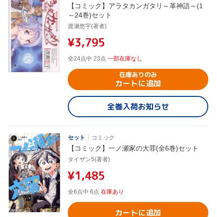
【コミック】アラタカンガタリ～革神語～(1
～24巻)セット
渡瀬悠宇(著者)
¥3,795
全24点中 23点
一部在庫なし
在庫ありのみ
カートに追加
全巻入荷お知らせ
セット
コミック
【コミック】一ノ瀬家の大罪(全6巻)セット
タイザン5(著者)
¥1,485
全6点中 6点
在庫あり
カートに追加