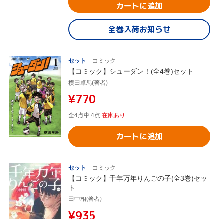
カートに追加
全巻入荷お知らせ
セット
コミック
【コミック】シューダン！(全4巻)セット
横田卓馬(著者)
¥770
全4点中 4点
在庫あり
カートに追加
セット
コミック
【コミック】千年万年りんごの子(全3巻)セッ
ト
田中相(著者)
¥935