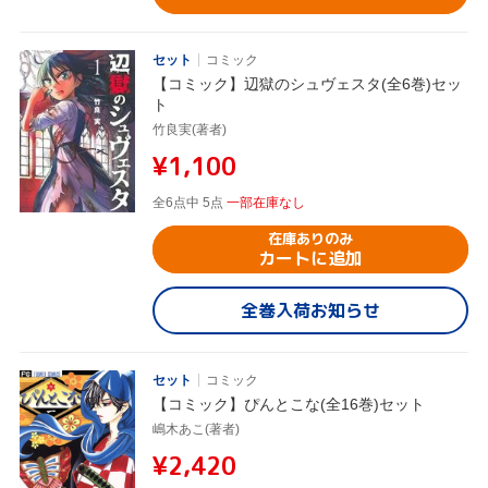
セット
コミック
【コミック】辺獄のシュヴェスタ(全6巻)セッ
ト
竹良実(著者)
¥1,100
全6点中 5点
一部在庫なし
在庫ありのみ
カートに追加
全巻入荷お知らせ
セット
コミック
【コミック】ぴんとこな(全16巻)セット
嶋木あこ(著者)
¥2,420