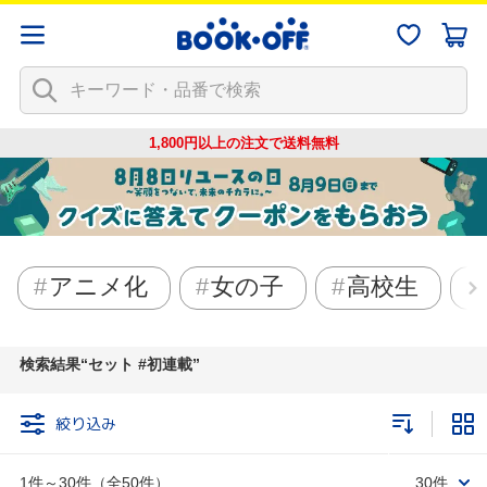
1,800円以上の注文で
送料無料
アニメ化
女の子
高校生
検索結果
セット #初連載
絞り込み
1件～30件（全50件）
30件