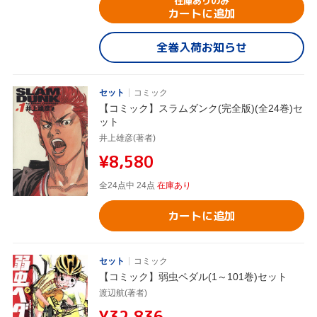
在庫ありのみ
カートに追加
全巻入荷お知らせ
セット
コミック
【コミック】スラムダンク(完全版)(全24巻)セ
ット
井上雄彦(著者)
¥8,580
全24点中 24点
在庫あり
カートに追加
セット
コミック
【コミック】弱虫ペダル(1～101巻)セット
渡辺航(著者)
¥32,836