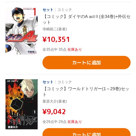
セット
コミック
【コミック】ダイヤのA actⅡ(全34巻)+外伝セ
ット
寺嶋裕二(著者)
¥10,351
全35点中 35点
在庫あり
カートに追加
セット
コミック
【コミック】ワールドトリガー(1～29巻)セッ
ト
葦原大介(著者)
¥9,042
全29点中 29点
在庫あり
カートに追加