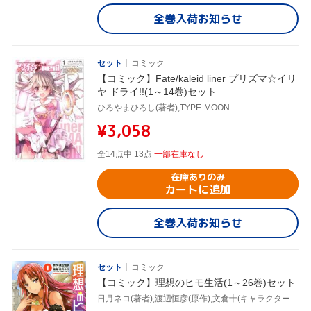
全巻入荷お知らせ
セット
コミック
【コミック】Fate/kaleid liner プリズマ☆イリ
ヤ ドライ!!(1～14巻)セット
ひろやまひろし(著者),TYPE-MOON
¥3,058
全14点中 13点
一部在庫なし
在庫ありのみ
カートに追加
全巻入荷お知らせ
セット
コミック
【コミック】理想のヒモ生活(1～26巻)セット
日月ネコ(著者),渡辺恒彦(原作),文倉十(キャラクター原案)