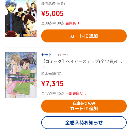
藤巻忠俊(著者)
¥5,005
全30点中 30点
在庫あり
カートに追加
セット
コミック
【コミック】ベイビーステップ(全47巻)セッ
ト
勝木光(著者)
¥7,315
全47点中 45点
一部在庫なし
在庫ありのみ
カートに追加
全巻入荷お知らせ