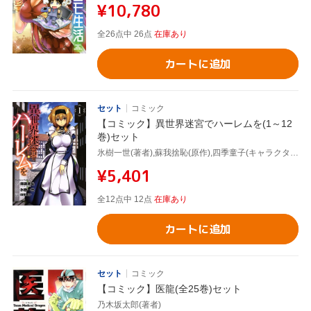
¥10,780
全26点中 26点
在庫あり
カートに追加
セット
コミック
【コミック】異世界迷宮でハーレムを(1～12
巻)セット
氷樹一世(著者),蘇我捨恥(原作),四季童子(キャラクター原案)
¥5,401
全12点中 12点
在庫あり
カートに追加
セット
コミック
【コミック】医龍(全25巻)セット
乃木坂太郎(著者)