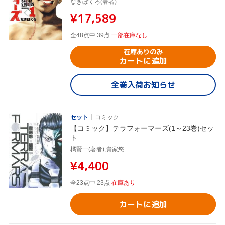
なきぼくろ(著者)
¥17,589
全48点中 39点
一部在庫なし
在庫ありのみ
カートに追加
全巻入荷お知らせ
セット
コミック
【コミック】テラフォーマーズ(1～23巻)セッ
ト
橘賢一(著者),貴家悠
¥4,400
全23点中 23点
在庫あり
カートに追加