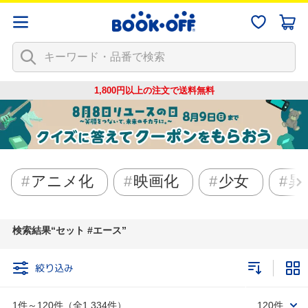
1,800円以上の注文で
送料無料
アニメ化
映画化
少女
異
検索結果
セット #エース
絞り込み
1件～120件（全1,334件）
120件