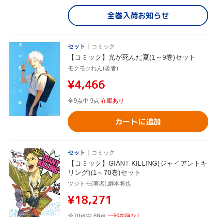
全巻入荷お知らせ
セット
コミック
【コミック】光が死んだ夏(1～9巻)セット
モクモクれん(著者)
¥4,466
全9点中 9点
在庫あり
カートに追加
セット
コミック
【コミック】GIANT KILLING(ジャイアントキ
リング)(1～70巻)セット
ツジトモ(著者),綱本将也
¥18,271
全70点中 68点
一部在庫なし