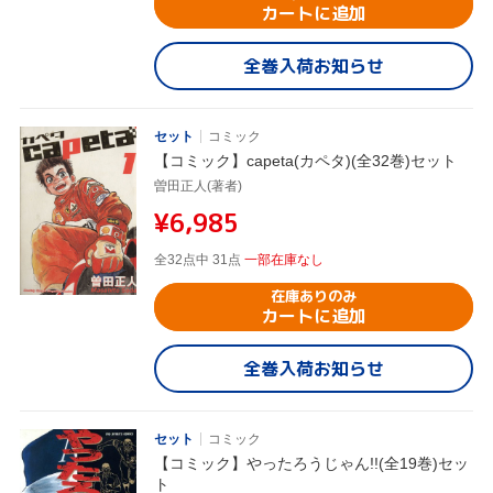
カートに追加
全巻入荷お知らせ
セット
コミック
【コミック】capeta(カペタ)(全32巻)セット
曽田正人(著者)
¥6,985
全32点中 31点
一部在庫なし
在庫ありのみ
カートに追加
全巻入荷お知らせ
セット
コミック
【コミック】やったろうじゃん!!(全19巻)セッ
ト