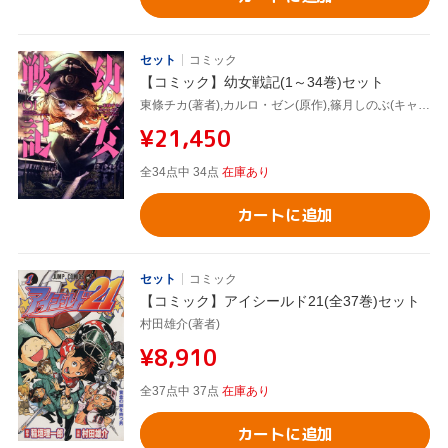
セット
コミック
【コミック】幼女戦記(1～34巻)セット
東條チカ(著者),カルロ・ゼン(原作),篠月しのぶ(キャラクター原案)
¥21,450
全34点中 34点
在庫あり
カートに追加
セット
コミック
【コミック】アイシールド21(全37巻)セット
村田雄介(著者)
¥8,910
全37点中 37点
在庫あり
カートに追加