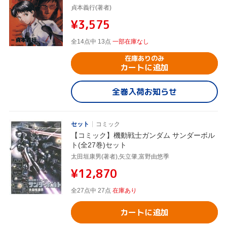
貞本義行(著者)
¥3,575
全14点中 13点
一部在庫なし
在庫ありのみ
カートに追加
全巻入荷お知らせ
セット
コミック
【コミック】機動戦士ガンダム サンダーボル
ト(全27巻)セット
太田垣康男(著者),矢立肇,富野由悠季
¥12,870
全27点中 27点
在庫あり
カートに追加