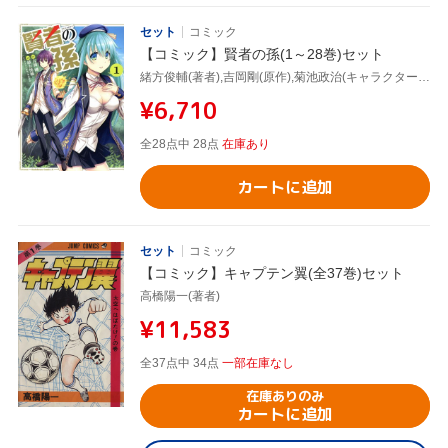
セット
コミック
【コミック】賢者の孫(1～28巻)セット
緒方俊輔(著者),吉岡剛(原作),菊池政治(キャラクター原案)
¥6,710
全28点中 28点
在庫あり
カートに追加
セット
コミック
【コミック】キャプテン翼(全37巻)セット
高橋陽一(著者)
¥11,583
全37点中 34点
一部在庫なし
在庫ありのみ
カートに追加