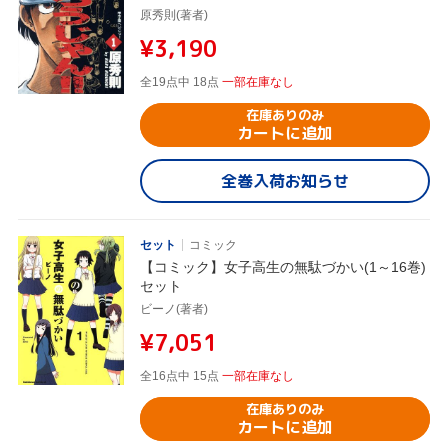
原秀則(著者)
¥3,190
全19点中 18点
一部在庫なし
在庫ありのみ
カートに追加
全巻入荷お知らせ
セット
コミック
【コミック】女子高生の無駄づかい(1～16巻)
セット
ビーノ(著者)
¥7,051
全16点中 15点
一部在庫なし
在庫ありのみ
カートに追加