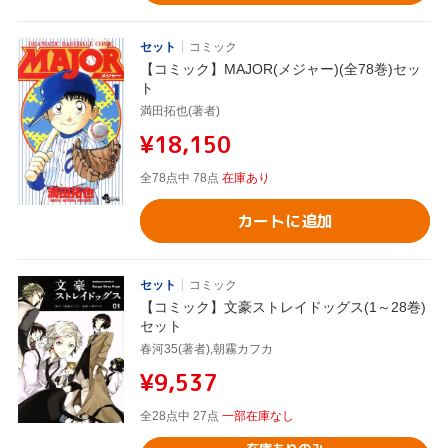
セット
コミック
【コミック】MAJOR(メジャー)(全78巻)セッ
ト
満田拓也(著者)
¥18,150
全78点中 78点
在庫あり
カートに追加
セット
コミック
【コミック】文豪ストレイドッグス(1～28巻)
セット
春河35(著者),朝霧カフカ
¥9,537
全28点中 27点
一部在庫なし