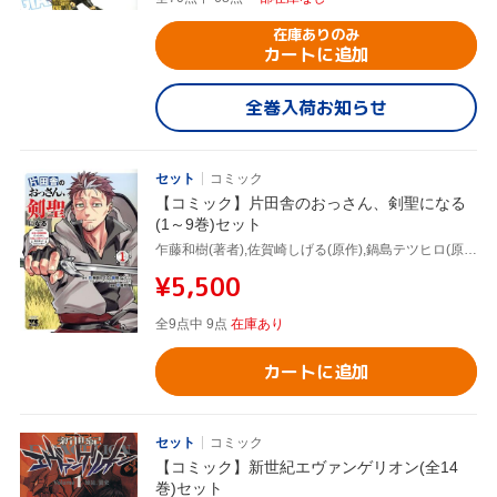
在庫ありのみ
カートに追加
全巻入荷お知らせ
セット
コミック
【コミック】片田舎のおっさん、剣聖になる
(1～9巻)セット
乍藤和樹(著者),佐賀崎しげる(原作),鍋島テツヒロ(原作)
¥5,500
全9点中 9点
在庫あり
カートに追加
セット
コミック
【コミック】新世紀エヴァンゲリオン(全14
巻)セット