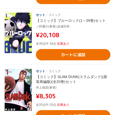
セット
コミック
【コミック】ブルーロック(1～39巻)セット
ノ村優介(著者),金城宗幸
¥20,108
全39点中 39点
在庫あり
カートに追加
セット
コミック
【コミック】SLAM DUNK(スラムダンク)(新
装再編版)(全20巻)セット
井上雄彦(著者)
¥8,305
全20点中 20点
在庫あり