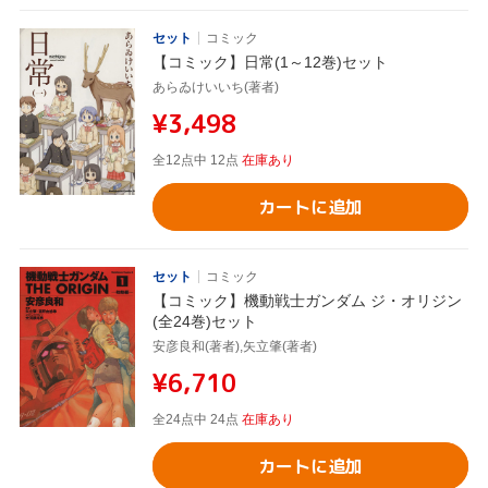
セット
コミック
【コミック】日常(1～12巻)セット
あらゐけいいち(著者)
¥3,498
全12点中 12点
在庫あり
カートに追加
セット
コミック
【コミック】機動戦士ガンダム ジ・オリジン
(全24巻)セット
安彦良和(著者),矢立肇(著者)
¥6,710
全24点中 24点
在庫あり
カートに追加