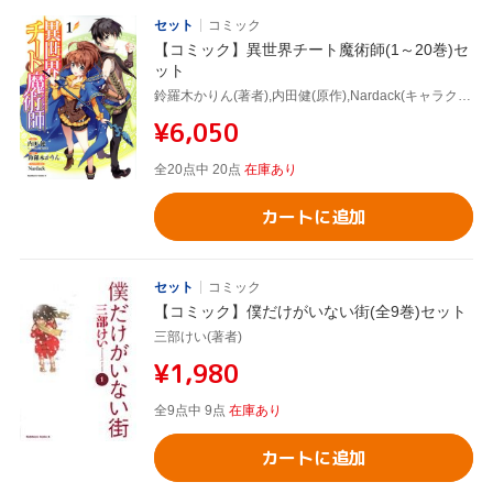
セット
コミック
【コミック】異世界チート魔術師(1～20巻)セ
ット
鈴羅木かりん(著者),内田健(原作),Nardack(キャラクター原案)
¥6,050
全20点中 20点
在庫あり
カートに追加
セット
コミック
【コミック】僕だけがいない街(全9巻)セット
三部けい(著者)
¥1,980
全9点中 9点
在庫あり
カートに追加