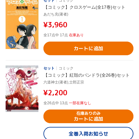
セット
コミック
【コミック】クロスゲーム(全17巻)セット
あだち充(著者)
¥3,960
全17点中 17点
在庫あり
カートに追加
セット
コミック
【コミック】紅殻のパンドラ(全26巻)セット
六道神士(著者),士郎正宗
¥2,200
全26点中 13点
一部在庫なし
在庫ありのみ
カートに追加
全巻入荷お知らせ