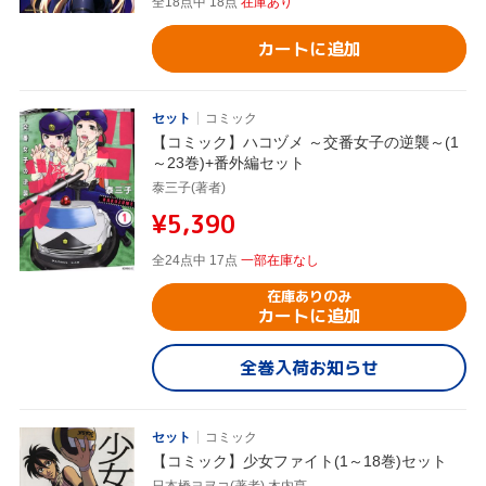
全18点中 18点
在庫あり
カートに追加
セット
コミック
【コミック】ハコヅメ ～交番女子の逆襲～(1
～23巻)+番外編セット
泰三子(著者)
¥5,390
全24点中 17点
一部在庫なし
在庫ありのみ
カートに追加
全巻入荷お知らせ
セット
コミック
【コミック】少女ファイト(1～18巻)セット
日本橋ヨヲコ(著者),木内亨