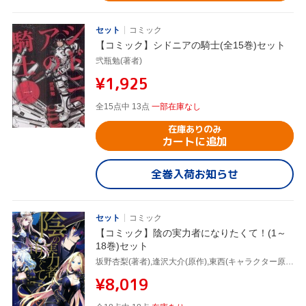
セット
コミック
【コミック】シドニアの騎士(全15巻)セット
弐瓶勉(著者)
¥1,925
全15点中 13点
一部在庫なし
在庫ありのみ
カートに追加
全巻入荷お知らせ
セット
コミック
【コミック】陰の実力者になりたくて！(1～
18巻)セット
坂野杏梨(著者),逢沢大介(原作),東西(キャラクター原案)
¥8,019