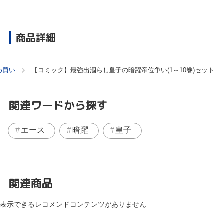
商品詳細
め買い
【コミック】最強出涸らし皇子の暗躍帝位争い(1～10巻)セット
関連ワードから探す
エース
暗躍
皇子
関連商品
表示できるレコメンドコンテンツがありません