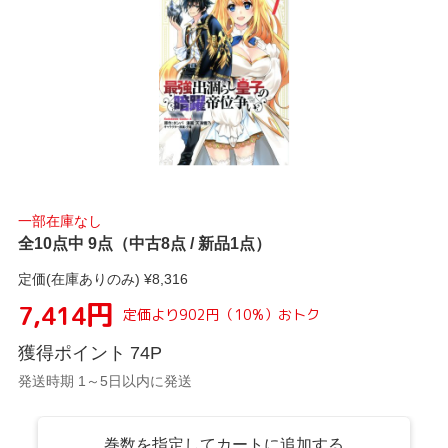
一部在庫なし
全10点中 9点（中古8点 / 新品1点）
定価(在庫ありのみ) ¥
8,316
円
7,414
定価より
902
円
（
10
%）
おトク
獲得ポイント
74
P
発送時期 1～5日以内に発送
巻数を指定してカートに追加する