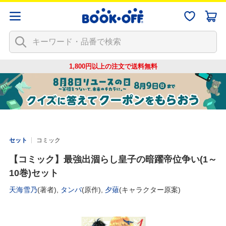
1,800円以上の注文で
送料無料
セット
コミック
【コミック】最強出涸らし皇子の暗躍帝位争い(1～
10巻)セット
天海雪乃
(著者),
タンバ
(原作),
夕薙
(キャラクター原案)