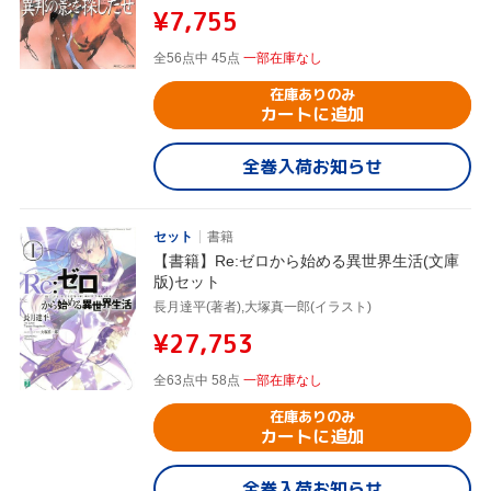
¥7,755
全56点中 45点
一部在庫なし
在庫ありのみ
カートに追加
全巻入荷お知らせ
セット
書籍
【書籍】Re:ゼロから始める異世界生活(文庫
版)セット
長月達平(著者),大塚真一郎(イラスト)
¥27,753
全63点中 58点
一部在庫なし
在庫ありのみ
カートに追加
全巻入荷お知らせ