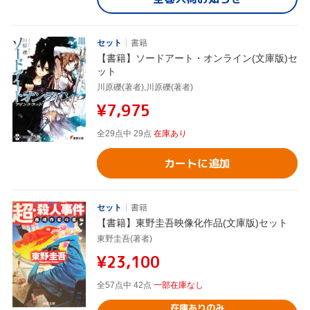
セット
書籍
【書籍】ソードアート・オンライン(文庫版)セ
ット
川原礫(著者),川原礫(著者)
¥7,975
全29点中 29点
在庫あり
カートに追加
セット
書籍
【書籍】東野圭吾映像化作品(文庫版)セット
東野圭吾(著者)
¥23,100
全57点中 42点
一部在庫なし
在庫ありのみ