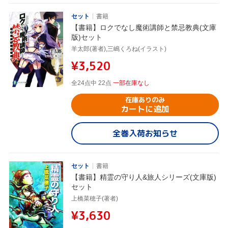
セット
書籍
【書籍】ロクでなし魔術講師と禁忌教典(文庫
版)セット
羊太郎(著者),三嶋くろね(イラスト)
¥3,520
全24点中 22点
一部在庫なし
在庫ありのみ
カートに追加
全巻入荷お知らせ
セット
書籍
【書籍】精霊の守り人&旅人シリーズ(文庫版)
セット
上橋菜穂子(著者)
¥3,630