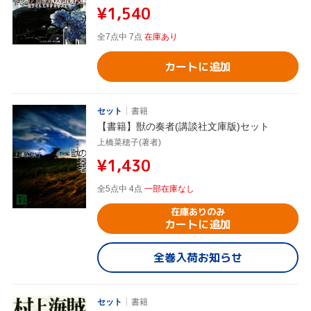
¥1,540
全7点中 7点
在庫あり
カートに追加
セット
書籍
【書籍】獣の奏者(講談社文庫版)セット
上橋菜穂子(著者)
¥1,430
全5点中 4点
一部在庫なし
在庫ありのみ
カートに追加
全巻入荷お知らせ
セット
書籍