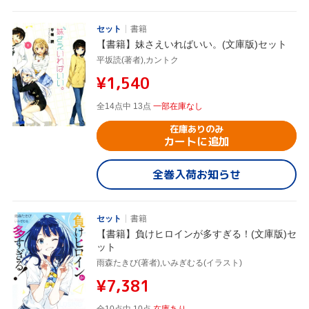
セット
書籍
【書籍】妹さえいればいい。(文庫版)セット
平坂読(著者),カントク
¥1,540
全14点中 13点
一部在庫なし
在庫ありのみ
カートに追加
全巻入荷お知らせ
セット
書籍
【書籍】負けヒロインが多すぎる！(文庫版)セ
ット
雨森たきび(著者),いみぎむる(イラスト)
¥7,381
全10点中 10点
在庫あり