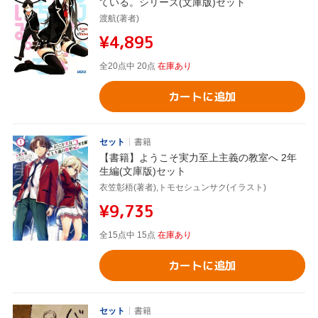
ている。シリーズ(文庫版)セット
渡航(著者)
¥4,895
全20点中 20点
在庫あり
カートに追加
セット
書籍
【書籍】ようこそ実力至上主義の教室へ 2年
生編(文庫版)セット
衣笠彰梧(著者),トモセシュンサク(イラスト)
¥9,735
全15点中 15点
在庫あり
カートに追加
セット
書籍