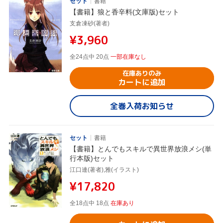
セット
書籍
【書籍】狼と香辛料(文庫版)セット
支倉凍砂(著者)
¥3,960
全24点中 20点
一部在庫なし
在庫ありのみ
カートに追加
全巻入荷お知らせ
セット
書籍
【書籍】とんでもスキルで異世界放浪メシ(単
行本版)セット
江口連(著者),雅(イラスト)
¥17,820
全18点中 18点
在庫あり