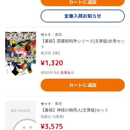
カートに追加
全巻入荷お知らせ
セット
書籍
【書籍】図書館戦争シリーズ(文庫版)全巻セッ
ト
有川浩【著】
¥1,320
全6点中 6点
在庫あり
カートに追加
セット
書籍
【書籍】神様の御用人(文庫版)セット
浅葉なつ(著者)
¥3,575