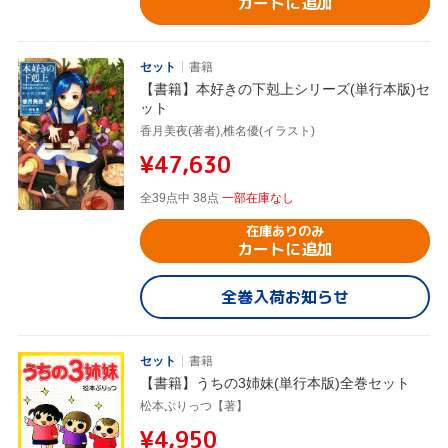
カートに追加
セット
書籍
【書籍】本好きの下剋上シリーズ(単行本版)セ
ット
香月美夜(著者),椎名優(イラスト)
¥47,630
全39点中 38点
一部在庫なし
在庫ありのみ
カートに追加
全巻入荷お知らせ
セット
書籍
【書籍】うちの3姉妹(単行本版)全巻セット
松本ぷりっつ【著】
¥4,950