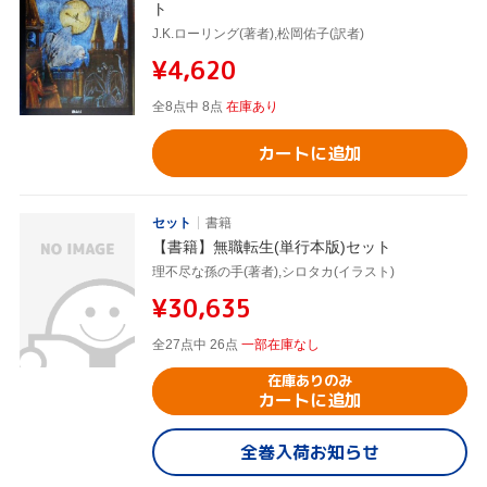
ト
J.K.ローリング(著者),松岡佑子(訳者)
¥4,620
全8点中 8点
在庫あり
カートに追加
セット
書籍
【書籍】無職転生(単行本版)セット
理不尽な孫の手(著者),シロタカ(イラスト)
¥30,635
全27点中 26点
一部在庫なし
在庫ありのみ
カートに追加
全巻入荷お知らせ