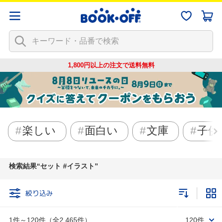
1,800円以上の注文で
送料無料
楽しい
面白い
文庫
子供
検索結果
セット #イラスト
絞り込み
1件～120件（全2,465件）
120件