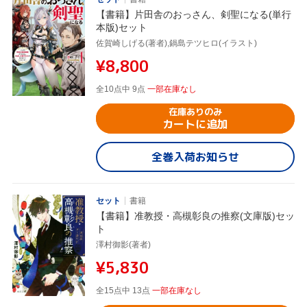
【書籍】片田舎のおっさん、剣聖になる(単行
本版)セット
佐賀崎しげる(著者),鍋島テツヒロ(イラスト)
¥8,800
全10点中 9点
一部在庫なし
在庫ありのみ
カートに追加
全巻入荷お知らせ
セット
書籍
【書籍】准教授・高槻彰良の推察(文庫版)セッ
ト
澤村御影(著者)
¥5,830
全15点中 13点
一部在庫なし