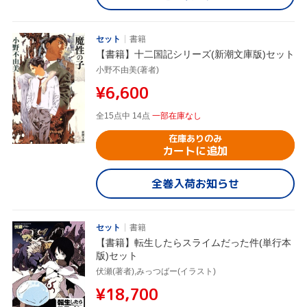
セット
書籍
【書籍】十二国記シリーズ(新潮文庫版)セット
小野不由美(著者)
¥6,600
全15点中 14点
一部在庫なし
在庫ありのみ
カートに追加
全巻入荷お知らせ
セット
書籍
【書籍】転生したらスライムだった件(単行本
版)セット
伏瀬(著者),みっつばー(イラスト)
¥18,700