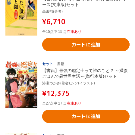
ーズ(文庫版)セット
髙田郁(著者)
¥6,710
全15点中 15点
在庫あり
カートに追加
セット
書籍
【書籍】最強の鑑定士って誰のこと？ ～満腹
ごはんで異世界生活～(単行本版)セット
港瀬つかさ(著者),シソ(イラスト)
¥12,375
全27点中 27点
在庫あり
カートに追加