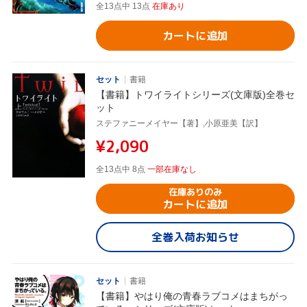
全13点中 13点
在庫あり
カートに追加
セット
書籍
【書籍】トワイライトシリーズ(文庫版)全巻セ
ット
ステファニーメイヤー【著】,小原亜美【訳】
¥2,090
全13点中 8点
一部在庫なし
在庫ありのみ
カートに追加
全巻入荷お知らせ
セット
書籍
【書籍】やはり俺の青春ラブコメはまちがっ