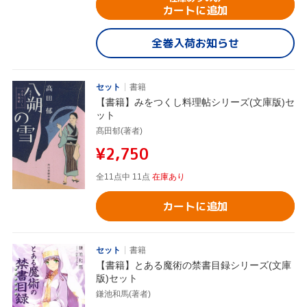
カートに追加
全巻入荷お知らせ
セット
書籍
【書籍】みをつくし料理帖シリーズ(文庫版)セ
ット
髙田郁(著者)
¥2,750
全11点中 11点
在庫あり
カートに追加
セット
書籍
【書籍】とある魔術の禁書目録シリーズ(文庫
版)セット
鎌池和馬(著者)