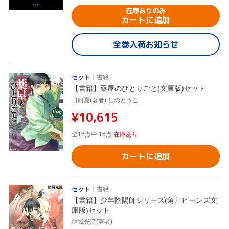
在庫ありのみ
カートに追加
全巻入荷お知らせ
セット
書籍
【書籍】薬屋のひとりごと(文庫版)セット
日向夏(著者),しのとうこ
¥10,615
全16点中 16点
在庫あり
カートに追加
セット
書籍
【書籍】少年陰陽師シリーズ(角川ビーンズ文
庫版)セット
結城光流(著者)