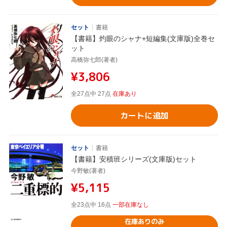
セット
書籍
【書籍】灼眼のシャナ+短編集(文庫版)全巻セ
ット
高橋弥七郎(著者)
¥3,806
全27点中 27点
在庫あり
カートに追加
セット
書籍
【書籍】安積班シリーズ(文庫版)セット
今野敏(著者)
¥5,115
全23点中 16点
一部在庫なし
在庫ありのみ