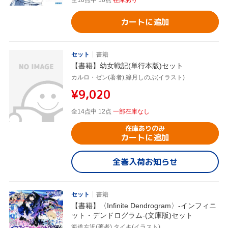
カートに追加
セット
書籍
【書籍】幼女戦記(単行本版)セット
カルロ・ゼン(著者),篠月しのぶ(イラスト)
¥9,020
全14点中 12点
一部在庫なし
在庫ありのみ
カートに追加
全巻入荷お知らせ
セット
書籍
【書籍】〈Infinite Dendrogram〉-インフィニ
ット・デンドログラム-(文庫版)セット
海道左近(著者),タイキ(イラスト)