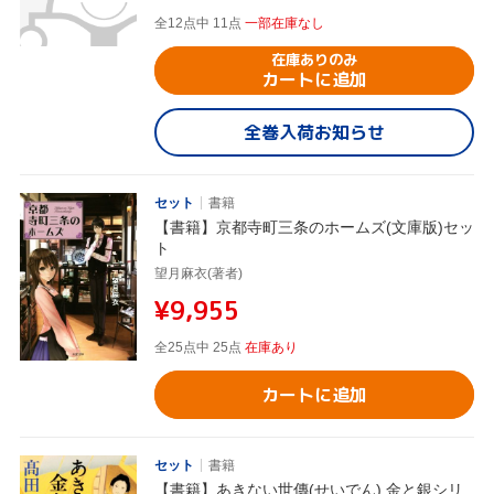
全12点中 11点
一部在庫なし
在庫ありのみ
カートに追加
全巻入荷お知らせ
セット
書籍
【書籍】京都寺町三条のホームズ(文庫版)セッ
ト
望月麻衣(著者)
¥9,955
全25点中 25点
在庫あり
カートに追加
セット
書籍
【書籍】あきない世傳(せいでん) 金と銀シリ