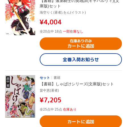
【書籍】落第騎士の英雄譚(キャバルリィ)(文
庫版)セット
海空りく(著者),をん(イラスト)
¥4,004
全20点中 18点
一部在庫なし
在庫ありのみ
カートに追加
全巻入荷お知らせ
セット
書籍
【書籍】しゃばけシリーズ(文庫版)セット
畠中恵(著者)
¥7,205
全25点中 25点
在庫あり
カートに追加