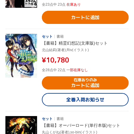
全23点中 23点
在庫あり
カートに追加
セット
書籍
【書籍】精霊幻想記(文庫版)セット
北山結莉(著者),Riv(イラスト)
¥10,780
全28点中 22点
一部在庫なし
在庫ありのみ
カートに追加
全巻入荷お知らせ
セット
書籍
【書籍】オーバーロード(単行本版)セット
丸山くがね(著者),so-bin(イラスト)