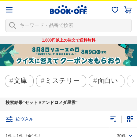
1,800円以上の注文で
送料無料
文庫
ミステリー
面白い
検索結果
セット #アンドロメダ星雲
絞り込み
1件～1件（全1件）
30件