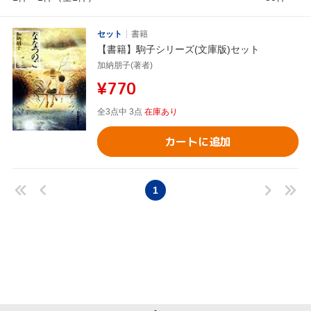
セット
書籍
【書籍】駒子シリーズ(文庫版)セット
加納朋子(著者)
¥770
全3点中 3点
在庫あり
カートに追加
1