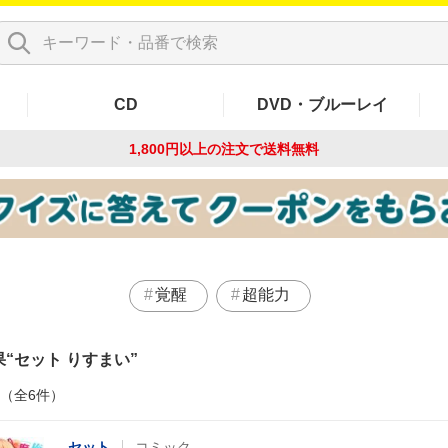
CD
DVD・ブルーレイ
1,800円以上の注文で
送料無料
覚醒
超能力
果
セット りすまい
件（全6件）
セット
コミック