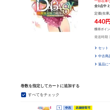
一部在庫
全3点中 
定価(在庫
440
獲得ポイ
発送時期 
セット
中古商
返品に
巻数を指定してカートに追加する
すべてをチェック
1
中古
店舗受取可