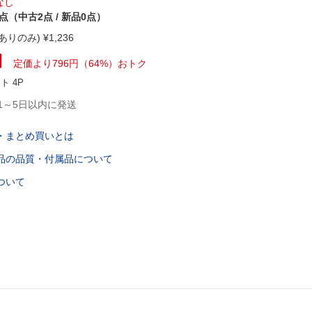
なし
2点（中古2点 / 新品0点）
ありのみ) ¥
1,236
円
定価より
796
円
（
64
%）
おトク
ント
4
P
1～5日以内に発送
・まとめ買いとは
品の品質・付属品について
ついて