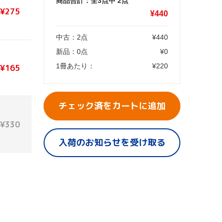
商品合計：全3点中
2
点
¥275
¥
440
中古：
2
点
¥
440
新品：
0
点
¥
0
1冊あたり：
¥
220
¥165
チェック済をカートに追加
¥330
入荷のお知らせを受け取る