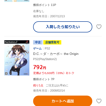
獲得ポイント 11P
在庫なし
発売年月日：2007/12/13
入荷したら
知りたい
中古
店舗受取可
ゲーム
PS2
D.C.～ダ・カーポ～ the Origin
PS2(PlayStation2)
¥792
円
定価より6,688円（89%）おトク
獲得ポイント 7P
残り1点
ご注文はお早めに
発売年月日：2008/02/14
カートへ追加