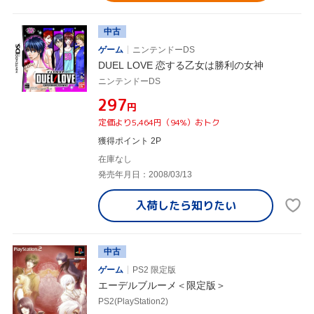
中古
ゲーム
ニンテンドーDS
DUEL LOVE 恋する乙女は勝利の女神
ニンテンドーDS
¥297
円
定価より5,464円（94%）おトク
獲得ポイント 2P
在庫なし
発売年月日：2008/03/13
入荷したら
知りたい
中古
ゲーム
PS2 限定版
エーデルブルーメ＜限定版＞
PS2(PlayStation2)