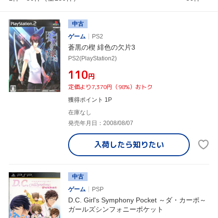
中古
ゲーム
PS2
蒼黒の楔 緋色の欠片3
PS2(PlayStation2)
¥110
円
定価より7,370円（98%）おトク
獲得ポイント 1P
在庫なし
発売年月日：2008/08/07
入荷したら
知りたい
中古
ゲーム
PSP
D.C. Girl's Symphony Pocket ～ダ・カーポ～
ガールズシンフォニーポケット