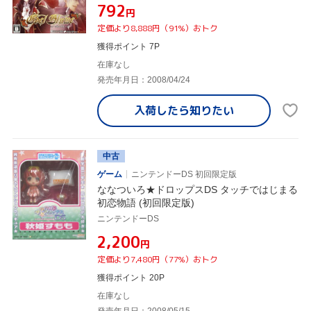
¥792
円
定価より8,888円（91%）おトク
獲得ポイント 7P
在庫なし
発売年月日：2008/04/24
入荷したら
知りたい
中古
ゲーム
ニンテンドーDS 初回限定版
ななついろ★ドロップスDS タッチではじまる
初恋物語 (初回限定版)
ニンテンドーDS
¥2,200
円
定価より7,480円（77%）おトク
獲得ポイント 20P
在庫なし
発売年月日：2008/05/15