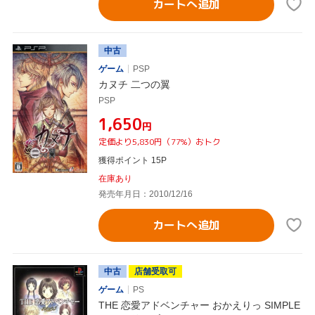
カートへ追加
中古
ゲーム
PSP
カヌチ 二つの翼
PSP
¥1,650
円
定価より5,830円（77%）おトク
獲得ポイント 15P
在庫あり
発売年月日：2010/12/16
カートへ追加
中古
店舗受取可
ゲーム
PS
THE 恋愛アドベンチャー おかえりっ SIMPLE