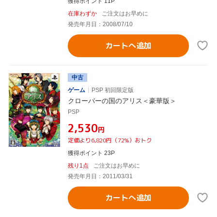
獲得ポイント 11P
在庫わずか
ご注文はお早めに
発売年月日：2008/07/10
カートへ追加
中古
ゲーム
PSP 初回限定版
クローバーの国のアリス＜豪華版＞
PSP
¥2,530
円
定価より6,820円（72%）おトク
獲得ポイント 23P
残り1点
ご注文はお早めに
発売年月日：2011/03/31
カートへ追加