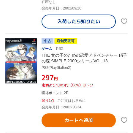
在庫なし
発売年月日：2002/09/26
入荷したら
知りたい
中古
店舗受取可
ゲーム
PS2
THE 女の子のための恋愛アドベンチャー 硝子
の森 SIMPLE 2000シリーズVOL.13
PS2(PlayStation2)
¥297
円
定価より1,903円（86%）おトク
獲得ポイント 2P
残り1点
ご注文はお早めに
発売年月日：2002/10/24
カートへ追加