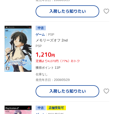
入荷したら
知りたい
中古
ゲーム
PSP
メモリーズオフ 2nd
PSP
¥1,210
円
定価より4,070円（77%）おトク
獲得ポイント 11P
在庫なし
発売年月日：2008/05/29
入荷したら
知りたい
中古
店舗受取可