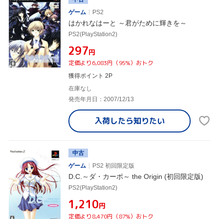
ゲーム
PS2
はかれなはーと ～君がために輝きを～
PS2(PlayStation2)
¥297
円
定価より6,083円（95%）おトク
獲得ポイント 2P
在庫なし
発売年月日：2007/12/13
入荷したら
知りたい
中古
ゲーム
PS2 初回限定版
D.C.～ダ・カーポ～ the Origin (初回限定版)
PS2(PlayStation2)
¥1,210
円
定価より8,470円（87%）おトク