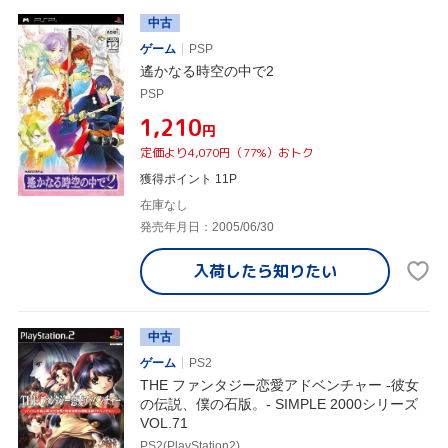
中古
ゲーム
PSP
遙かなる時空の中で2
PSP
¥1,210
円
定価より4,070円（77%）おトク
獲得ポイント 11P
在庫なし
発売年月日：2005/06/30
入荷したら
知りたい
中古
ゲーム
PS2
THE ファンタジー恋愛アドベンチャー -彼女
の伝説、僕の石版。- SIMPLE 2000シリーズ
VOL.71
PS2(PlayStation2)