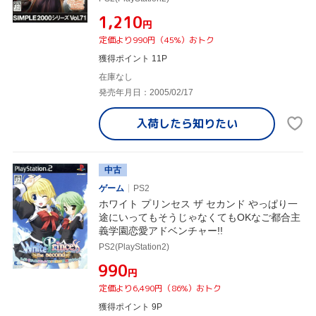
¥1,210
円
定価より990円（45%）おトク
獲得ポイント 11P
在庫なし
発売年月日：2005/02/17
入荷したら
知りたい
中古
ゲーム
PS2
ホワイト プリンセス ザ セカンド やっぱり一
途にいってもそうじゃなくてもOKなご都合主
義学園恋愛アドベンチャー!!
PS2(PlayStation2)
¥990
円
定価より6,490円（86%）おトク
獲得ポイント 9P