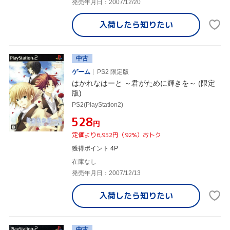
発売年月日：2007/12/20
入荷したら
知りたい
中古
ゲーム
PS2 限定版
はかれなはーと ～君がために輝きを～ (限定
版)
PS2(PlayStation2)
¥528
円
定価より6,952円（92%）おトク
獲得ポイント 4P
在庫なし
発売年月日：2007/12/13
入荷したら
知りたい
中古