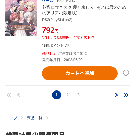
ゲーム
PS2 限定版
花宵ロマネスク 愛と哀しみ -それは君のため
のアリア- (限定版)
PS2(PlayStation2)
¥792
円
定価より8,888円（91%）おトク
獲得ポイント 7P
残り1点
ご注文はお早めに
発売年月日：2008/05/29
カートへ追加
1
2
3
トップ
商品一覧
検索結果の関連商品