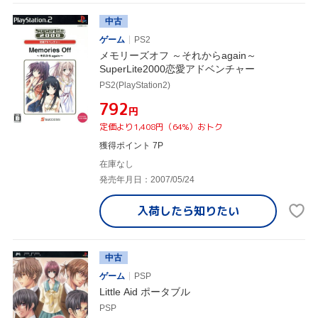
中古
ゲーム
PS2
メモリーズオフ ～それからagain～
SuperLite2000恋愛アドベンチャー
PS2(PlayStation2)
¥792
円
定価より1,408円（64%）おトク
獲得ポイント 7P
在庫なし
発売年月日：2007/05/24
入荷したら
知りたい
中古
ゲーム
PSP
Little Aid ポータブル
PSP