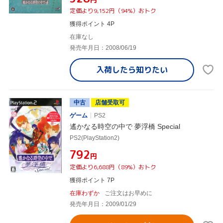
定価より9,152円（94%）おトク
獲得ポイント 4P
在庫なし
発売年月日：2008/06/19
入荷したら
知りたい
中古
店舗受取可
ゲーム
PS2
遙かなる時空の中で 夢浮橋 Special
PS2(PlayStation2)
¥792
円
定価より6,688円（89%）おトク
獲得ポイント 7P
在庫わずか
ご注文はお早めに
発売年月日：2009/01/29