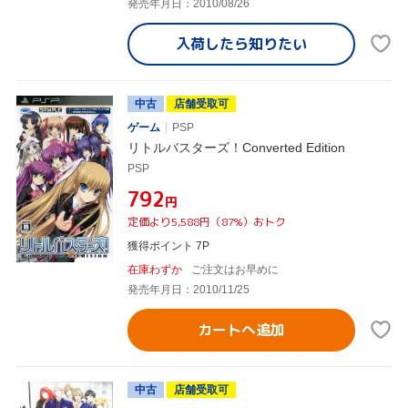
発売年月日：2010/08/26
入荷したら
知りたい
中古
店舗受取可
ゲーム
PSP
リトルバスターズ！Converted Edition
PSP
¥792
円
定価より5,588円（87%）おトク
獲得ポイント 7P
在庫わずか
ご注文はお早めに
発売年月日：2010/11/25
カートへ追加
中古
店舗受取可