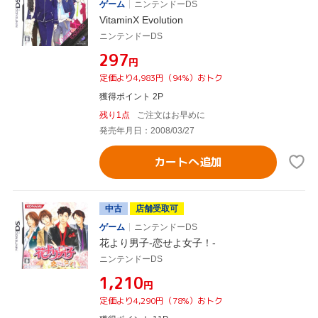
ゲーム
ニンテンドーDS
VitaminX Evolution
ニンテンドーDS
¥297
円
定価より4,983円（94%）おトク
獲得ポイント 2P
残り1点
ご注文はお早めに
発売年月日：2008/03/27
カートへ追加
中古
店舗受取可
ゲーム
ニンテンドーDS
花より男子-恋せよ女子！-
ニンテンドーDS
¥1,210
円
定価より4,290円（78%）おトク