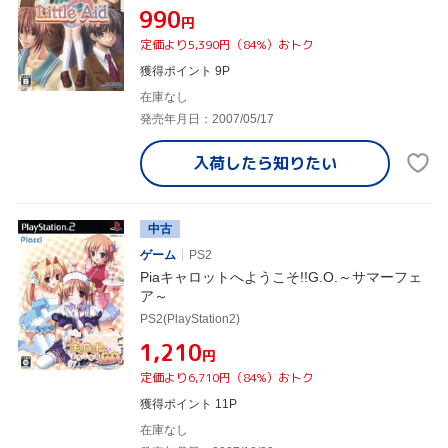
¥990
円
定価より5,390円（84%）おトク
獲得ポイント 9P
在庫なし
発売年月日：2007/05/17
入荷したら
知りたい
中古
ゲーム
PS2
Piaキャロットへようこそ!!G.O.～サマーフェ
ア～
PS2(PlayStation2)
¥1,210
円
定価より6,710円（84%）おトク
獲得ポイント 11P
在庫なし