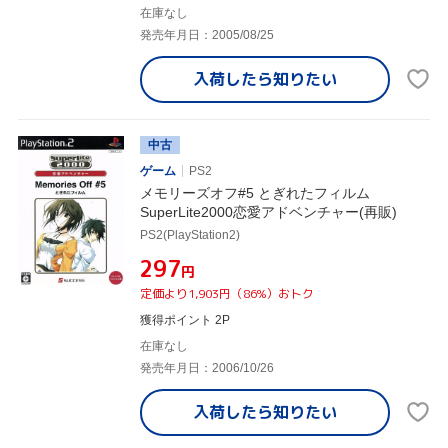
在庫なし
発売年月日：2005/08/25
入荷したら
知りたい
中古
ゲーム
PS2
メモリーズオフ#5 とぎれたフィルム
SuperLite2000恋愛アドベンチャー(再販)
PS2(PlayStation2)
¥297
円
定価より1,903円（86%）おトク
獲得ポイント 2P
在庫なし
発売年月日：2006/10/26
入荷したら
知りたい