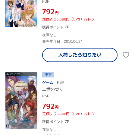
PSP
¥792
円
定価より5,588円（87%）おトク
獲得ポイント 7P
在庫なし
発売年月日：2010/06/24
入荷したら
知りたい
中古
ゲーム
PSP
二世の契り
PSP
¥792
円
定価より5,588円（87%）おトク
獲得ポイント 7P
在庫なし