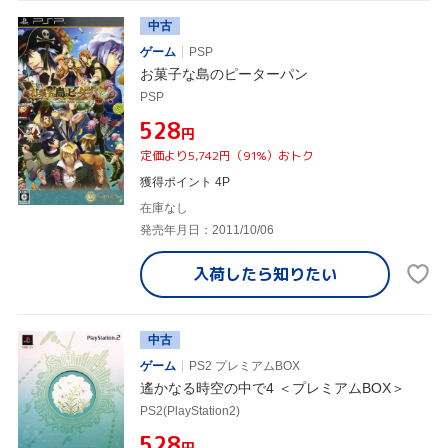
中古
ゲーム
PSP
お菓子な島のピーターパン
PSP
¥528
円
定価より5,742円（91%）おトク
獲得ポイント 4P
在庫なし
発売年月日：2011/10/06
入荷したら
知りたい
中古
ゲーム
PS2 プレミアムBOX
遙かなる時空の中で4 ＜プレミアムBOX＞
PS2(PlayStation2)
¥528
円