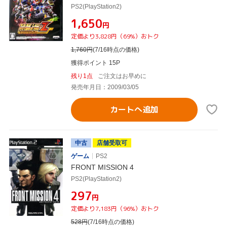
PS2(PlayStation2)
¥1,650
円
定価より3,828円（69%）おトク
1,760
円
(7/16時点の価格)
獲得ポイント 15P
残り1点
ご注文はお早めに
発売年月日：2009/03/05
カートへ追加
中古
店舗受取可
ゲーム
PS2
FRONT MISSION 4
PS2(PlayStation2)
¥297
円
定価より7,183円（96%）おトク
528
円
(7/16時点の価格)