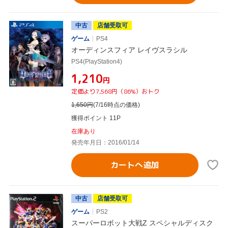
中古
店舗受取可
ゲーム
PS4
オーディンスフィア レイヴスラシル
PS4(PlayStation4)
¥1,210
円
定価より7,568円（86%）おトク
1,650
円
(7/16時点の価格)
獲得ポイント 11P
在庫あり
発売年月日：2016/01/14
カートへ追加
中古
店舗受取可
ゲーム
PS2
スーパーロボット大戦Z スペシャルディスク