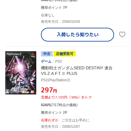
獲得ポイント 7P
在庫なし
発売年月日：2006/10/26
入荷したら
知りたい
中古
店舗受取可
ゲーム
PS2
機動戦士ガンダムSEED DESTINY 連合
VS.Z.A.F.T.Ⅱ PLUS
PS2(PlayStation2)
¥297
円
定価より7,183円（96%）おトク
528
円
(7/17時点の価格)
獲得ポイント 2P
在庫わずか
ご注文はお早めに
発売年月日：2006/12/07