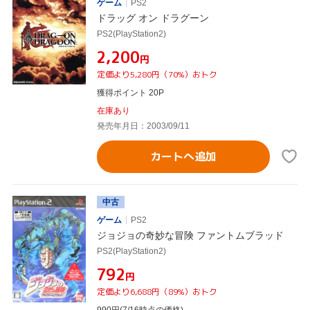
ゲーム
PS2
ドラッグ オン ドラグーン
PS2(PlayStation2)
¥2,200
円
定価より5,280円（70%）おトク
獲得ポイント 20P
在庫あり
発売年月日：2003/09/11
カートへ追加
中古
ゲーム
PS2
ジョジョの奇妙な冒険 ファントムブラッド
PS2(PlayStation2)
¥792
円
定価より6,688円（89%）おトク
990
円
(7/16時点の価格)