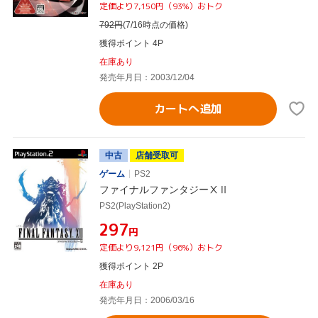
定価より7,150円（93%）おトク
792
円
(7/16時点の価格)
獲得ポイント 4P
在庫あり
発売年月日：2003/12/04
カートへ追加
中古
店舗受取可
ゲーム
PS2
ファイナルファンタジーⅩⅡ
PS2(PlayStation2)
¥297
円
定価より9,121円（96%）おトク
獲得ポイント 2P
在庫あり
発売年月日：2006/03/16