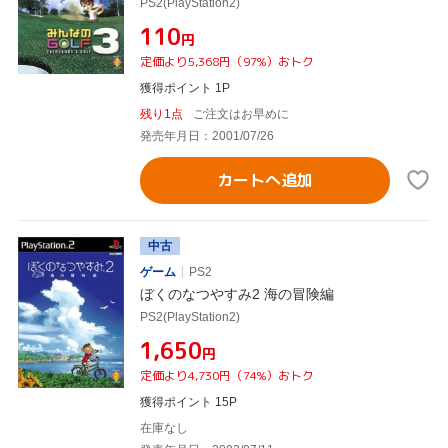
PS2(PlayStation2)
¥110
円
定価より5,368円（97%）おトク
獲得ポイント 1P
残り1点
ご注文はお早めに
発売年月日：2001/07/26
カートへ追加
中古
ゲーム
PS2
ぼくのなつやすみ2 海の冒険編
PS2(PlayStation2)
¥1,650
円
定価より4,730円（74%）おトク
獲得ポイント 15P
在庫なし