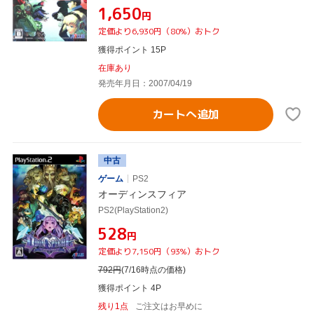
¥1,650
円
定価より6,930円（80%）おトク
獲得ポイント 15P
在庫あり
発売年月日：2007/04/19
カートへ追加
中古
ゲーム
PS2
オーディンスフィア
PS2(PlayStation2)
¥528
円
定価より7,150円（93%）おトク
792
円
(7/16時点の価格)
獲得ポイント 4P
残り1点
ご注文はお早めに