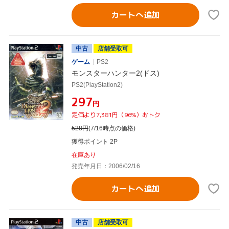
カートへ追加
中古
店舗受取可
ゲーム
PS2
モンスターハンター2(ドス)
PS2(PlayStation2)
¥297
円
定価より7,381円（96%）おトク
528
円
(7/16時点の価格)
獲得ポイント 2P
在庫あり
発売年月日：2006/02/16
カートへ追加
中古
店舗受取可