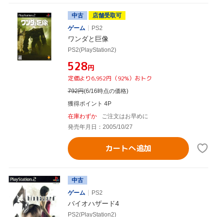
中古
店舗受取可
ゲーム
PS2
ワンダと巨像
PS2(PlayStation2)
¥528
円
定価より6,952円（92%）おトク
792
円
(6/16時点の価格)
獲得ポイント 4P
在庫わずか
ご注文はお早めに
発売年月日：2005/10/27
カートへ追加
中古
ゲーム
PS2
バイオハザード4
PS2(PlayStation2)