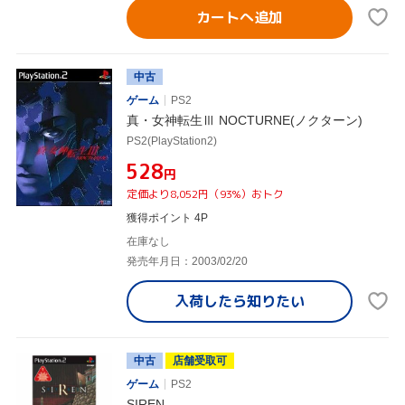
カートへ追加
中古
ゲーム
PS2
真・女神転生Ⅲ NOCTURNE(ノクターン)
PS2(PlayStation2)
¥528
円
定価より8,052円（93%）おトク
獲得ポイント 4P
在庫なし
発売年月日：2003/02/20
入荷したら
知りたい
中古
店舗受取可
ゲーム
PS2
SIREN