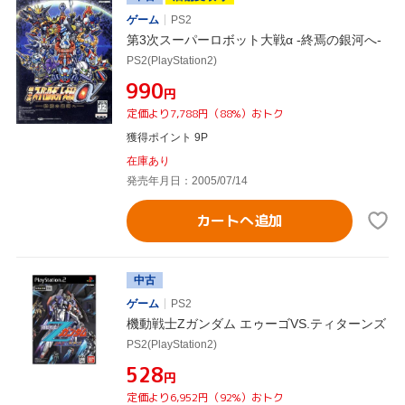
ゲーム
PS2
第3次スーパーロボット大戦α -終焉の銀河へ-
PS2(PlayStation2)
¥990
円
定価より7,788円（88%）おトク
獲得ポイント 9P
在庫あり
発売年月日：2005/07/14
カートへ追加
中古
ゲーム
PS2
機動戦士Zガンダム エゥーゴVS.ティターンズ
PS2(PlayStation2)
¥528
円
定価より6,952円（92%）おトク