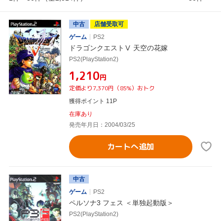
中古
店舗受取可
ゲーム
PS2
ドラゴンクエストⅤ 天空の花嫁
PS2(PlayStation2)
¥1,210
円
定価より7,370円（85%）おトク
獲得ポイント 11P
在庫あり
発売年月日：2004/03/25
カートへ追加
中古
ゲーム
PS2
ペルソナ3 フェス ＜単独起動版＞
PS2(PlayStation2)