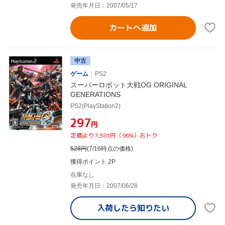
発売年月日：2007/05/17
カートへ追加
中古
ゲーム
PS2
スーパーロボット大戦OG ORIGINAL
GENERATIONS
PS2(PlayStation2)
¥297
円
定価より7,381円（96%）おトク
528
円
(7/16時点の価格)
獲得ポイント 2P
在庫なし
発売年月日：2007/06/28
入荷したら
知りたい