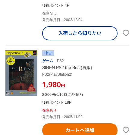
獲得ポイント 4P
在庫なし
発売年月日：2003/12/04
入荷したら
知りたい
中古
ゲーム
PS2
SIREN PS2 the Best(再販)
PS2(PlayStation2)
¥1,980
円
2,200
円
(6/16時点の価格)
獲得ポイント 18P
在庫あり
発売年月日：2005/11/02
カートへ追加