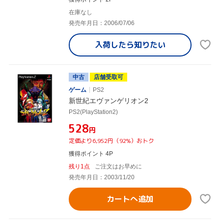
在庫なし
発売年月日：2006/07/06
入荷したら
知りたい
中古
店舗受取可
ゲーム
PS2
新世紀エヴァンゲリオン2
PS2(PlayStation2)
¥528
円
定価より6,952円（92%）おトク
獲得ポイント 4P
残り1点
ご注文はお早めに
発売年月日：2003/11/20
カートへ追加