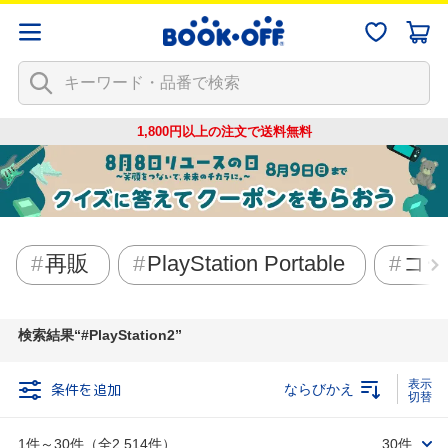
1,800円以上の注文で
送料無料
再販
PlayStation Portable
コー
検索結果
#PlayStation2
条件を追加
ならびかえ
1件～30件（全2,514件）
30件