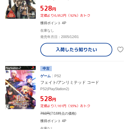
¥528
円
定価より6,952円（92%）おトク
獲得ポイント 4P
在庫なし
発売年月日：2005/12/01
入荷したら
知りたい
中古
ゲーム
PS2
フェイト/アンリミテッド コード
PS2(PlayStation2)
¥528
円
定価より7,161円（93%）おトク
792
円
(7/16時点の価格)
獲得ポイント 4P
在庫なし