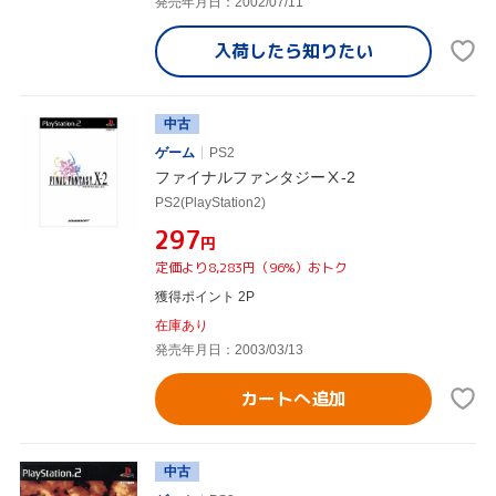
発売年月日：2002/07/11
入荷したら
知りたい
中古
ゲーム
PS2
ファイナルファンタジーⅩ-2
PS2(PlayStation2)
¥297
円
定価より8,283円（96%）おトク
獲得ポイント 2P
在庫あり
発売年月日：2003/03/13
カートへ追加
中古