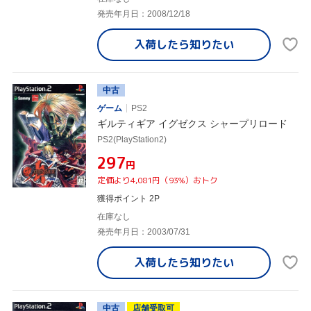
発売年月日：2008/12/18
入荷したら
知りたい
中古
ゲーム
PS2
ギルティギア イグゼクス シャープリロード
PS2(PlayStation2)
¥297
円
定価より4,081円（93%）おトク
獲得ポイント 2P
在庫なし
発売年月日：2003/07/31
入荷したら
知りたい
中古
店舗受取可