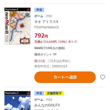
中古
ゲーム
PS2
ネオ アトラス3
PS2(PlayStation2)
¥792
円
定価より6,688円（89%）おトク
990
円
(7/16時点の価格)
獲得ポイント 7P
残り1点
ご注文はお早めに
発売年月日：2000/12/14
カートへ追加
中古
店舗受取可
ゲーム
PS2
みんなのGOLF3