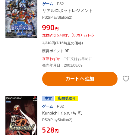
ゲーム
PS2
リアルロボットレジメント
PS2(PlayStation2)
¥990
円
定価より6,490円（86%）おトク
1,210
円
(7/16時点の価格)
獲得ポイント 9P
在庫わずか
ご注文はお早めに
発売年月日：2001/08/09
カートへ追加
中古
店舗受取可
ゲーム
PS2
Kunoichi くのいち 忍
PS2(PlayStation2)
¥528
円