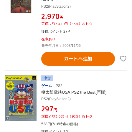
PS2(PlayStation2)
¥2,970
円
定価より3,410円（53%）おトク
獲得ポイント 27P
在庫あり
発売年月日：2003/11/06
カートへ追加
中古
ゲーム
PS2
桃太郎電鉄USA PS2 the Best(再販)
PS2(PlayStation2)
¥297
円
定価より3,683円（92%）おトク
528
円
(7/16時点の価格)
獲得ポイント 2P