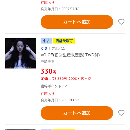
在庫あり
発売年月日：2007/07/18
カートへ追加
中古
店舗受取可
ＣＤ
アルバム
VOICE(初回生産限定盤)(DVD付)
中島美嘉
¥330
円
定価より3,336円（90%）おトク
獲得ポイント 3P
在庫あり
発売年月日：2008/11/26
カートへ追加