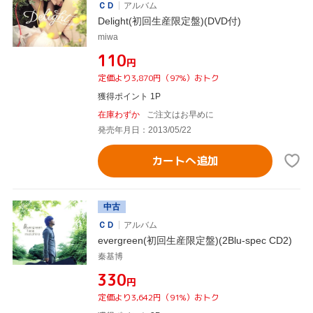
ＣＤ
アルバム
Delight(初回生産限定盤)(DVD付)
miwa
¥110
円
定価より3,870円（97%）おトク
獲得ポイント 1P
在庫わずか
ご注文はお早めに
発売年月日：2013/05/22
カートへ追加
中古
ＣＤ
アルバム
evergreen(初回生産限定盤)(2Blu-spec CD2)
秦基博
¥330
円
定価より3,642円（91%）おトク