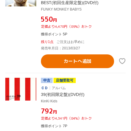
BEST(初回生産限定盤)(DVD付)
FUNKY MONKEY BABYS
¥550
円
定価より4,478円（89%）おトク
獲得ポイント 5P
残り1点
ご注文はお早めに
発売年月日：2013/03/27
カートへ追加
中古
店舗受取可
ＣＤ
アルバム
39(初回限定盤)(DVD付)
KinKi Kids
¥792
円
定価より4,341円（84%）おトク
獲得ポイント 7P