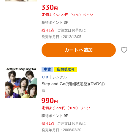
¥330
円
定価より3,127円（90%）おトク
獲得ポイント 3P
残り1点
ご注文はお早めに
発売年月日：2012/12/05
カートへ追加
中古
店舗受取可
ＣＤ
シングル
Step and Go(初回限定盤)(DVD付)
嵐
¥990
円
定価より220円（18%）おトク
獲得ポイント 9P
残り1点
ご注文はお早めに
発売年月日：2008/02/20