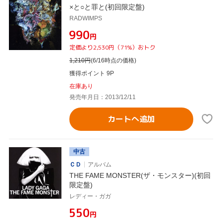
×と○と罪と(初回限定盤)
RADWIMPS
¥990
円
定価より2,530円（71%）おトク
1,210
円
(6/16時点の価格)
獲得ポイント 9P
在庫あり
発売年月日：2013/12/11
カートへ追加
中古
ＣＤ
アルバム
THE FAME MONSTER(ザ・モンスター)(初回
限定盤)
レディー・ガガ
¥550
円