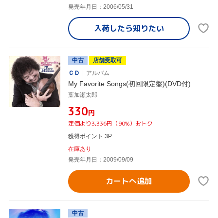
発売年月日：2006/05/31
入荷したら
知りたい
中古
店舗受取可
ＣＤ
アルバム
My Favorite Songs(初回限定盤)(DVD付)
葉加瀬太郎
¥330
円
定価より3,336円（90%）おトク
獲得ポイント 3P
在庫あり
発売年月日：2009/09/09
カートへ追加
中古