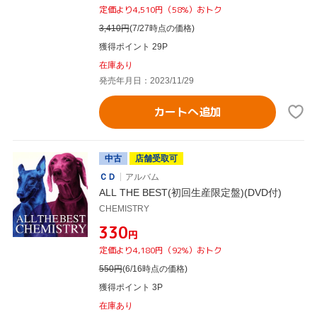
定価より4,510円（58%）おトク
3,410
円
(7/27時点の価格)
獲得ポイント 29P
在庫あり
発売年月日：2023/11/29
カートへ追加
中古
店舗受取可
ＣＤ
アルバム
ALL THE BEST(初回生産限定盤)(DVD付)
CHEMISTRY
¥330
円
定価より4,180円（92%）おトク
550
円
(6/16時点の価格)
獲得ポイント 3P
在庫あり