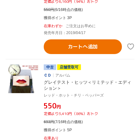
定価より6,160円（94%）おトク
550
円
(6/16時点の価格)
獲得ポイント 3P
在庫わずか
ご注文はお早めに
発売年月日：2019/04/17
カートへ追加
中古
店舗受取可
ＣＤ
アルバム
グレイテスト・ヒッツ＜リミテッド・エディ
ション＞
レッド・ホット・チリ・ペッパーズ
¥550
円
定価より3,410円（86%）おトク
693
円
(7/16時点の価格)
獲得ポイント 5P
在庫あり