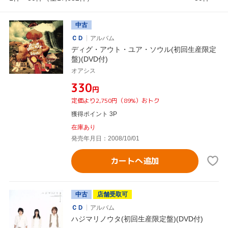
中古
ＣＤ
アルバム
ディグ・アウト・ユア・ソウル(初回生産限定
盤)(DVD付)
オアシス
¥330
円
定価より2,750円（89%）おトク
獲得ポイント 3P
在庫あり
発売年月日：2008/10/01
カートへ追加
中古
店舗受取可
ＣＤ
アルバム
ハジマリノウタ(初回生産限定盤)(DVD付)