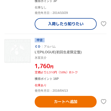
獲得ポイント 3P
在庫なし
発売年月日：2014/10/29
入荷したら
知りたい
中古
ＣＤ
アルバム
L'EPILOGUE(初回生産限定盤)
氷室京介
¥1,760
円
定価より2,310円（56%）おトク
獲得ポイント 16P
在庫あり
発売年月日：2016/04/13
カートへ追加