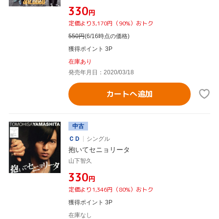
¥330
円
定価より3,170円（90%）おトク
550
円
(6/16時点の価格)
獲得ポイント 3P
在庫あり
発売年月日：2020/03/18
カートへ追加
中古
ＣＤ
シングル
抱いてセニョリータ
山下智久
¥330
円
定価より1,346円（80%）おトク
獲得ポイント 3P
在庫なし