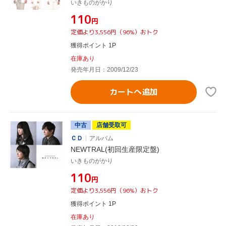
いきものがかり
¥110
円
定価より3,556円（96%）おトク
獲得ポイント 1P
在庫あり
発売年月日：2009/12/23
カートへ追加
中古
店舗受取可
ＣＤ
アルバム
NEWTRAL(初回生産限定盤)
いきものがかり
¥110
円
定価より3,556円（96%）おトク
獲得ポイント 1P
在庫あり