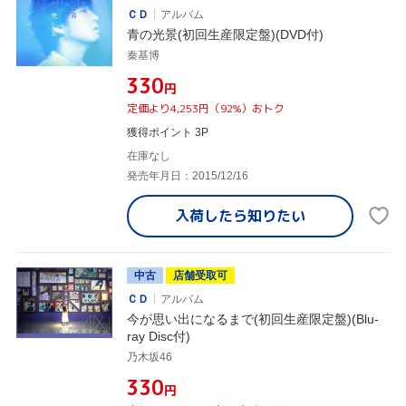
ＣＤ
アルバム
青の光景(初回生産限定盤)(DVD付)
秦基博
¥330
円
定価より4,253円（92%）おトク
獲得ポイント 3P
在庫なし
発売年月日：2015/12/16
入荷したら
知りたい
中古
店舗受取可
ＣＤ
アルバム
今が思い出になるまで(初回生産限定盤)(Blu-
ray Disc付)
乃木坂46
¥330
円