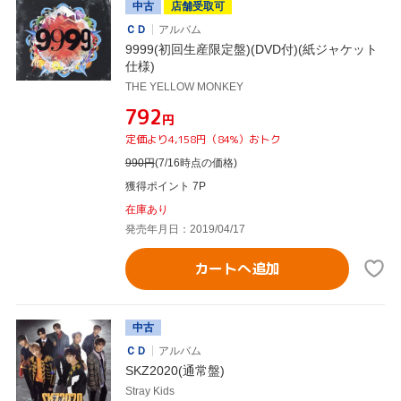
中古
店舗受取可
ＣＤ
アルバム
9999(初回生産限定盤)(DVD付)(紙ジャケット
仕様)
THE YELLOW MONKEY
¥792
円
定価より4,158円（84%）おトク
990
円
(7/16時点の価格)
獲得ポイント 7P
在庫あり
発売年月日：2019/04/17
カートへ追加
中古
ＣＤ
アルバム
SKZ2020(通常盤)
Stray Kids