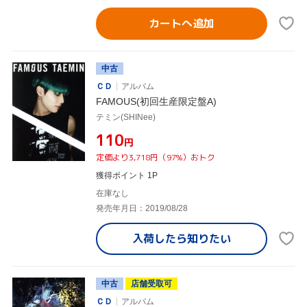
カートへ追加
中古
ＣＤ
アルバム
FAMOUS(初回生産限定盤A)
テミン(SHINee)
¥110
円
定価より3,718円（97%）おトク
獲得ポイント 1P
在庫なし
発売年月日：2019/08/28
入荷したら
知りたい
中古
店舗受取可
ＣＤ
アルバム