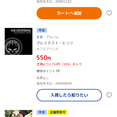
発売年月日：2006/11/22
カートへ追加
中古
ＣＤ
アルバム
グレイテスト・ヒッツ
オフスプリング
¥550
円
定価より2,750円（83%）おトク
獲得ポイント 5P
在庫なし
発売年月日：2005/06/29
入荷したら
知りたい
中古
店舗受取可