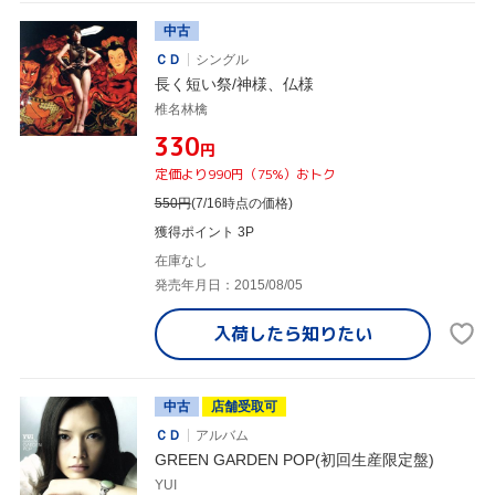
中古
ＣＤ
シングル
長く短い祭/神様、仏様
椎名林檎
¥330
円
定価より990円（75%）おトク
550
円
(7/16時点の価格)
獲得ポイント 3P
在庫なし
発売年月日：2015/08/05
入荷したら
知りたい
中古
店舗受取可
ＣＤ
アルバム
GREEN GARDEN POP(初回生産限定盤)
YUI