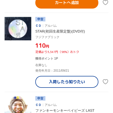
カートへ追加
中古
ＣＤ
アルバム
STAR(初回生産限定盤)(DVD付)
フジファブリック
¥110
円
定価より3,347円（96%）おトク
獲得ポイント 1P
在庫なし
発売年月日：2011/09/21
入荷したら
知りたい
中古
ＣＤ
アルバム
ファンキーモンキーベイビーズ LAST