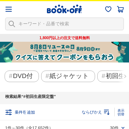
1,800円以上の注文で
送料無料
DVD付
紙ジャケット
初回生
検索結果
#初回生産限定盤
条件を追加
ならびかえ
1件～30件（全17,652件）
30件