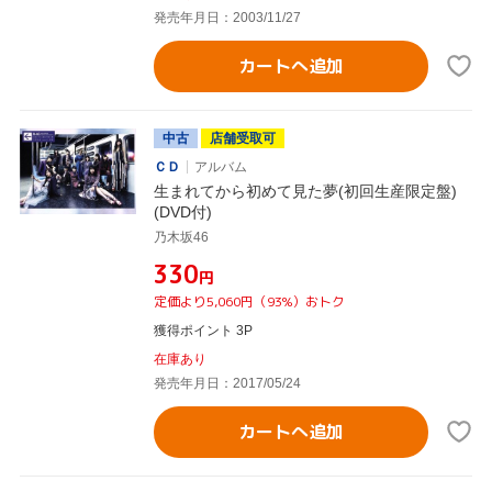
発売年月日：2003/11/27
カートへ追加
中古
店舗受取可
ＣＤ
アルバム
生まれてから初めて見た夢(初回生産限定盤)
(DVD付)
乃木坂46
¥330
円
定価より5,060円（93%）おトク
獲得ポイント 3P
在庫あり
発売年月日：2017/05/24
カートへ追加