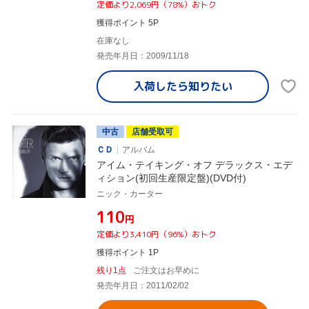
定価より2,069円（78%）おトク
獲得ポイント 5P
在庫なし
発売年月日：2009/11/18
入荷したら
知りたい
中古
店舗受取可
ＣＤ
アルバム
アイム・テイキング・オフ デラックス・エデ
ィション(初回生産限定盤)(DVD付)
ニック・カーター
¥110
円
定価より3,410円（96%）おトク
獲得ポイント 1P
残り1点
ご注文はお早めに
発売年月日：2011/02/02