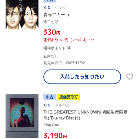
ＣＤ
シングル
青春アミーゴ
修二と彰
¥330
円
定価より927円（73%）おトク
獲得ポイント 3P
在庫なし
発売年月日：2005/11/02
入荷したら
知りたい
中古
店舗受取可
ＣＤ
アルバム
THE GREATEST UNKNOWN(初回生産限定
盤)(Blu-ray Disc付)
King Gnu
¥3,190
円