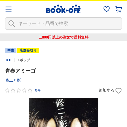
1,800円以上の注文で
送料無料
中古
店舗受取可
ＣＤ
J-ポップ
青春アミーゴ
修二と彰
追加する
0件