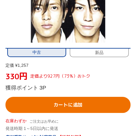
中古
新品
定価 ¥1,257
円
330
定価より927円（73%）おトク
獲得ポイント
3P
カートに追加
在庫わずか
ご注文はお早めに
発送時期 1～5日以内に発送