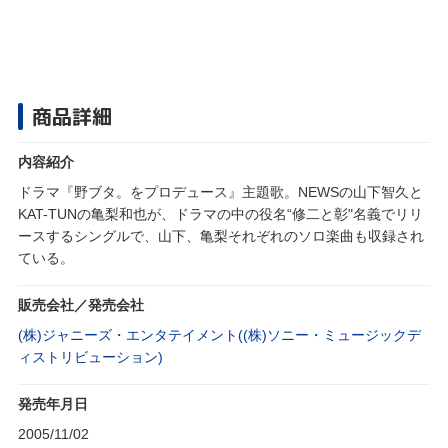
商品詳細
内容紹介
ドラマ『野ブタ。をプロデュース』主題歌。NEWSの山下智久と
KAT-TUNの亀梨和也が、ドラマの中の役名“修二と彰"名義でリリ
ースするシングルで、山下、亀梨それぞれのソロ楽曲も収録され
ている。
販売会社／発売会社
(株)ジャニーズ・エンタテイメント((株)ソニー・ミュージックデ
ィストリビューション)
発売年月日
2005/11/02