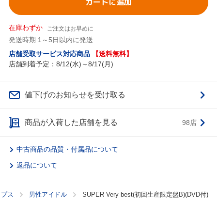
カートに追加
在庫わずか
ご注文はお早めに
発送時期 1～5日以内に発送
店舗受取サービス対応商品
【送料無料】
店舗到着予定：8/12(水)～8/17(月)
値下げのお知らせを受け取る
商品が入荷した店舗を見る
98店
中古商品の品質・付属品について
返品について
ップス
男性アイドル
SUPER Very best(初回生産限定盤B)(DVD付)