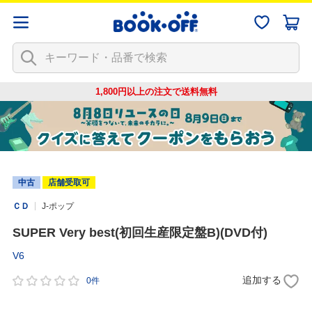
1,800円以上の注文で
送料無料
中古
店舗受取可
ＣＤ
J-ポップ
SUPER Very best(初回生産限定盤B)(DVD付)
V6
追加する
0件