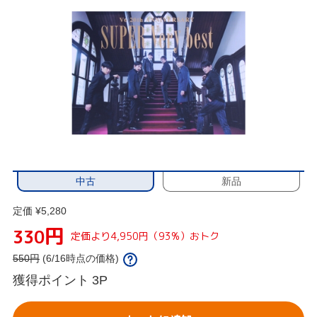
中古
新品
定価 ¥5,280
円
330
定価より4,950円（93%）おトク
550
円
(6/16時点の価格)
獲得ポイント
3P