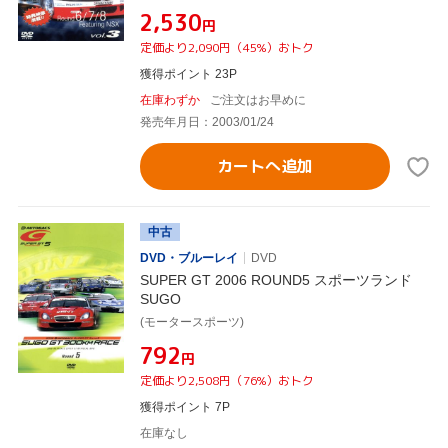
¥2,530
円
定価より2,090円（45%）おトク
獲得ポイント 23P
在庫わずか
ご注文はお早めに
発売年月日：2003/01/24
カートへ追加
中古
DVD・ブルーレイ
DVD
SUPER GT 2006 ROUND5 スポーツランド
SUGO
(モータースポーツ)
¥792
円
定価より2,508円（76%）おトク
獲得ポイント 7P
在庫なし