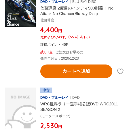
DVD・ブルーレイ
BLU-RAY DISC
佐藤琢磨 2度目のインディ500制覇！ No
Attack No Chance(Blu-ray Disc)
佐藤琢磨
¥4,400
円
定価より5,500円（55%）おトク
獲得ポイント 40P
残り1点
ご注文はお早めに
発売年月日：2020/12/23
カートへ追加
中古
DVD・ブルーレイ
DVD
WRC世界ラリー選手権公認DVD WRC2011
SEASON 2
(モータースポーツ)
¥2,530
円