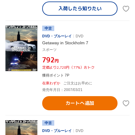
入荷したら
知りたい
中古
DVD・ブルーレイ
DVD
Getaway in Stockholm 7
スポーツ
¥792
円
定価より2,728円（77%）おトク
獲得ポイント 7P
在庫わずか
ご注文はお早めに
発売年月日：2007/03/21
カートへ追加
中古
DVD・ブルーレイ
DVD