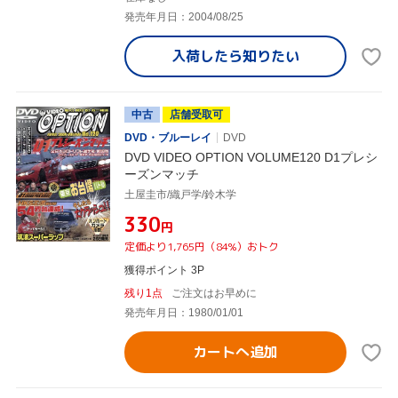
発売年月日：2004/08/25
入荷したら
知りたい
中古
店舗受取可
DVD・ブルーレイ
DVD
DVD VIDEO OPTION VOLUME120 D1プレシ
ーズンマッチ
土屋圭市/織戸学/鈴木学
¥330
円
定価より1,765円（84%）おトク
獲得ポイント 3P
残り1点
ご注文はお早めに
発売年月日：1980/01/01
カートへ追加