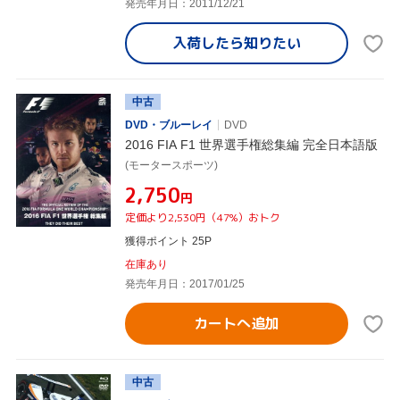
発売年月日：2011/12/21
入荷したら
知りたい
中古
DVD・ブルーレイ
DVD
2016 FIA F1 世界選手権総集編 完全日本語版
(モータースポーツ)
¥2,750
円
定価より2,530円（47%）おトク
獲得ポイント 25P
在庫あり
発売年月日：2017/01/25
カートへ追加
中古