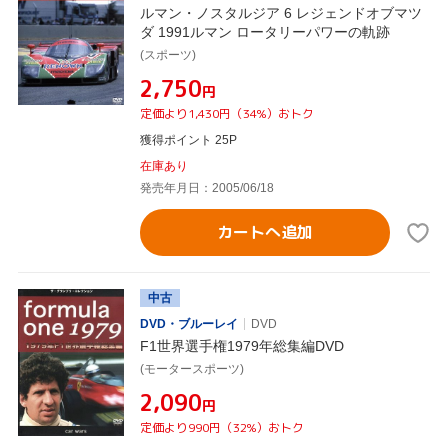
ルマン・ノスタルジア 6 レジェンドオブマツ
ダ 1991ルマン ロータリーパワーの軌跡
(スポーツ)
¥2,750
円
定価より1,430円（34%）おトク
獲得ポイント 25P
在庫あり
発売年月日：2005/06/18
カートへ追加
中古
DVD・ブルーレイ
DVD
F1世界選手権1979年総集編DVD
(モータースポーツ)
¥2,090
円
定価より990円（32%）おトク