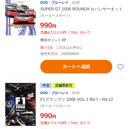
DVD・ブルーレイ
DVD
SUPER GT 2006 ROUND4 セパンサーキット
(モータースポーツ)
¥990
円
定価より2,310円（70%）おトク
獲得ポイント 9P
残り1点
ご注文はお早めに
発売年月日：2006/08/04
カートへ追加
中古
店舗受取可
DVD・ブルーレイ
DVD
F1グランプリ 2006 VOL.2 Rd.7～Rd.12
(モータースポーツ)
¥990
円
定価より3,190円（76%）おトク