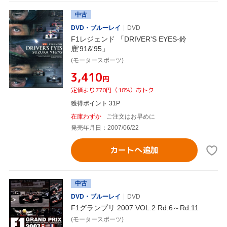
中古
DVD・ブルーレイ
DVD
F1レジェンド 「DRIVER'S EYES-鈴
鹿'91&'95」
(モータースポーツ)
¥3,410
円
定価より770円（18%）おトク
獲得ポイント 31P
在庫わずか
ご注文はお早めに
発売年月日：2007/06/22
カートへ追加
中古
DVD・ブルーレイ
DVD
F1グランプリ 2007 VOL.2 Rd.6～Rd.11
(モータースポーツ)