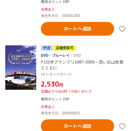
獲得ポイント 19P
在庫あり
発売年月日：2005/12/03
カートへ追加
中古
店舗受取可
DVD・ブルーレイ
DVD
F1日本グランプリ1987-2005～思い出は鈴鹿
とともに
(モータースポーツ)
¥2,530
円
定価より1,650円（39%）おトク
獲得ポイント 23P
在庫あり
発売年月日：2006/09/22
カートへ追加