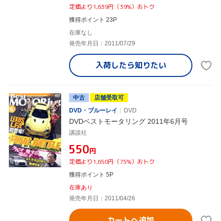
定価より1,639円（39%）おトク
獲得ポイント 23P
在庫なし
発売年月日：2011/07/29
入荷したら
知りたい
中古
店舗受取可
DVD・ブルーレイ
DVD
DVDベストモータリング 2011年6月号
講談社
¥550
円
定価より1,650円（75%）おトク
獲得ポイント 5P
在庫あり
発売年月日：2011/04/26
カートへ追加