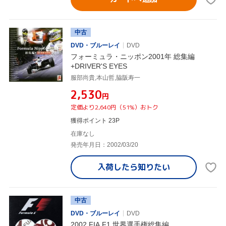
中古
DVD・ブルーレイ
DVD
フォーミュラ・ニッポン2001年 総集編
+DRIVER'S EYES
服部尚貴,本山哲,脇阪寿一
¥2,530
円
定価より2,640円（51%）おトク
獲得ポイント 23P
在庫なし
発売年月日：2002/03/20
入荷したら
知りたい
中古
DVD・ブルーレイ
DVD
2002 FIA F1 世界選手権総集編