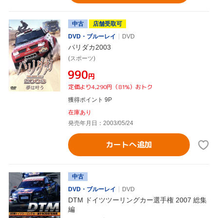
中古
店舗受取可
DVD・ブルーレイ
DVD
パリダカ2003
(スポーツ)
¥990
円
定価より4,290円（81%）おトク
獲得ポイント 9P
在庫あり
発売年月日：2003/05/24
カートへ追加
中古
DVD・ブルーレイ
DVD
DTM ドイツツーリングカー選手権 2007 総集
編