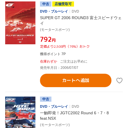
中古
店舗受取可
DVD・ブルーレイ
DVD
SUPER GT 2006 ROUND3 富士スピードウェ
イ
(モータースポーツ)
¥792
円
定価より2,508円（76%）おトク
獲得ポイント 7P
在庫わずか
ご注文はお早めに
発売年月日：2006/07/07
カートへ追加
中古
DVD・ブルーレイ
DVD
一触即発！JGTC2002 Round 6・7・8
feat.NSX
(モータースポーツ)