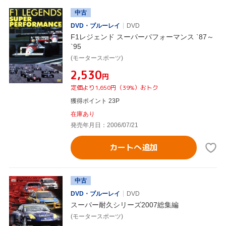
中古
DVD・ブルーレイ
DVD
F1レジェンド スーパーパフォーマンス `87～
`95
(モータースポーツ)
¥2,530
円
定価より1,650円（39%）おトク
獲得ポイント 23P
在庫あり
発売年月日：2006/07/21
カートへ追加
中古
DVD・ブルーレイ
DVD
スーパー耐久シリーズ2007総集編
(モータースポーツ)