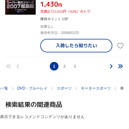
¥1,430
円
定価より2,420円（62%）おトク
獲得ポイント 13P
在庫なし
発売年月日：2008/01/25
入荷したら
知りたい
1
2
3
品一覧
DVD・ブルーレイ
スポーツ
モータースポーツ
車
検索結果の関連商品
表示できるレコメンドコンテンツがありません