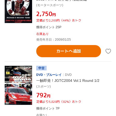
(モータースポーツ)
¥2,750
円
定価より2,200円（44%）おトク
獲得ポイント 25P
在庫あり
発売年月日：2009/01/25
カートへ追加
中古
DVD・ブルーレイ
DVD
一触即発！JGTC2004 Vol.1 Round 1/2
(スポーツ)
¥792
円
定価より3,828円（82%）おトク
獲得ポイント 7P
在庫なし