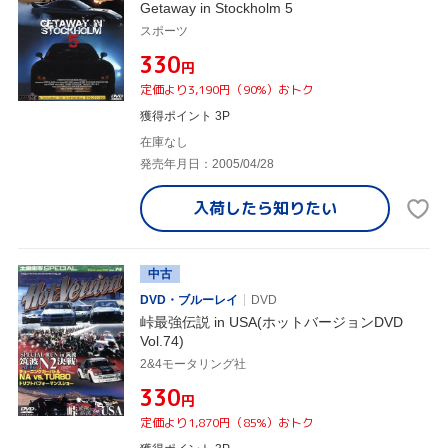
Getaway in Stockholm 5
スポーツ
¥330
円
定価より3,190円（90%）おトク
獲得ポイント 3P
在庫なし
発売年月日：2005/04/28
入荷したら
知りたい
中古
DVD・ブルーレイ
DVD
峠最強伝説 in USA(ホットバージョンDVD
Vol.74)
2&4モータリング社
¥330
円
定価より1,870円（85%）おトク