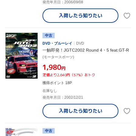
発売年月日：2006/09/08
入荷したら
知りたい
中古
DVD・ブルーレイ
DVD
一触即発！JGTC2002 Round 4・5 feat.GT-R
(モータースポーツ)
¥1,980
円
定価より2,640円（57%）おトク
獲得ポイント 18P
在庫なし
発売年月日：2002/12/21
入荷したら
知りたい
中古