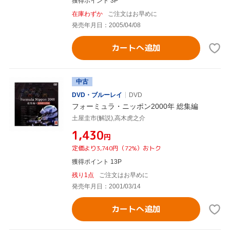
獲得ポイント 3P
在庫わずか
ご注文はお早めに
発売年月日：2005/04/08
カートへ追加
中古
DVD・ブルーレイ
DVD
フォーミュラ・ニッポン2000年 総集編
土屋圭市(解説),高木虎之介
¥1,430
円
定価より3,740円（72%）おトク
獲得ポイント 13P
残り1点
ご注文はお早めに
発売年月日：2001/03/14
カートへ追加